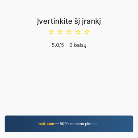
Įvertinkite šį įrankį
☆
☆
☆
☆
☆
5.0
/5 -
0
balsų
ns6.com
— 800+ domeno plėtiniai.