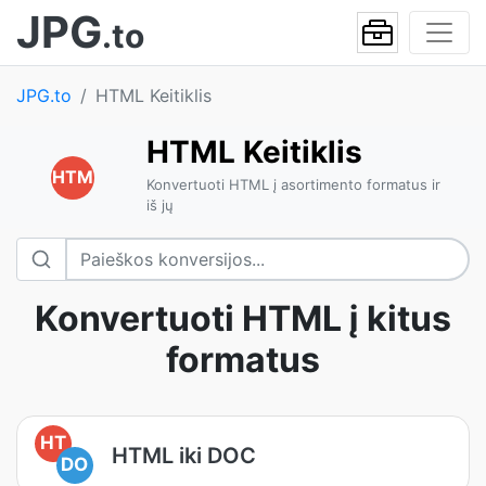
JPG
.to
JPG.to
HTML Keitiklis
HTML Keitiklis
HTM
Konvertuoti HTML į asortimento formatus ir
iš jų
Konvertuoti HTML į kitus
formatus
HT
HTML iki DOC
DO