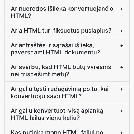
Ar nuorodos išlieka konvertuojančio
+
HTML?
Ar a HTML turi fiksuotus puslapius?
+
Ar antraštės ir sąrašai išlieka,
+
paversdami HTML dokumentu?
Ar svarbu, kad HTML būtų vyresnis
+
nei trisdešimt metų?
Ar galiu tęsti redagavimą po to, kai
+
konvertuoju savo HTML?
Ar galiu konvertuoti visą aplanką
+
HTML failus vienu keliu?
Kas nutinka mano HTML failui po
+