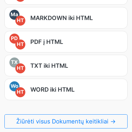
Ma
MARKDOWN iki HTML
HT
PD
PDF į HTML
HT
TX
TXT iki HTML
HT
Wo
WORD iki HTML
HT
Žiūrėti visus Dokumentų keitikliai →