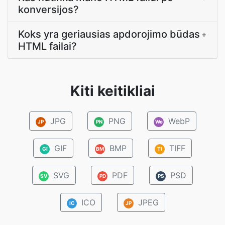
konversijos?
Koks yra geriausias apdorojimo būdas
+
HTML failai?
Kiti keitikliai
JPG
PNG
WebP
JP
PN
We
GIF
BMP
TIFF
GI
BM
TI
SVG
PDF
PSD
SV
PD
PS
ICO
JPEG
IC
JP