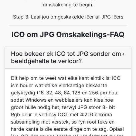
omskakeling te begin.
Stap 3: Laai jou omgeskakelde lêer af JPG lêers
ICO om JPG Omskakelings-FAQ
Hoe bekeer ek ICO tot JPG sonder om
+
beeldgehalte te verloor?
Dit help om te weet wat elke kant eintlik is: ICO
is'n houer wat etlike vierkantige biskaarte
gelyktydig (16, 32, 48, 64, 128 en 256 px) hou
sodat Windows en webblaaiers kan kies hoe
groot hulle nodig het, terwyl JPG stoor 8- bit
Rgb deur 'n verliesy DCT met 4:2: 0 chroma
subsampling met verstek, so fyn rooi teks en
harde kante is die eerste dinge om te sag. Oplaai