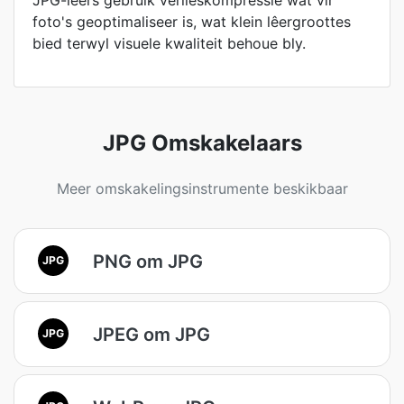
JPG-lêers gebruik verlieskompressie wat vir
foto's geoptimaliseer is, wat klein lêergroottes
bied terwyl visuele kwaliteit behoue bly.
JPG Omskakelaars
Meer omskakelingsinstrumente beskikbaar
PNG om JPG
JPG
JPEG om JPG
JPG