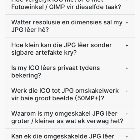
Fotowinkel / GIMP vir dieselfde taak?
Watter resolusie en dimensies sal my
+
JPG lêer hê?
Hoe klein kan die JPG lêer sonder
+
sigbare artefakte kry?
Is my ICO lêers privaat tydens
+
bekering?
Werk die ICO tot JPG omskakelwerk
+
vir baie groot beelde (50MP+)?
Waarom is my omgeskakel JPG lêer
+
groter / kleiner as wat ek verwag het?
Kan ek die omgeskakelde JPG lêer
+