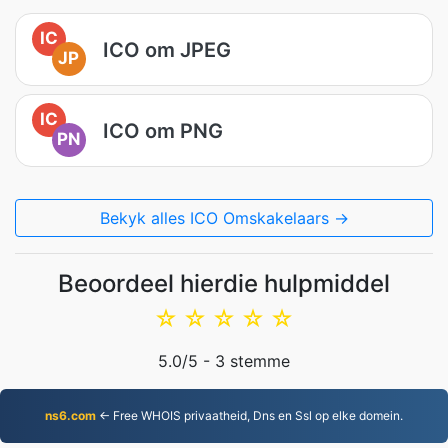
IC
ICO om JPEG
JP
IC
ICO om PNG
PN
Bekyk alles ICO Omskakelaars →
Beoordeel hierdie hulpmiddel
☆
☆
☆
☆
☆
5.0
/5 -
3
stemme
ns6.com
← Free WHOIS privaatheid, Dns en Ssl op elke domein.