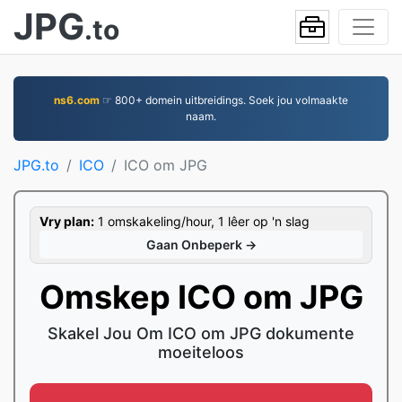
JPG
.to
ns6.com
☞ 800+ domein uitbreidings. Soek jou volmaakte
naam.
JPG.to
ICO
ICO om JPG
Vry plan:
1 omskakeling/hour, 1 lêer op 'n slag
Gaan Onbeperk →
Omskep ICO om JPG
Skakel Jou Om ICO om JPG dokumente
moeiteloos