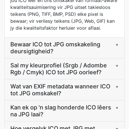
jou ICO lêer en ons omskakel van formaat-aware
kwaliteitsauimisering vir JPG uitset takiesloos
teikens (PNG, TIFF, BMP, PSD) elke pixel is
bewaar; vir verliesy teikens (JPG, Web, GIF) kan
jy die kwaliteitsfaktor herluier voor aflaai.
Bewaar ICO tot JPG omskakeling
+
deursigtigheid?
Sal my kleurprofiel (Srgb / Adombe
+
Rgb / Cmyk) ICO tot JPG oorleef?
Wat van EXIF metadata wanneer ICO
+
tot JPG omskakel?
Kan ek op 'n slag honderde ICO lêers
+
na JPG laai?
Hoe vergelyk ICO met JPG met
+