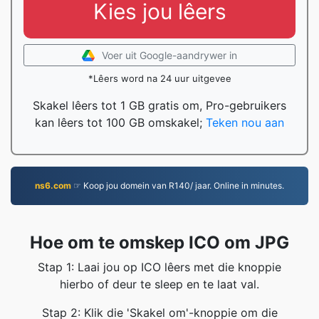
Kies jou lêers
Voer uit Google-aandrywer in
*Lêers word na 24 uur uitgevee
Skakel lêers tot 1 GB gratis om, Pro-gebruikers
kan lêers tot 100 GB omskakel;
Teken nou aan
ns6.com
☞ Koop jou domein van R140/ jaar. Online in minutes.
Hoe om te omskep ICO om JPG
Stap 1: Laai jou op ICO lêers met die knoppie
hierbo of deur te sleep en te laat val.
Stap 2: Klik die 'Skakel om'-knoppie om die