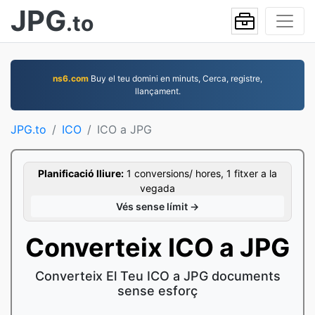
JPG
.to
ns6.com
Buy el teu domini en minuts, Cerca, registre,
llançament.
JPG.to
ICO
ICO a JPG
Planificació lliure:
1 conversions/ hores, 1 fitxer a la
vegada
Vés sense límit →
Converteix ICO a JPG
Converteix El Teu ICO a JPG documents
sense esforç