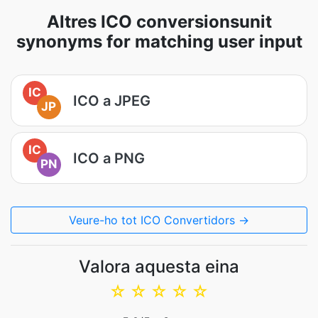
Altres ICO conversionsunit
synonyms for matching user input
IC
ICO a JPEG
JP
IC
ICO a PNG
PN
Veure-ho tot ICO Convertidors →
Valora aquesta eina
☆
☆
☆
☆
☆