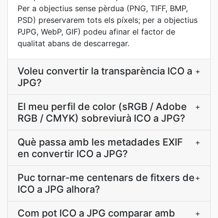
Per a objectius sense pèrdua (PNG, TIFF, BMP,
PSD) preservarem tots els píxels; per a objectius
PJPG, WebP, GIF) podeu afinar el factor de
qualitat abans de descarregar.
Voleu convertir la transparència ICO a
+
JPG?
El meu perfil de color (sRGB / Adobe
+
RGB / CMYK) sobreviurà ICO a JPG?
Què passa amb les metadades EXIF
+
en convertir ICO a JPG?
Puc tornar-me centenars de fitxers de
+
ICO a JPG alhora?
Com pot ICO a JPG comparar amb
+