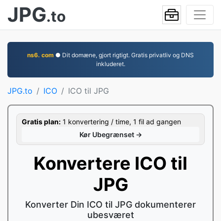
JPG
.to
ns6. com
● Dit domæne, gjort rigtigt. Gratis privatliv og DNS
inkluderet.
JPG.to
ICO
ICO til JPG
Gratis plan:
1 konvertering / time, 1 fil ad gangen
Kør Ubegrænset →
Konvertere ICO til
JPG
Konverter Din ICO til JPG dokumenterer
ubesværet