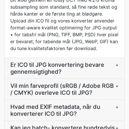
bit RGB gennem en lossy DCT med 4:2:0 kroma
subsampling som standard, så fine røde tekst og
hårde kanter er de første ting at blødgøre.
Upload din ICO fil og vores konverter anvender
format-aware kvalitet optimering for JPG output
• for tabsfri mål (PNG, TIFF, BMP, PSD) hver pixel
er bevaret; for tabende mål (JPG, WebP, GIF) kan
du tune kvalitetsfaktoren før download.
Er ICO til JPG konvertering bevare
+
gennemsigtighed?
Vil min farveprofil (sRGB / Adobe RGB
+
/ CMYK) overleve ICO til JPG?
Hvad med EXIF metadata, når du
+
konverterer ICO til JPG?
Kan jeg batch- konvertere hundredvis
+