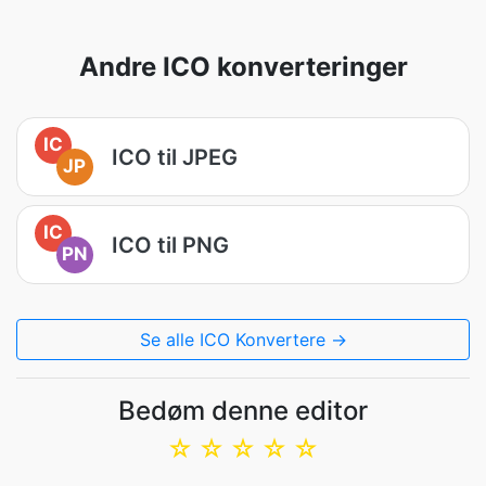
Andre ICO konverteringer
IC
ICO til JPEG
JP
IC
ICO til PNG
PN
Se alle ICO Konvertere →
Bedøm denne editor
☆
☆
☆
☆
☆