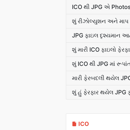
ICO થી JPG એ Photosho
શું રીઝોલ્યુશન અને માપ
JPG ફાઇલ દૃશ્યમાન આર્
શું મારી ICO ફાઇલો ફેર
શું ICO થી JPG માં રૂપા
મારી ફેરબદલી થયેલ JPG 
શું હું ફેરફાર થયેલ JPG
ICO