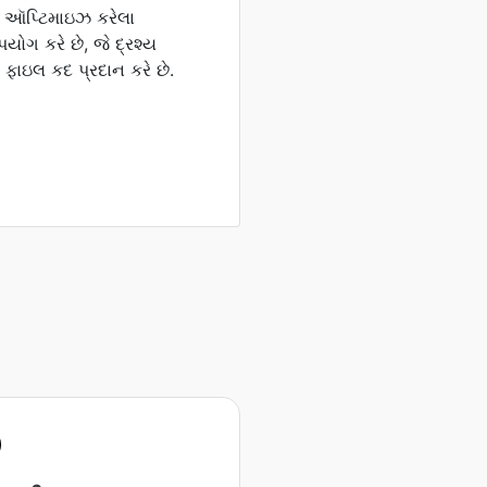
ે ઑપ્ટિમાઇઝ કરેલા
ોગ કરે છે, જે દ્રશ્ય
 ફાઇલ કદ પ્રદાન કરે છે.