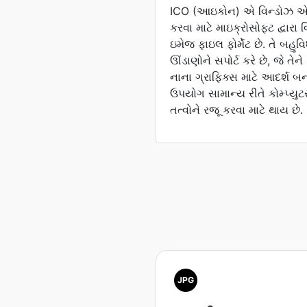
ICO (આઇકોન) એ વિન્ડોઝ એપ
કરવા માટે માઇક્રોસોફ્ટ દ્વાર
ઇમેજ ફાઇલ ફોર્મેટ છે. તે બહુ
ઊંડાણોને સપોર્ટ કરે છે, જે તેન
નાના ગ્રાફિક્સ માટે આદર્શ બન
ઉપયોગ સામાન્ય રીતે કોમ્પ્યુ
તત્વોને રજૂ કરવા માટે થાય છે.
JPG