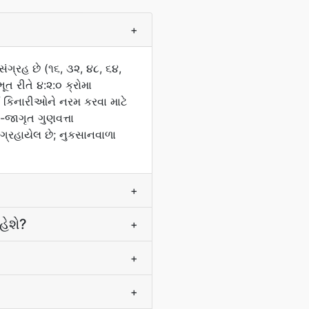
+
ંગ્રહ છે (૧૬, ૩૨, ૪૮, ૬૪,
ત રીતે ૪:૨:૦ ક્રોમા
ડ કિનારીઓને નરમ કરવા માટે
-જાગૃત ગુણવત્તા
ંગ્રહાયેલ છે; નુકસાનવાળા
+
હેશે?
+
+
+