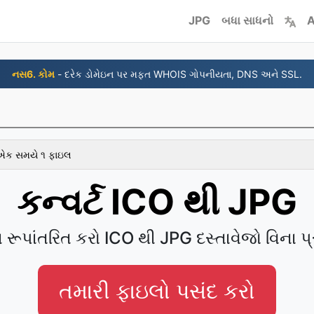
JPG
બધા સાધનો
A
નસ6. કોમ
- દરેક ડોમેઇન પર મફત WHOIS ગોપનીયતા, DNS અને SSL.
 એક સમયે ૧ ફાઇલ
કન્વર્ટ ICO થી JPG
 રૂપાંતરિત કરો ICO થી JPG દસ્તાવેજો વિના પ
તમારી ફાઇલો પસંદ કરો