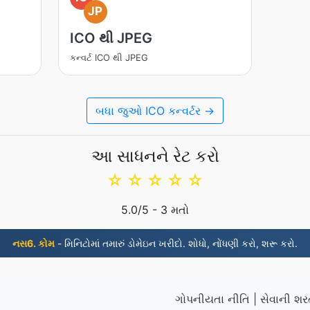
JP
ICO થી JPEG
કન્વર્ટ ICO થી JPEG
બધા જુઓ ICO કન્વર્ટર →
આ સાધનને રેટ કરો
☆
☆
☆
☆
☆
5.0
/5 -
3
મતો
નસ6. કોમ
- મિનિટોમાં તમારું ડોમેઇન ખરીદો. શોધો, નોંધણી કરો, શરૂ કરો.
ગોપનીયતા નીતિ
|
સેવાની શર