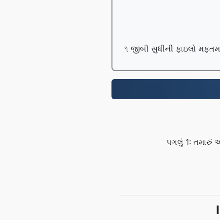
૧ જીબી સુધીની ફાઇલો મફતમાં 
પગલું 1: તમારુ