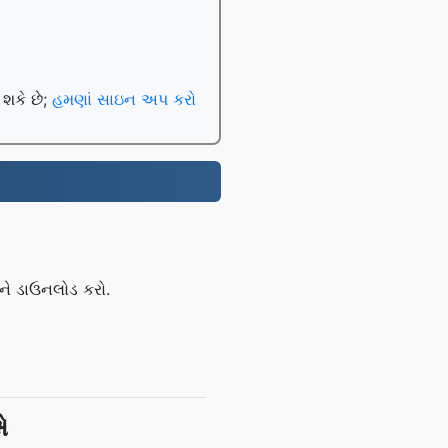
 શકે છે;
હમણાં સાઇન અપ કરો
ને ડાઉનલોડ કરો.
ો