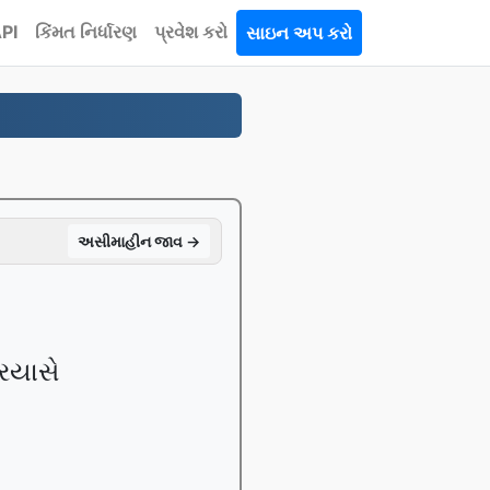
PI
કિંમત નિર્ધારણ
પ્રવેશ કરો
સાઇન અપ કરો
અસીમાહીન જાવ →
્રયાસે