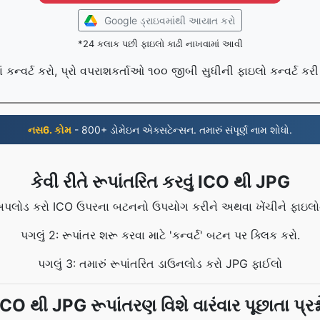
Google ડ્રાઇવમાંથી આયાત કરો
*24 કલાક પછી ફાઇલો કાઢી નાખવામાં આવી
કન્વર્ટ કરો, પ્રો વપરાશકર્તાઓ ૧૦૦ જીબી સુધીની ફાઇલો કન્વર્ટ કરી
નસ6. કોમ
- 800+ ડોમેઇન એક્સટેન્સન. તમારું સંપૂર્ણ નામ શોધો.
કેવી રીતે રૂપાંતરિત કરવું ICO થી JPG
ં અપલોડ કરો ICO ઉપરના બટનનો ઉપયોગ કરીને અથવા ખેંચીને ફાઇલો
પગલું 2: રૂપાંતર શરૂ કરવા માટે 'કન્વર્ટ' બટન પર ક્લિક કરો.
પગલું 3: તમારું રૂપાંતરિત ડાઉનલોડ કરો JPG ફાઈલો
ICO થી JPG રૂપાંતરણ વિશે વારંવાર પૂછાતા પ્રશ્ન