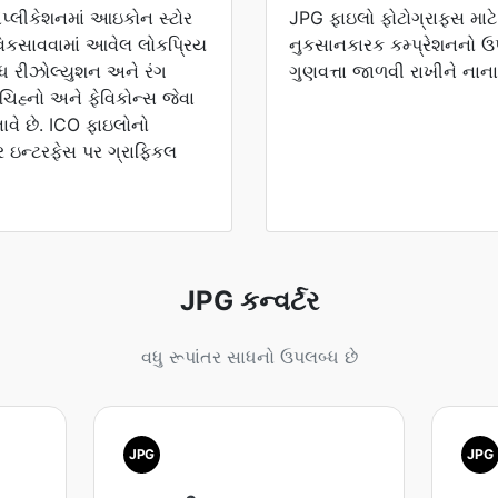
્લીકેશનમાં આઇકોન સ્ટોર
JPG ફાઇલો ફોટોગ્રાફ્સ માટ
ા વિકસાવવામાં આવેલ લોકપ્રિય
નુકસાનકારક કમ્પ્રેશનનો ઉપય
વિધ રીઝોલ્યુશન અને રંગ
ગુણવત્તા જાળવી રાખીને નાના
ે ચિહ્નો અને ફેવિકોન્સ જેવા
ાવે છે. ICO ફાઇલોનો
ટર ઇન્ટરફેસ પર ગ્રાફિકલ
JPG કન્વર્ટર
વધુ રૂપાંતર સાધનો ઉપલબ્ધ છે
JPG
JPG