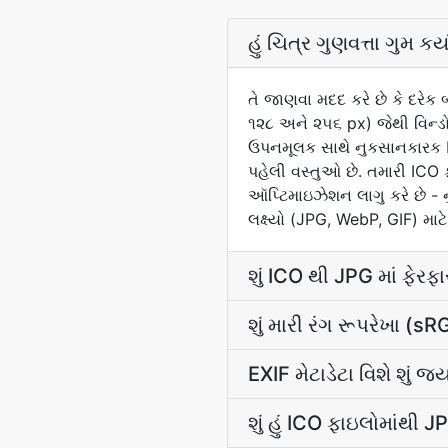
હું ચિત્ર ગુણવત્તા ગુમ કર
તે જાણવા મદદ કરે છે કે દરેક
૧૨૮ અને ૨૫૬ px) જેથી વિન્ડો
ઉપનમૂલક સાથે નુકસાનકારક DC
પહેલી વસ્તુઓ છે. તમારી ICO
ઑપ્ટિમાઇઝેશન લાગુ કરે છે - 
લક્ષ્યો (JPG, WebP, GIF) મા
શું ICO થી JPG માં ફેરફા
શું મારી રંગ રૂપરેખા 
EXIF મેટાડેટા વિશે શું જ્
શું હું ICO ફાઇલોમાંથી