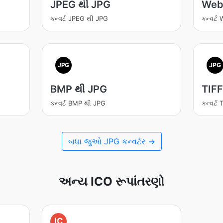
JPEG થી JPG
Web
કન્વર્ટ JPEG થી JPG
કન્વર્
JPG
JPG
BMP થી JPG
TIFF
કન્વર્ટ BMP થી JPG
કન્વર્ટ
બધા જુઓ JPG કન્વર્ટર →
અન્ય ICO રૂપાંતરણો
IC