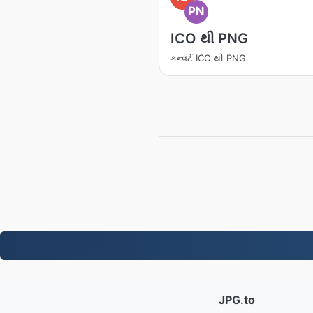
PN
ICO થી PNG
કન્વર્ટ ICO થી PNG
JPG.to