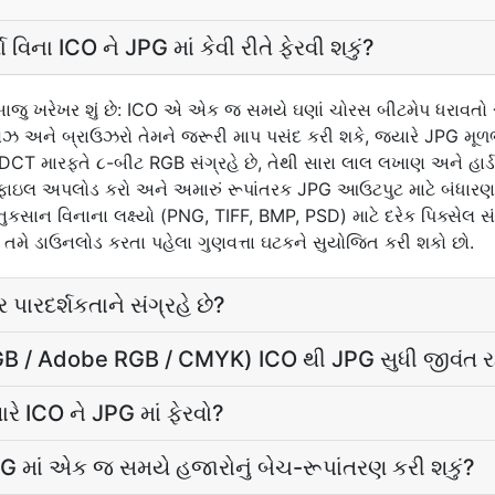
્યા વિના ICO ને JPG માં કેવી રીતે ફેરવી શકું?
 બાજુ ખરેખર શું છે: ICO એ એક જ સમયે ઘણાં ચોરસ બીટમેપ ધરાવતો સ
ઝ અને બ્રાઉઝરો તેમને જરૂરી માપ પસંદ કરી શકે, જ્યારે JPG મૂળભૂ
T મારફતે ૮-બીટ RGB સંગ્રહે છે, તેથી સારા લાલ લખાણ અને હાર્
 ફાઇલ અપલોડ કરો અને અમારું રૂપાંતરક JPG આઉટપુટ માટે બંધારણ
નુકસાન વિનાના લક્ષ્યો (PNG, TIFF, BMP, PSD) માટે દરેક પિક્સેલ સ
ટે તમે ડાઉનલોડ કરતા પહેલા ગુણવત્તા ઘટકને સુયોજિત કરી શકો છો.
ર પારદર્શકતાને સંગ્રહે છે?
(sRGB / Adobe RGB / CMYK) ICO થી JPG સુધી જીવંત ર
યારે ICO ને JPG માં ફેરવો?
 JPG માં એક જ સમયે હજારોનું બેચ-રૂપાંતરણ કરી શકું?