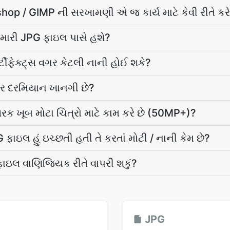
p / GIMP ની સરખામણી એ જ કાર્ય માટે કેવી રીતે કરે
 મારી JPG ફાઇલ પાસે હશે?
ટીફેક્ટ્સ વગર કેટલી નાની હોઈ શકે?
ફાર દરમિયાન ખાનગી છે?
ંતરક ખૂબ મોટા ચિત્રો માટે કામ કરે છે (50MP+)?
ફાઇલ હું ઇચ્છતી હતી તે કરતાં મોટી / નાની કેમ છે?
 ફાઇલ વાણિજ્યિક રીતે વાપરી શકું?
JPG