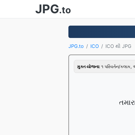
JPG
.to
JPG.to
ICO
ICO થી JPG
મુક્ત યોજના:
૧ પરિવર્તન/કલાક,
તમારા