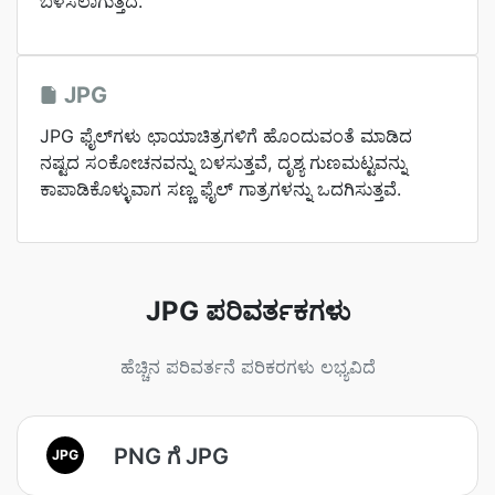
ಬಳಸಲಾಗುತ್ತದೆ.
JPG
JPG ಫೈಲ್‌ಗಳು ಛಾಯಾಚಿತ್ರಗಳಿಗೆ ಹೊಂದುವಂತೆ ಮಾಡಿದ
ನಷ್ಟದ ಸಂಕೋಚನವನ್ನು ಬಳಸುತ್ತವೆ, ದೃಶ್ಯ ಗುಣಮಟ್ಟವನ್ನು
ಕಾಪಾಡಿಕೊಳ್ಳುವಾಗ ಸಣ್ಣ ಫೈಲ್ ಗಾತ್ರಗಳನ್ನು ಒದಗಿಸುತ್ತವೆ.
JPG ಪರಿವರ್ತಕಗಳು
ಹೆಚ್ಚಿನ ಪರಿವರ್ತನೆ ಪರಿಕರಗಳು ಲಭ್ಯವಿದೆ
PNG ಗೆ JPG
JPG