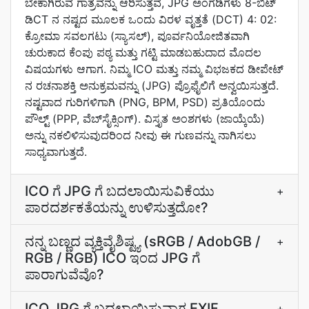
ಬೇಕಾಗಿರುವ ಗಾತ್ರವನ್ನು ಆರಿಸುತ್ತವೆ, JPG ಅಂಗಡಿಗಳು 8-ಬಿಟ್
ಡಿCT ನ ನಷ್ಟದ ಮೂಲಕ ಒಂದು ವಿರಳ ವೃತ್ತತೆ (DCT) 4: 02:
ಕ್ರೋಮಾ ಸವಲಗಟು (ಸ್ಯಾಸಲ್), ಪೂರ್ವನಿಯೋಜಿತವಾಗಿ
ಚುರುಕಾದ ಕೆಂಪು ಪಠ್ಯ ಮತ್ತು ಗಟ್ಟಿ ಮಾಡಬಹುದಾದ ಮೊದಲ
ವಿಷಯಗಳು ಆಗಾಗ. ನಿಮ್ಮ ICO ಮತ್ತು ನಮ್ಮ ವಿಭಜಕದ ಡೀಪೇಟ್
ನ ರಚನಾಶಕ್ತಿ ಅನುಕ್ರಮವನ್ನು (JPG) ಪ್ರೊಫೈಲಿಗೆ ಅನ್ವಯಿಸುತ್ತದೆ.
ನಷ್ಟವಾದ ಗುರಿಗಳಿಗಾಗಿ (PNG, BPM, PSD) ಪ್ರತಿಯೊಂದು
ಪೌಲ್ಟ್‌ (PPP, ವೆಬ್‌ಸೈಕ್ಸಿಂಗ್). ವಿಸ್ತೃತ ಅಂಶಗಳು (ಜಾಯ್ಕೆಯೆ)
ಅನ್ನು ನಕಲಿಳಿಸುವುದರಿಂದ ನೀವು ಈ ಗುಣವನ್ನು ನಾಗಿಸಲು
ಸಾಧ್ಯವಾಗುತ್ತದೆ.
ICO ಗೆ JPG ಗೆ ಬದಲಾಯಿಸುವಿಕೆಯು
+
ಪಾರದರ್ಶಕತೆಯನ್ನು ಉಳಿಸುತ್ತದೋ?
ನನ್ನ ಬಣ್ಣದ ವ್ಯಕ್ತಿವೈಶಿಷ್ಟ್ಯ (sRGB / AdobGB /
+
RGB / RGB) ICO ಇಂದ JPG ಗೆ
ಪಾರಾಗುವೆವೊ?
ICO JPG ಗೆ ಬದಲಾಯಿಸುವಾಗ EXIF
+