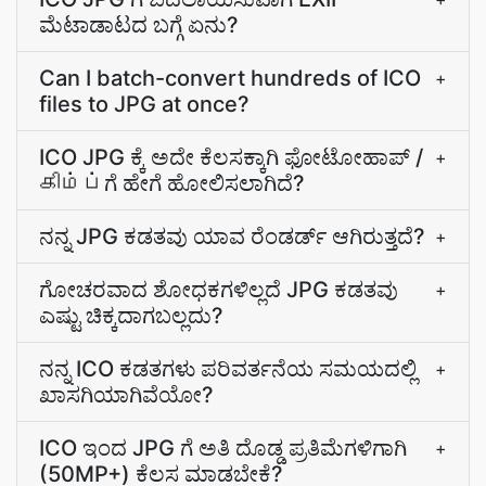
ಮೆಟಾಡಾಟದ ಬಗ್ಗೆ ಏನು?
Can I batch-convert hundreds of ICO
+
files to JPG at once?
ICO JPG ಕ್ಕೆ ಅದೇ ಕೆಲಸಕ್ಕಾಗಿ ಫೋಟೋಹಾಪ್‌ /
+
கிம்ப்‌ಗೆ ಹೇಗೆ ಹೋಲಿಸಲಾಗಿದೆ?
ನನ್ನ JPG ಕಡತವು ಯಾವ ರೆಂಡರ್ಡ್ ಆಗಿರುತ್ತದೆ?
+
ಗೋಚರವಾದ ಶೋಧಕಗಳಿಲ್ಲದೆ JPG ಕಡತವು
+
ಎಷ್ಟು ಚಿಕ್ಕದಾಗಬಲ್ಲದು?
ನನ್ನ ICO ಕಡತಗಳು ಪರಿವರ್ತನೆಯ ಸಮಯದಲ್ಲಿ
+
ಖಾಸಗಿಯಾಗಿವೆಯೋ?
ICO ಇಂದ JPG ಗೆ ಅತಿ ದೊಡ್ಡ ಪ್ರತಿಮೆಗಳಿಗಾಗಿ
+
(50MP+) ಕೆಲಸ ಮಾಡಬೇಕೆ?