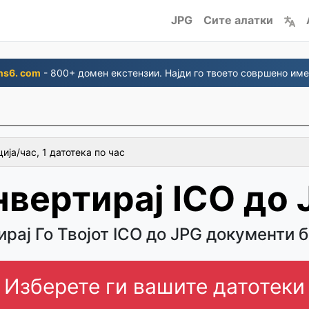
JPG
Сите алатки
ns6. com
- 800+ домен екстензии. Најди го твоето совршено име
ија/час, 1 датотека по час
нвертирај ICO до 
рај Го Твојот ICO до JPG документи 
Изберете ги вашите датотеки