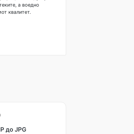
теките, а воедно
иот квалитет.
P до JPG