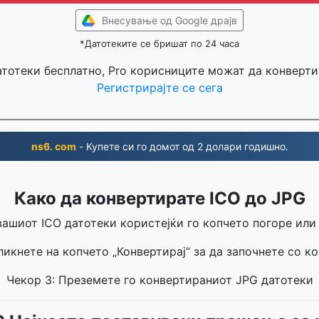
Внесување од Google драјв
*Датотеките се бришат по 24 часа
атотеки бесплатно, Pro корисниците можат да конверти
Регистрирајте се сега
ns6. com
- Купете си го домот од 2 долари годишно.
Како да конвертирате ICO до JPG
 вашиот ICO датотеки користејќи го копчето погоре или
ликнете на копчето „Конвертирај“ за да започнете со ко
Чекор 3: Преземете го конвертираниот JPG датотеки