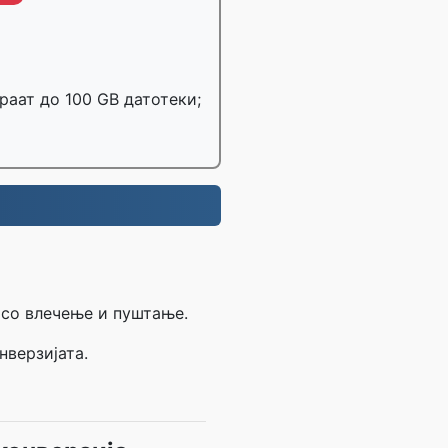
раат до 100 GB датотеки;
 со влечење и пуштање.
нверзијата.