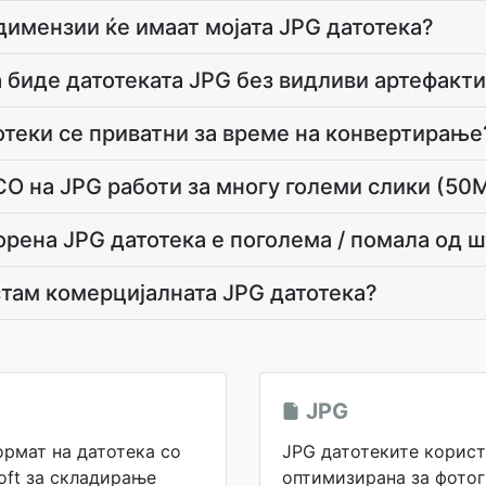
димензии ќе имаат мојата JPG датотека?
 биде датотеката JPG без видливи артефакт
отеки се приватни за време на конвертирање
CO на JPG работи за многу големи слики (50
орена JPG датотека е поголема / помала од 
стам комерцијалната JPG датотека?
JPG
формат на датотека со
JPG датотеките корист
oft за складирање
оптимизирана за фотог