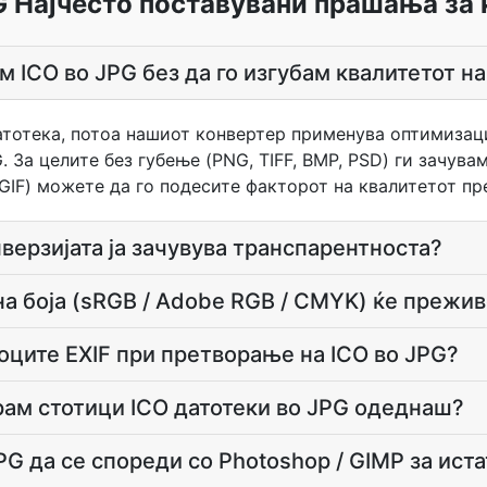
G Најчесто поставувани прашања за 
м ICO во JPG без да го изгубам квалитетот на
атотека, потоа нашиот конвертер применува оптимизаци
 За целите без губење (PNG, TIFF, BMP, PSD) ги зачувам
 GIF) можете да го подесите факторот на квалитетот п
верзијата ја зачувува транспарентноста?
на боја (sRGB / Adobe RGB / CMYK) ќе прежив
оците EXIF при претворање на ICO во JPG?
ам стотици ICO датотеки во JPG одеднаш?
G да се спореди со Photoshop / GIMP за иста