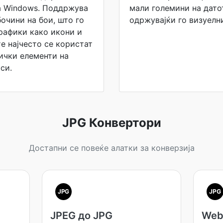
а Windows. Поддржува
мали големини на дато
очини на бои, што го
одржувајќи го визуелн
рафики како икони и
е најчесто се користат
ички елементи на
си.
JPG Конвертори
Достапни се повеќе алатки за конверзија
JPG
JPG
JPEG до JPG
Web