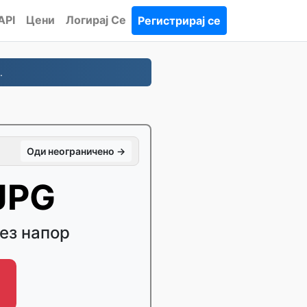
API
Цени
Логирај Се
Регистрирај се
.
Оди неограничено →
JPG
без напор