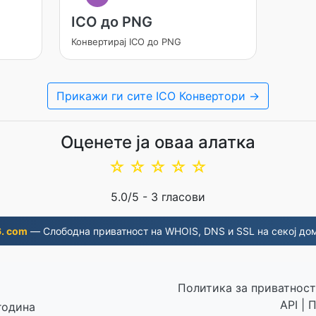
ICO до PNG
Конвертирај ICO до PNG
Прикажи ги сите ICO Конвертори →
Оценете ја оваа алатка
☆
☆
☆
☆
☆
5.0
/5 -
3
гласови
. com
— Слободна приватност на WHOIS, DNS и SSL на секој до
Политика за приватност
API
|
П
година