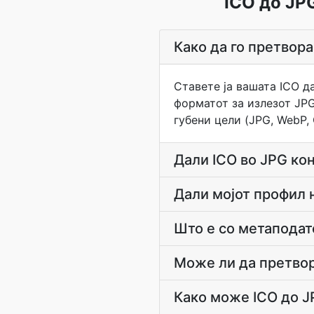
ICO до JP
Како да го претвора
Ставете ја вашата ICO д
форматот за излезот JPG.
губени цели (JPG, WebP,
Дали ICO во JPG кон
Дали мојот профил 
Што е со метаподат
Може ли да претвор
Како може ICO до JP