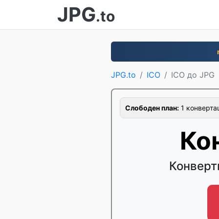
JPG
.to
JPG.to
ICO
ICO до JPG
Слободен план:
1 конвертац
Ко
Конверти