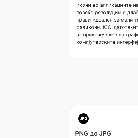
икони во апликациите н
повеќе резолуции и длаб
прави идеален за мали г
фавикони. ICO-датотекит
за прикажување на граф
компјутерските интерфеј
JPG
PNG до JPG