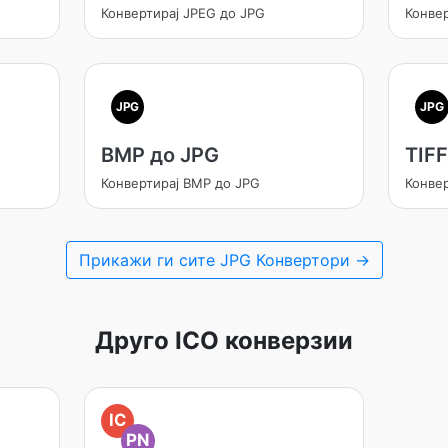
Конвертирај JPEG до JPG
Конве
JPG
JPG
BMP до JPG
TIFF
Конвертирај BMP до JPG
Конвер
Прикажи ги сите JPG Конвертори →
Друго ICO конверзии
IC
PN