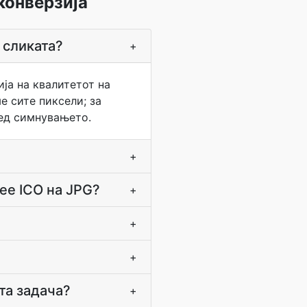
конверзија
 сликата?
+
ја на квалитетот на
е сите пиксели; за
ред симнувањето.
+
ее ICO на JPG?
+
+
+
та задача?
+