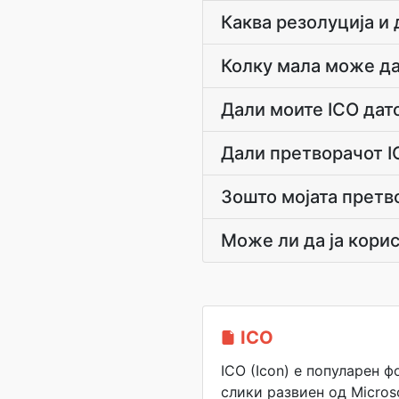
Каква резолуција и 
Колку мала може да
Дали моите ICO дат
Дали претворачот I
Зошто мојата претв
Може ли да ја кори
ICO
ICO (Icon) е популарен 
слики развиен од Micros