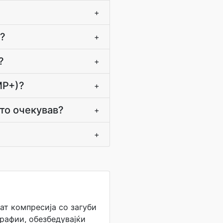
+
и?
+
?
+
MP+)?
+
што очекував?
+
+
ат компресија со загуби
рафии, обезбедувајќи