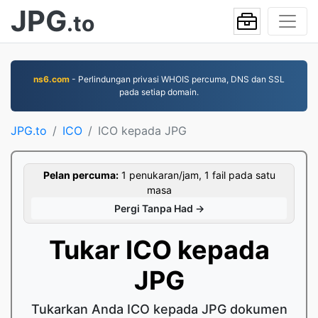
JPG
.to
ns6.com
- Perlindungan privasi WHOIS percuma, DNS dan SSL
pada setiap domain.
JPG.to
ICO
ICO kepada JPG
Pelan percuma:
1 penukaran/jam, 1 fail pada satu
masa
Pergi Tanpa Had →
Tukar ICO kepada
JPG
Tukarkan Anda ICO kepada JPG dokumen