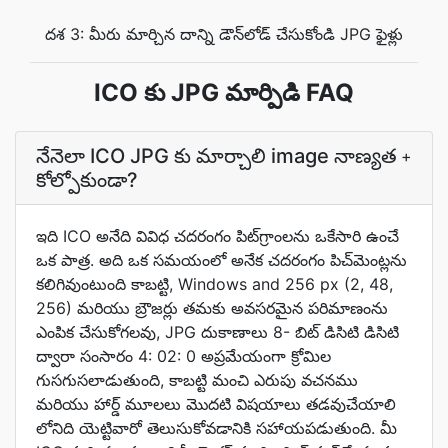
దశ 3: మీరు మార్చిన దాన్ని డౌన్‌లోడ్ చేసుకోండి JPG ఫైళ్లు
ICO కు JPG మార్పిడి FAQ
నేనెలా ICO JPG కు మార్చాలి image నాణ్యత
+
కోల్పోకుండా?
ఇది ICO అనేది వివిధ చదరంగం పిట్‌గ్రాంలను ఒకేసారి ఉంచే
ఒక పాత్ర. అది ఒక సమయంలో అనేక చదరంగం పిచ్‌మెంట్లను
కలిగివుంటుంది కాబట్టి, Windows and 256 px (2, 48,
256) మరియు బ్రౌజర్లు తమకు అవసరమైన పరిమాణంను
ఎంపిక చేసుకోగలవు, JPG దుకాణాలు 8- బిట్ డిసిటి డిసిటి
ద్వారా సంసారం 4: 02: 0 అప్రమేయంగా క్రోమిల
గుసగుసలాడుతుంది, కాబట్టి మంచి ఎరుపు వచనము
మరియు హార్డ్ మూలలు మొదటి విషయాలు తడవుచేయాలి
లోనిది యెట్టివారో తెలుసుకోవడానికి సహాయపడుతుంది. మీ