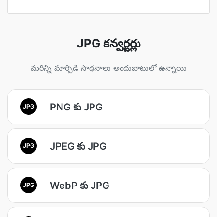
JPG కన్వర్టర్లు
మరిన్ని మార్పిడి సాధనాలు అందుబాటులో ఉన్నాయి
PNG కు JPG
JPG
JPEG కు JPG
JPG
WebP కు JPG
JPG