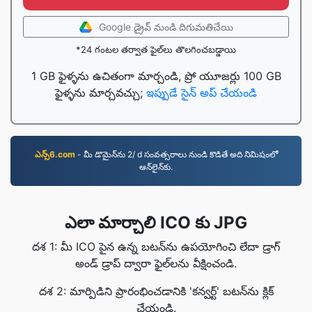
Google డ్రైవ్ నుండి దిగుమతిచేయి
*24 గంటల తర్వాత ఫైల్‌లు తొలగించబడ్డాయి
1 GB ఫైళ్ళను ఉచితంగా మార్చండి, ప్రో యూజర్లు 100 GB
ఫైళ్ళను మార్చవచ్చు;
ఇప్పుడే సైన్ అప్ చేయండి
ఎన్స్6.com
- మీ డొమైన్‌ను 2/ d సంవత్సరాలు నుండి కొడితే అది నిమిషంలో
ఆన్‌లైన్‌కు.
ఎలా మార్చాలి ICO కు JPG
దశ 1: మీ ICO పైన ఉన్న బటన్‌ను ఉపయోగించి లేదా డ్రాగ్
అండ్ డ్రాప్ ద్వారా ఫైల్‌లను వీక్షించండి.
దశ 2: మార్పిడిని ప్రారంభించడానికి 'కన్వర్ట్' బటన్‌ను క్లిక్
చేయండి.