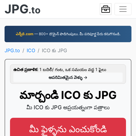
JPG
.to
ఎన్స్6.com
—⁠ 800+ డొమైన్ పొడిగింపులు. మీ పరిపూర్ణ పేరు కనుగొనండి.
JPG.to
ICO
ICO కు JPG
ఉచిత ప్రణాళిక:
1 బదిలీ/ గంట, ఒక సమయం వద్ద 1 ఫైలు
అపరిమితమైన వెళ్ళు →
మార్చండి ICO కు JPG
మీ ICO కు JPG అప్రయత్నంగా పత్రాలు
మీ ఫైళ్ళను ఎంచుకోండి