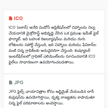
ICO
ICO (ఐకాన్) అనేది విండోస్ అప్లికేషన్‌లలో చిహ్నాలను నిల్వ
చేయడానికి మైక్రోసాఫ్ట్ అభివృద్ధి చేసిన ఒక ప్రముఖ ఇమేజ్ ఫైల్
ఫార్మాట్. ఇది బహుళ రిజల్యూషన్‌లు మరియు రంగు
లోతులను సపోర్ట్ చేస్తుంది, ఇది చిహ్నాలు మరియు ఫేవికాన్‌ల
వంటి చిన్న గ్రాఫిక్‌లకు అనువైనదిగా చేస్తుంది. కంప్యూటర్
ఇంటర్‌ఫేస్‌లలో గ్రాఫికల్ ఎలిమెంట్‌లను సూచించడానికి ICO
ఫైల్‌లు సాధారణంగా ఉపయోగించబడతాయి.
JPG
JPG ఫైల్స్ ఛాయాచిత్రాల కోసం ఆప్టిమైజ్ చేయబడిన లాసీ
కంప్రెషన్‌ను ఉపయోగిస్తాయి, దృశ్య నాణ్యతను కాపాడుతూ
చిన్న ఫైల్ పరిమాణాలను అందిస్తాయి.