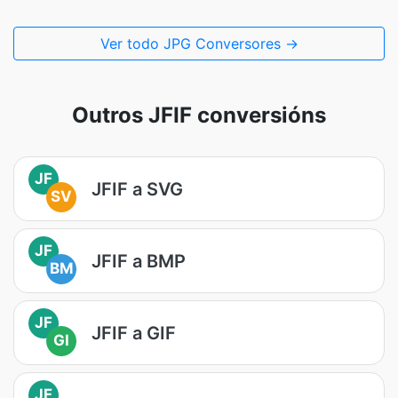
Ver todo JPG Conversores →
Outros JFIF conversións
JF
JFIF a SVG
SV
JF
JFIF a BMP
BM
JF
JFIF a GIF
GI
JF