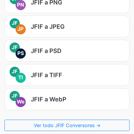
JFIF a PNG
PN
JF
JFIF a JPEG
JP
JF
JFIF a PSD
PS
JF
JFIF a TIFF
TI
JF
JFIF a WebP
We
Ver todo JFIF Conversores →