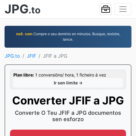
JPG
.to
ns6. com
Compre o seu dominio en minutos. Busque, rexistre,
lance.
JPG.to
JFIF
JFIF a JPG
Plan libre:
1 conversións/ hora, 1 ficheiro á vez
Ir sen límite →
Converter JFIF a JPG
Converte O Teu JFIF a JPG documentos
sen esforzo