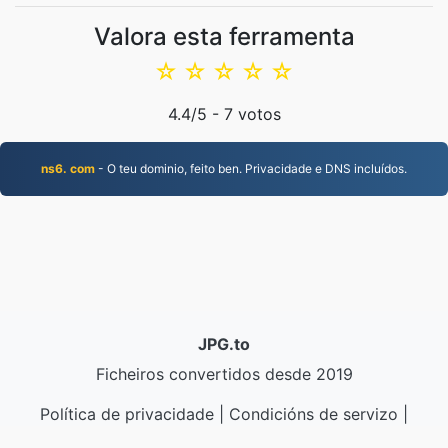
Valora esta ferramenta
☆
☆
☆
☆
☆
4.4
/5 -
7
votos
ns6. com
- O teu dominio, feito ben. Privacidade e DNS incluídos.
JPG.to
Ficheiros convertidos desde 2019
Política de privacidade
|
Condicións de servizo
|
Sobre nós
|
Contacta connosco
|
API
|
Mostras
|