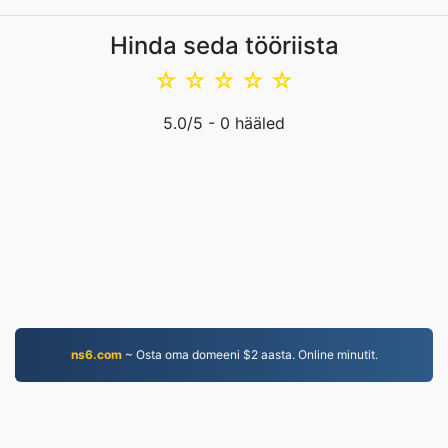
Hinda seda tööriista
☆
☆
☆
☆
☆
5.0
/5 -
0
hääled
ns6.com
~ Osta oma domeeni $2 aasta. Online minutit.
JPG.to