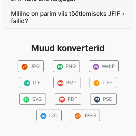
Milline on parim viis töötlemiseks JFIF
+
failid?
Muud konverterid
JPG
PNG
WebP
JP
PN
We
GIF
BMP
TIFF
GI
BM
TI
SVG
PDF
PSD
SV
PD
PS
ICO
JPEG
IC
JP