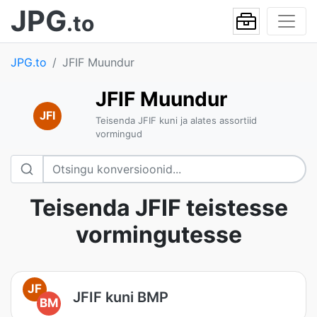
JPG
.to
JPG.to
JFIF Muundur
JFIF Muundur
JFI
Teisenda JFIF kuni ja alates assortiid
vormingud
Teisenda JFIF teistesse
vormingutesse
JF
JFIF kuni BMP
BM