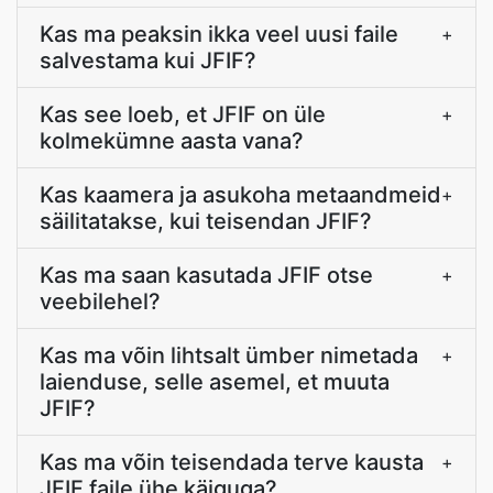
Kas ma peaksin ikka veel uusi faile
+
salvestama kui JFIF?
Kas see loeb, et JFIF on üle
+
kolmekümne aasta vana?
Kas kaamera ja asukoha metaandmeid
+
säilitatakse, kui teisendan JFIF?
Kas ma saan kasutada JFIF otse
+
veebilehel?
Kas ma võin lihtsalt ümber nimetada
+
laienduse, selle asemel, et muuta
JFIF?
Kas ma võin teisendada terve kausta
+
JFIF faile ühe käiguga?