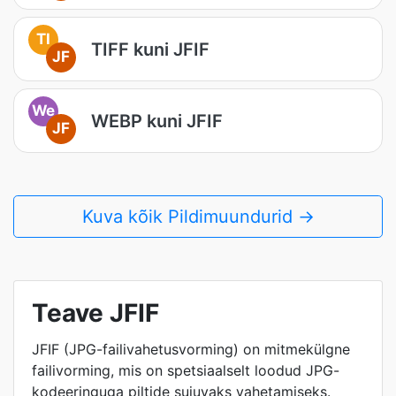
TI
TIFF kuni JFIF
JF
We
WEBP kuni JFIF
JF
Kuva kõik Pildimuundurid →
Teave JFIF
JFIF (JPG-failivahetusvorming) on mitmekülgne
failivorming, mis on spetsiaalselt loodud JPG-
kodeeringuga piltide sujuvaks vahetamiseks.