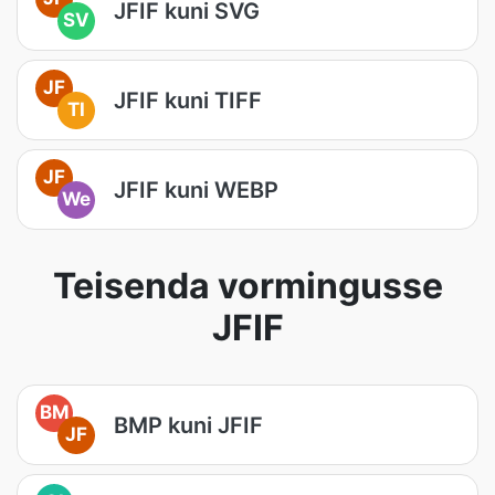
JFIF kuni SVG
SV
JF
JFIF kuni TIFF
TI
JF
JFIF kuni WEBP
We
Teisenda vormingusse
JFIF
BM
BMP kuni JFIF
JF