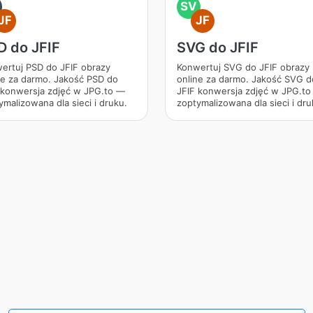
SV
JF
JF
D do JFIF
SVG do JFIF
ertuj PSD do JFIF obrazy
Konwertuj SVG do JFIF obrazy
ne za darmo. Jakość PSD do
online za darmo. Jakość SVG d
 konwersja zdjęć w JPG.to —
JFIF konwersja zdjęć w JPG.t
ymalizowana dla sieci i druku.
zoptymalizowana dla sieci i dru