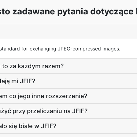
sto zadawane pytania dotyczące 
 a standard for exchanging JPEG-compressed images.
a to za każdym razem?
dają mi JFIF?
em co jego inne rozszerzenie?
użyć przy przeliczaniu na JFIF?
ło się białe w JFIF?