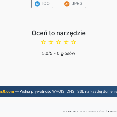
ICO
JPEG
IC
JP
Oceń to narzędzie
☆
☆
☆
☆
☆
5.0
/5 -
0
głosów
ns6.com
— Wolna prywatność WHOIS, DNS i SSL na każdej domenie
Polityka prywatności
|
Waru