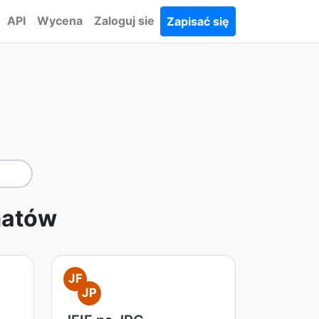
API
Wycena
Zaloguj sie
Zapisać się
matów
JF
JP