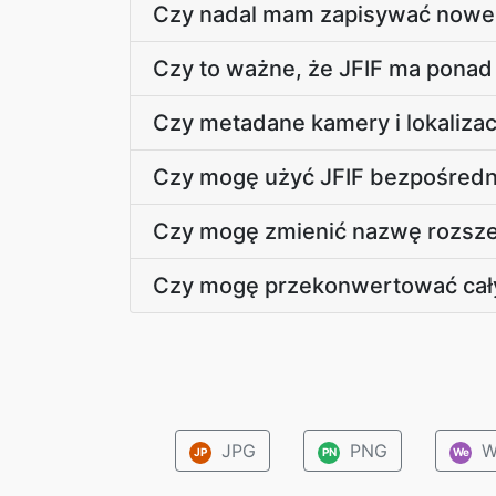
Czy nadal mam zapisywać nowe p
Czy to ważne, że JFIF ma ponad 
Czy metadane kamery i lokaliza
Czy mogę użyć JFIF bezpośredni
Czy mogę zmienić nazwę rozszer
Czy mogę przekonwertować cały 
JPG
PNG
W
JP
PN
We