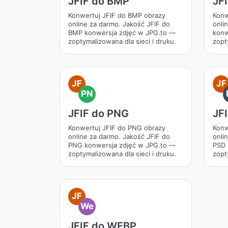
JFIF do BMP
JFI
Konwertuj JFIF do BMP obrazy
Konw
online za darmo. Jakość JFIF do
onli
BMP konwersja zdjęć w JPG.to —
konw
zoptymalizowana dla sieci i druku.
zopt
JF
JF
PN
JFIF do PNG
JF
Konwertuj JFIF do PNG obrazy
Konw
online za darmo. Jakość JFIF do
onli
PNG konwersja zdjęć w JPG.to —
PSD 
zoptymalizowana dla sieci i druku.
zopt
JF
We
JFIF do WEBP