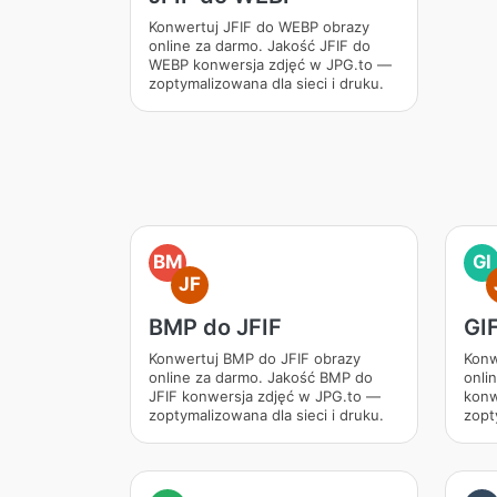
Konwertuj JFIF do WEBP obrazy
online za darmo. Jakość JFIF do
WEBP konwersja zdjęć w JPG.to —
zoptymalizowana dla sieci i druku.
BM
GI
JF
BMP do JFIF
GIF
Konwertuj BMP do JFIF obrazy
Konw
online za darmo. Jakość BMP do
onli
JFIF konwersja zdjęć w JPG.to —
konw
zoptymalizowana dla sieci i druku.
zopt