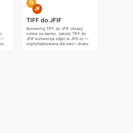
TI
JF
TIFF do JFIF
Konwertuj TIFF do JFIF obrazy
o
online za darmo. Jakość TIFF do
o —
JFIF konwersja zdjęć w JPG.to —
ku.
zoptymalizowana dla sieci i druku.