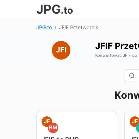
JPG
.to
JPG.to
JFIF Przetwornik
JFIF Prze
JFI
Konwertować JFIF do 
Konw
JF
JF
BM