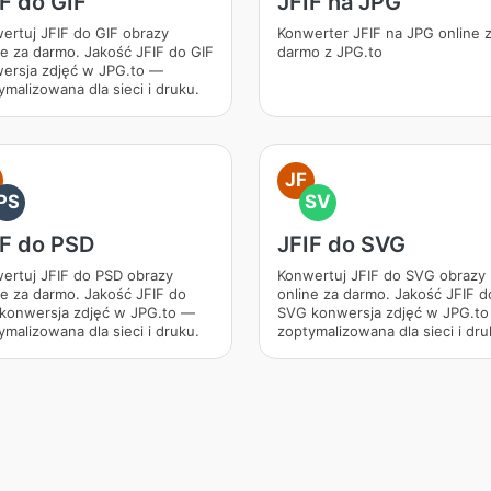
F do GIF
JFIF na JPG
ertuj JFIF do GIF obrazy
Konwerter JFIF na JPG online 
ne za darmo. Jakość JFIF do GIF
darmo z JPG.to
ersja zdjęć w JPG.to —
ymalizowana dla sieci i druku.
JF
PS
SV
IF do PSD
JFIF do SVG
ertuj JFIF do PSD obrazy
Konwertuj JFIF do SVG obrazy
ne za darmo. Jakość JFIF do
online za darmo. Jakość JFIF d
konwersja zdjęć w JPG.to —
SVG konwersja zdjęć w JPG.t
ymalizowana dla sieci i druku.
zoptymalizowana dla sieci i dru