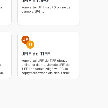
JFIF na JPG
za
Konwerter JFIF na JPG online za
darmo z JPG.to
JF
TI
JFIF do TIFF
Konwertuj JFIF do TIFF obrazy
o
online za darmo. Jakość JFIF do
o —
TIFF konwersja zdjęć w JPG.to —
ku.
zoptymalizowana dla sieci i druku.