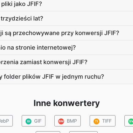
liki jako JFIF?
trzydzieści lat?
cji są przechowywane przy konwersji JFIF?
o na stronie internetowej?
zenia zamiast konwersji JFIF?
folder plików JFIF w jednym ruchu?
Inne konwertery
ebP
GIF
BMP
TIFF
GI
BM
TI
S