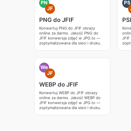
PN
PS
JF
PNG do JFIF
PS
Konwertuj PNG do JFIF obrazy
Konw
online za darmo. Jakość PNG do
onli
JFIF konwersja zdjęć w JPG.to —
JFIF
zoptymalizowana dla sieci i druku.
zopt
We
JF
WEBP do JFIF
Konwertuj WEBP do JFIF obrazy
online za darmo. Jakość WEBP do
JFIF konwersja zdjęć w JPG.to —
zoptymalizowana dla sieci i druku.