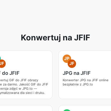
Konwertuj na JFIF
JP
JF
JF
 do JFIF
JPG na JFIF
ertuj GIF do JFIF obrazy
Konwerter JPG na JFIF online
ne za darmo. Jakość GIF do JFIF
bezpłatnie z JPG.to
ersja zdjęć w JPG.to —
ymalizowana dla sieci i druku.