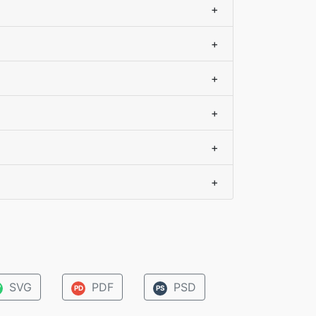
+
+
+
+
+
+
SVG
PDF
PSD
V
PD
PS