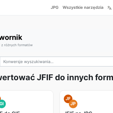
JPG
Wszystkie narzędzia
twornik
i z różnych formatów
ertować JFIF do innych for
JF
GI
JP