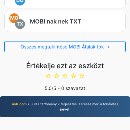
DO
MO
MOBI nak nek TXT
TX
Összes megtekintése MOBI Átalakítók →
Értékelje ezt az eszközt
☆
☆
☆
☆
☆
5.0
/5 -
0
szavazat
ns6.com
• 800+ tartomány kiterjesztés. Keresse meg a tökéletes
nevét.