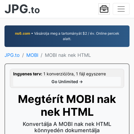
JPG
.to
ns6.com
• Vásárolja meg a tartományát $2 / év. Online percek
alatt.
JPG.to
MOBI
MOBI nak nek HTML
Ingyenes terv:
1 konverzió/óra, 1 fájl egyszerre
Go Unlimited →
Megtérít MOBI nak
nek HTML
Konvertálja A MOBI nak nek HTML
könnyedén dokumentálja