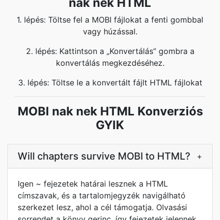
nak nek HTML
1. lépés: Töltse fel a MOBI fájlokat a fenti gombbal
vagy húzással.
2. lépés: Kattintson a „Konvertálás” gombra a
konvertálás megkezdéséhez.
3. lépés: Töltse le a konvertált fájlt HTML fájlokat
MOBI nak nek HTML Konverziós
GYIK
Will chapters survive MOBI to HTML?
+
Igen ~ fejezetek határai lesznek a HTML
címszavak, és a tartalomjegyzék navigálható
szerkezet lesz, ahol a cél támogatja. Olvasási
sorrendet a könyv gerinc, így fejezetek jelennek