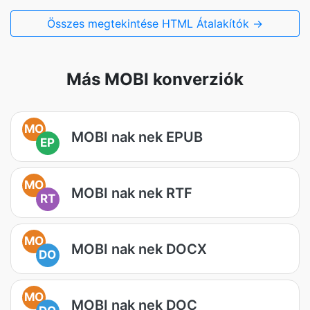
Összes megtekintése HTML Átalakítók →
Más MOBI konverziók
MO
MOBI nak nek EPUB
EP
MO
MOBI nak nek RTF
RT
MO
MOBI nak nek DOCX
DO
MO
MOBI nak nek DOC