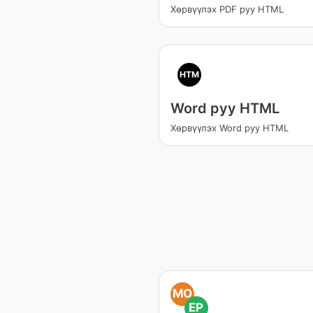
Хөрвүүлэх PDF руу HTML
HTM
Word руу HTML
Хөрвүүлэх Word руу HTML
MO
EP