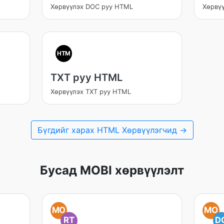
Хөрвүүлэх DOC руу HTML
Хөрвү
HTM
TXT руу HTML
Хөрвүүлэх TXT руу HTML
Бүгдийг харах HTML Хөрвүүлэгчид →
Бусад MOBI хөрвүүлэлт
MO
MO
RT
D