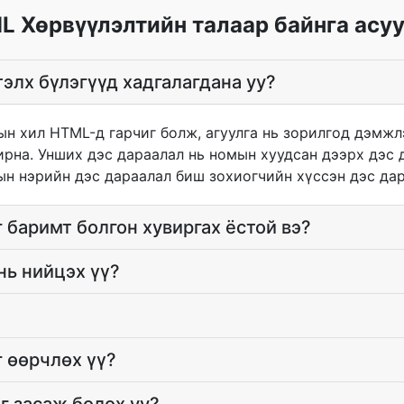
L Хөрвүүлэлтийн талаар байнга асуу
элх бүлэгүүд хадгалагдана уу?
ын хил HTML-д гарчиг болж, агуулга нь зорилгод дэмжл
рна. Унших дэс дараалал нь номын хуудсан дээрх дэс 
ын нэрийн дэс дараалал биш зохиогчийн хүссэн дэс дар
 баримт болгон хувиргах ёстой вэ?
нь нийцэх үү?
 өөрчлөх үү?