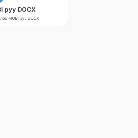
I руу DOCX
үлэх MOBI руу DOCX