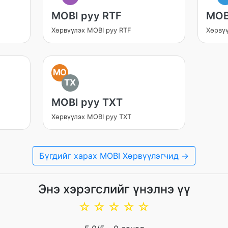
MOBI руу RTF
MOB
Хөрвүүлэх MOBI руу RTF
Хөрвү
MO
TX
MOBI руу TXT
Хөрвүүлэх MOBI руу TXT
Бүгдийг харах MOBI Хөрвүүлэгчид →
Энэ хэрэгслийг үнэлнэ үү
☆
☆
☆
☆
☆