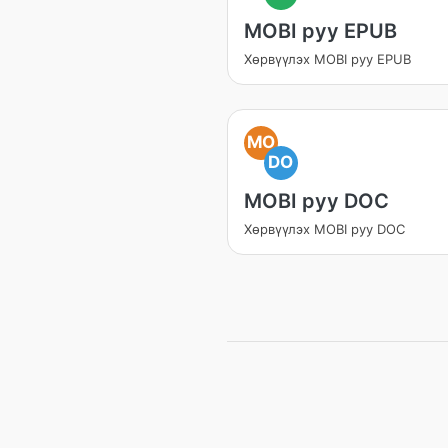
MOBI руу EPUB
Хөрвүүлэх MOBI руу EPUB
MO
DO
MOBI руу DOC
Хөрвүүлэх MOBI руу DOC