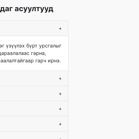
даг асуултууд
+
эг үзүүлэх бүрт урсгалыг
дараалалаас гарна,
аалалтайгаар гарч ирнэ.
+
+
+
+