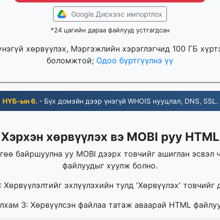
Google Дискээс импортлох
*24 цагийн дараа файлууд устгагдсан
үнэгүй хөрвүүлэх, Мэргэжлийн хэрэглэгчид 100 ГБ хүр
боломжтой;
Одоо бүртгүүлнэ үү
НҮБ-ын 6.
- Бүх домэйн дээр үнэгүй WHOIS нууцлал, DNS, SSL.
Хэрхэн хөрвүүлэх вэ MOBI руу HTML
гөө байршуулна уу MOBI дээрх товчийг ашиглан эсвэл 
файлуудыг хуулж болно.
: Хөрвүүлэлтийг эхлүүлэхийн тулд 'Хөрвүүлэх' товчийг д
лхам 3: Хөрвүүлсэн файлаа татаж аваарай HTML файлу