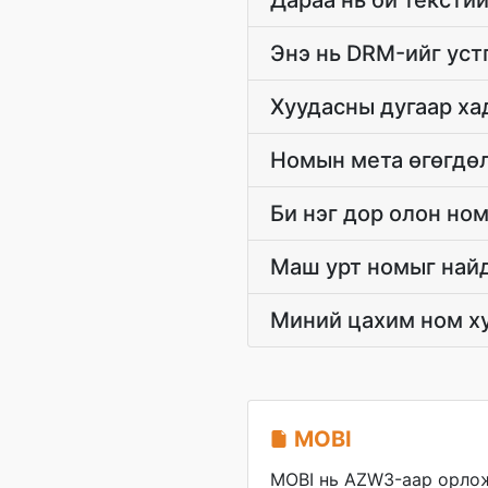
Дараа нь би текстий
Энэ нь DRM-ийг устг
Хуудасны дугаар ха
Номын мета өгөгдөл
Би нэг дор олон но
Маш урт номыг найд
Миний цахим ном ху
MOBI
MOBI нь AZW3-аар орло