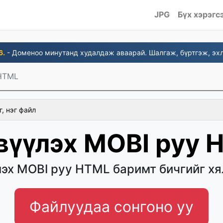
JPG
Бүх хэрэгс
6.
- Доменоо минутанд худалдаж аваарай. Шалгаж, бүртгэж, эхл
HTML
г, нэг файл
вүүлэх MOBI руу 
эх MOBI руу HTML баримт бичгийг х
Файлуудаа сонгоно уу