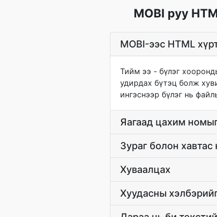
MOBI руу HTM
MOBI-ээс HTML хүрт
Тийм ээ - бүлэг хооронд
удирдах бүтэц болж хуви
ингэснээр бүлэг нь файл
Яагаад цахим номыг
Зураг болон хавтас 
Хуваалцах
Хуудасны хэлбэрийг