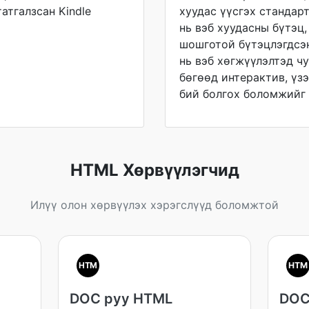
атгалзсан Kindle
хуудас үүсгэх стандар
нь вэб хуудасны бүтэц
шошготой бүтэцлэгдсэн
нь вэб хөгжүүлэлтэд чу
бөгөөд интерактив, үз
бий болгох боломжийг 
HTML Хөрвүүлэгчид
Илүү олон хөрвүүлэх хэрэгслүүд боломжтой
HTM
HTM
DOC руу HTML
DOC