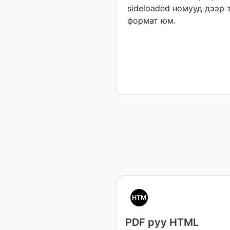
sideloaded номууд дээр т
формат юм.
HTM
PDF руу HTML