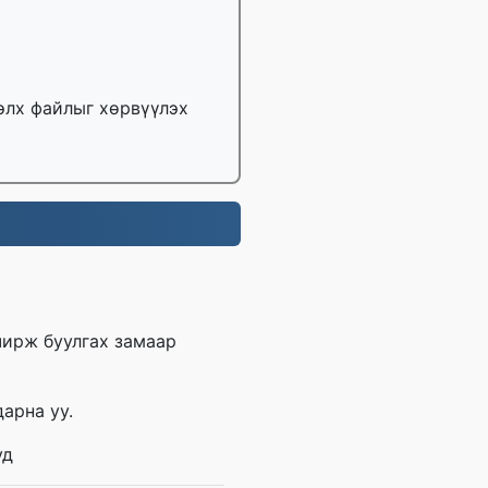
тэлх файлыг хөрвүүлэх
чирж буулгах замаар
арна уу.
уд