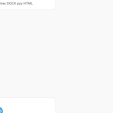
үлэх DOCX руу HTML
O