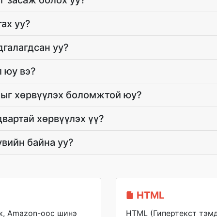
г засаж болох уу?
ах уу?
дгалагдсан уу?
 юу вэ?
мыг хөрвүүлэх боломжтой юу?
вартай хөрвүүлэх үү?
вийн байна уу?
HTML
ж, Amazon-оос шинэ
HTML (Гипертекст тэмд