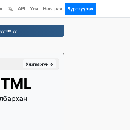
эл
API
Үнэ
Нэвтрэх
Бүртгүүлэх
үүлнэ үү.
Хязгааргүй →
HTML
ялбархан