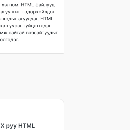
т хэл юм. HTML файлууд
, агуулгыг тодорхойлдог
 кодыг агуулдаг. HTML
хал үүрэг гүйцэтгэдэг
эмж сайтай вэбсайтуудыг
олгодог.
X руу HTML