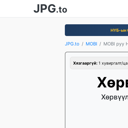
JPG
.to
НҮБ-ын 
JPG.to
MOBI
MOBI руу 
Хязгааргүй:
1 хувиргалт/ца
Хөр
Хөрвүүл