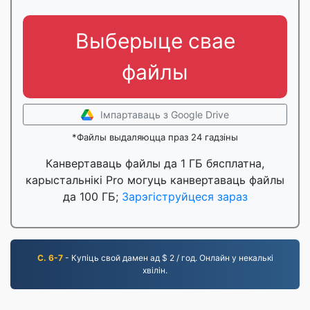
Выберыце свае
файлы
Імпартаваць з Google Drive
*Файлы выдаляюцца праз 24 гадзіны
Канвертаваць файлы да 1 ГБ бясплатна,
карыстальнікі Pro могуць канвертаваць файлы
да 100 ГБ;
Зарэгіструйцеся зараз
С. 6-7
- Купіць свой дамен ад $ 2 / год. Онлайн у некалькі
хвілін.