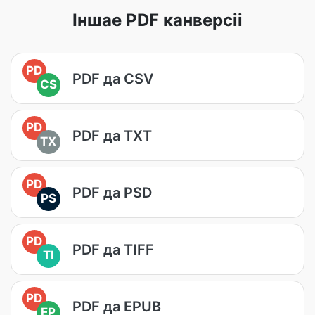
Іншае PDF канверсіі
PD
PDF да CSV
CS
PD
PDF да TXT
TX
PD
PDF да PSD
PS
PD
PDF да TIFF
TI
PD
PDF да EPUB
EP