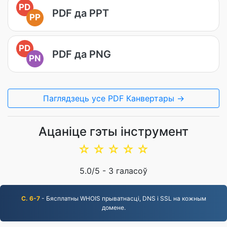
PD
PDF да PPT
PP
PD
PDF да PNG
PN
Паглядзець усе PDF Канвертары →
Ацаніце гэты інструмент
☆
☆
☆
☆
☆
5.0
/5 -
3
галасоў
С. 6-7
- Бясплатны WHOIS прыватнасці, DNS і SSL на кожным
домене.