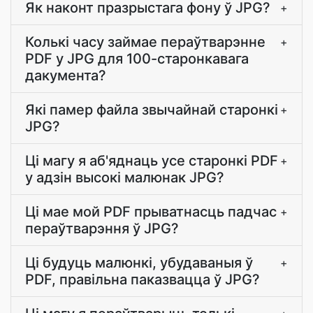
Як наконт празрыстага фону ў JPG?
+
Колькі часу займае пераўтварэнне
+
PDF у JPG для 100-старонкавага
дакумента?
Які памер файла звычайнай старонкі
+
JPG?
Ці магу я аб'яднаць усе старонкі PDF
+
у адзін высокі малюнак JPG?
Ці мае мой PDF прыватнасць падчас
+
пераўтварэння ў JPG?
Ці будуць малюнкі, убудаваныя ў
+
PDF, правільна паказвацца ў JPG?