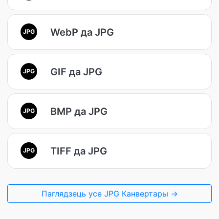
WebP да JPG
JPG
GIF да JPG
JPG
BMP да JPG
JPG
TIFF да JPG
JPG
Паглядзець усе JPG Канвертары →