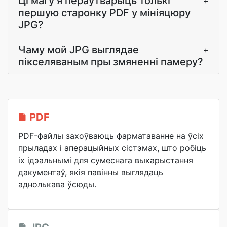
Ці магу я пераўтварыць толькі
+
першую старонку PDF у мініяцюру
JPG?
Чаму мой JPG выглядае
+
пікселяваным пры змяненні памеру?
PDF
PDF-файлы захоўваюць фарматаванне на ўсіх
прыладах і аперацыйных сістэмах, што робіць
іх ідэальнымі для сумеснага выкарыстання
дакументаў, якія павінны выглядаць
аднолькава ўсюды.