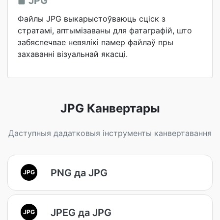
JPG
Файлы JPG выкарыстоўваюць сціск з
стратамі, аптымізаваны для фатаграфій, што
забяспечвае невялікі памер файлаў пры
захаванні візуальнай якасці.
JPG Канвертары
Даступныя дадатковыя інструменты канвертавання
PNG да JPG
JPG
JPEG да JPG
JPG