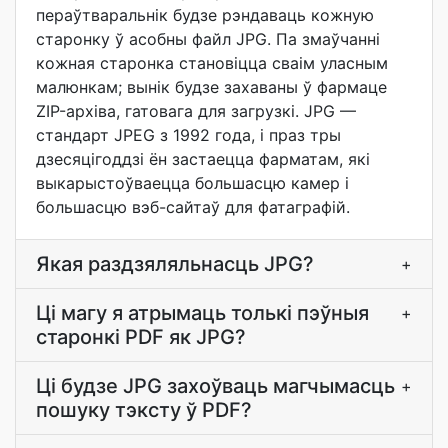
пераўтваральнік будзе рэндаваць кожную
старонку ў асобны файл JPG. Па змаўчанні
кожная старонка становіцца сваім уласным
малюнкам; вынік будзе захаваны ў фармаце
ZIP-архіва, гатовага для загрузкі. JPG —
стандарт JPEG з 1992 года, і праз тры
дзесяцігоддзі ён застаецца фарматам, які
выкарыстоўваецца большасцю камер і
большасцю вэб-сайтаў для фатаграфій.
Якая раздзяляльнасць JPG?
+
Ці магу я атрымаць толькі пэўныя
+
старонкі PDF як JPG?
Ці будзе JPG захоўваць магчымасць
+
пошуку тэксту ў PDF?