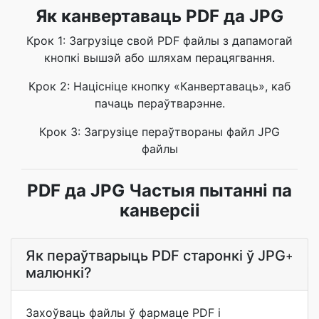
Як канвертаваць PDF да JPG
Крок 1: Загрузіце свой PDF файлы з дапамогай
кнопкі вышэй або шляхам перацягвання.
Крок 2: Націсніце кнопку «Канвертаваць», каб
пачаць пераўтварэнне.
Крок 3: Загрузіце пераўтвораны файл JPG
файлы
PDF да JPG Частыя пытанні па
канверсіі
Як пераўтварыць PDF старонкі ў JPG
+
малюнкі?
Захоўваць файлы ў фармаце PDF і