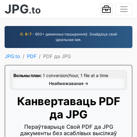
JPG
.to
С. 6-7
- 800+ даменных пашырэнняў. Знайдзіце сваё
ідэальнае імя.
JPG.to
PDF
PDF да JPG
Вольны план:
1 conversion/hour, 1 file at a time
Неабмежаваная →
Канвертаваць PDF
да JPG
Пераўтварыце Свой PDF да JPG
дакументы без асаблівых высілкаў