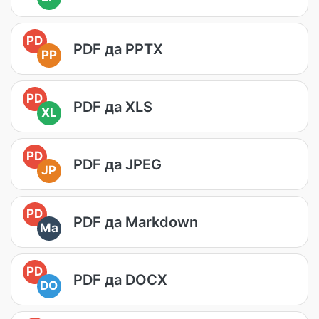
PD
PDF да PPTX
PP
PD
PDF да XLS
XL
PD
PDF да JPEG
JP
PD
PDF да Markdown
Ma
PD
PDF да DOCX
DO