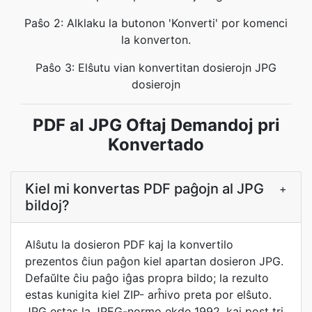
Paŝo 2: Alklaku la butonon 'Konverti' por komenci
la konverton.
Paŝo 3: Elŝutu vian konvertitan dosierojn JPG
dosierojn
PDF al JPG Oftaj Demandoj pri
Konvertado
Kiel mi konvertas PDF paĝojn al JPG
+
bildoj?
Alŝutu la dosieron PDF kaj la konvertilo
prezentos ĉiun paĝon kiel apartan dosieron JPG.
Defaŭlte ĉiu paĝo iĝas propra bildo; la rezulto
estas kunigita kiel ZIP- arĥivo preta por elŝuto.
JPG estas la JPEG-normo ekde 1992, kaj post tri