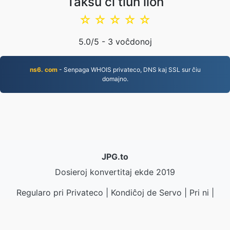
Taksu ĉi tiun ilon
☆
☆
☆
☆
☆
5.0
/5 -
3
voĉdonoj
ns6. com
- Senpaga WHOIS privateco, DNS kaj SSL sur ĉiu
domajno.
JPG.to
Dosieroj konvertitaj ekde 2019
Regularo pri Privateco
|
Kondiĉoj de Servo
|
Pri ni
|
Kontaktu nin
|
API
|
Ekzemploj
|
Instali aplikaĵon
© 2026 JPG.to
|
VPS.org
LLC | Farita de
nadermx