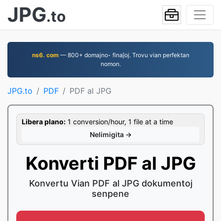
JPG
.to
ns6. com
— 800+ domajno- finaĵoj. Trovu vian perfektan
nomon.
JPG.to
PDF
PDF al JPG
Libera plano:
1 conversion/hour, 1 file at a time
Nelimigita →
Konverti PDF al JPG
Konvertu Vian PDF al JPG dokumentoj
senpene