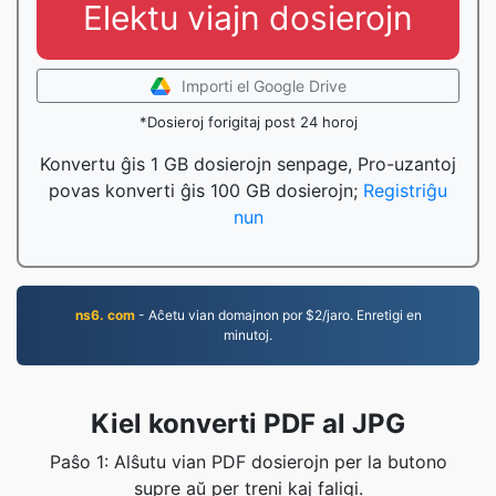
Elektu viajn dosierojn
Importi el Google Drive
*Dosieroj forigitaj post 24 horoj
Konvertu ĝis 1 GB dosierojn senpage, Pro-uzantoj
povas konverti ĝis 100 GB dosierojn;
Registriĝu
nun
ns6. com
- Aĉetu vian domajnon por $2/jaro. Enretigi en
minutoj.
Kiel konverti PDF al JPG
Paŝo 1: Alŝutu vian PDF dosierojn per la butono
supre aŭ per treni kaj faligi.