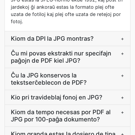
jardekoj ĝi ankoraŭ estas la formato plej ofte
uzata de fotiloj kaj plej ofte uzata de retejoj por
fotoj.
Kiom da DPI la JPG montras?
+
Ĉu mi povas ekstrakti nur specifajn
+
paĝojn de PDF kiel JPG?
Ĉu la JPG konservos la
+
tekstserĉeblecon de PDF?
Kio pri travideblaj fonoj en JPG?
+
Kiom da tempo necesas por PDF al
+
JPG por 100-paĝa dokumento?
Kiom granda estas la dosiero de tipa
+