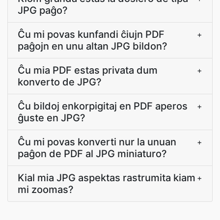
JPG paĝo?
Ĉu mi povas kunfandi ĉiujn PDF
+
paĝojn en unu altan JPG bildon?
Ĉu mia PDF estas privata dum
+
konverto de JPG?
Ĉu bildoj enkorpigitaj en PDF aperos
+
ĝuste en JPG?
Ĉu mi povas konverti nur la unuan
+
paĝon de PDF al JPG miniaturo?
Kial mia JPG aspektas rastrumita kiam
+
mi zoomas?