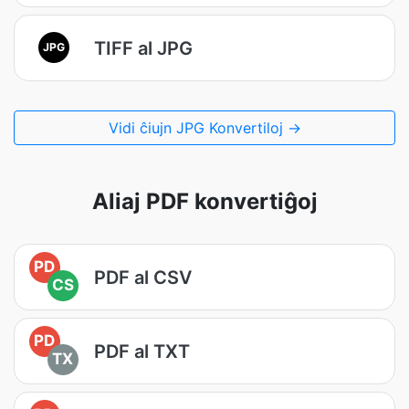
TIFF al JPG
JPG
Vidi ĉiujn JPG Konvertiloj →
Aliaj PDF konvertiĝoj
PD
PDF al CSV
CS
PD
PDF al TXT
TX