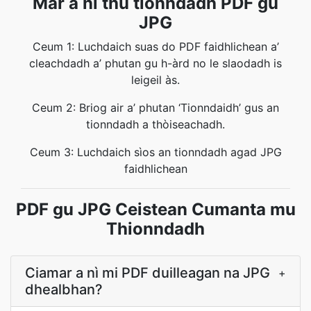
Mar a nì thu tionndadh PDF gu
JPG
Ceum 1: Luchdaich suas do PDF faidhlichean a’
cleachdadh a’ phutan gu h-àrd no le slaodadh is
leigeil às.
Ceum 2: Briog air a’ phutan ‘Tionndaidh’ gus an
tionndadh a thòiseachadh.
Ceum 3: Luchdaich sìos an tionndadh agad JPG
faidhlichean
PDF gu JPG Ceistean Cumanta mu
Thionndadh
Ciamar a nì mi PDF duilleagan na JPG
+
dhealbhan?