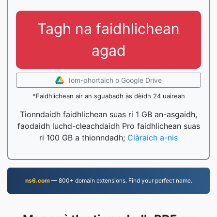
Tagh na faidhlichean
agad
Iom-phortaich o Google Drive
*Faidhlichean air an sguabadh às dèidh 24 uairean
Tionndaidh faidhlichean suas ri 1 GB an-asgaidh,
faodaidh luchd-cleachdaidh Pro faidhlichean suas
ri 100 GB a thionndadh;
Clàraich a-nis
ns6.com
— 800+ domain extensions. Find your perfect name.