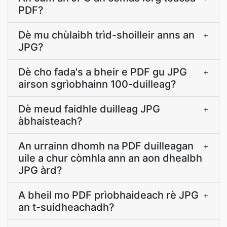
PDF?
Dè mu chùlaibh trìd-shoilleir anns an
+
JPG?
Dè cho fada's a bheir e PDF gu JPG
+
airson sgrìobhainn 100-duilleag?
Dè meud faidhle duilleag JPG
+
àbhaisteach?
An urrainn dhomh na PDF duilleagan
+
uile a chur còmhla ann an aon dhealbh
JPG àrd?
A bheil mo PDF prìobhaideach rè JPG
+
an t-suidheachadh?