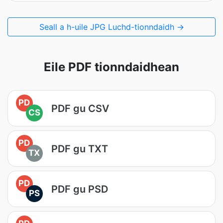
Seall a h-uile JPG Luchd-tionndaidh →
Eile PDF tionndaidhean
PD
PDF gu CSV
CS
PD
PDF gu TXT
TX
PD
PDF gu PSD
PS