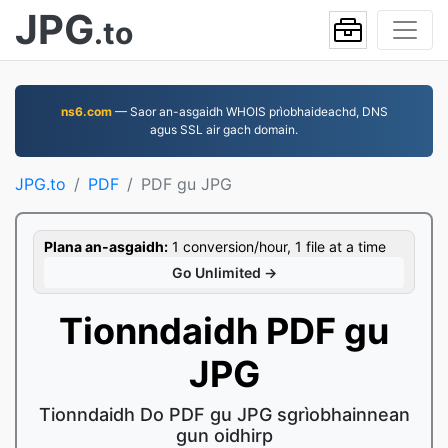
JPG
.to
ns6.com
— Saor an-asgaidh WHOIS prìobhaideachd, DNS
agus SSL air gach domain.
JPG.to
PDF
PDF gu JPG
Plana an-asgaidh:
1 conversion/hour, 1 file at a time
Go Unlimited →
Tionndaidh PDF gu
JPG
Tionndaidh Do PDF gu JPG sgrìobhainnean
gun oidhirp