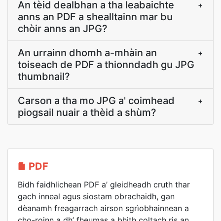
An tèid dealbhan a tha leabaichte
+
anns an PDF a shealltainn mar bu
chòir anns an JPG?
An urrainn dhomh a-mhàin an
+
toiseach de PDF a thionndadh gu JPG
thumbnail?
Carson a tha mo JPG a' coimhead
+
piogsail nuair a thèid a shùm?
PDF
Bidh faidhlichean PDF a’ gleidheadh cruth thar
gach inneal agus siostam obrachaidh, gan
dèanamh freagarrach airson sgrìobhainnean a
cho-roinn a dh’ fheumas a bhith coltach ris an