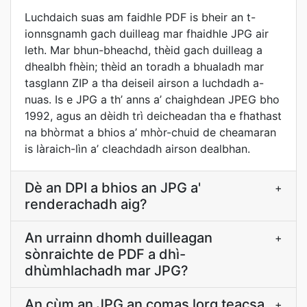
Luchdaich suas am faidhle PDF is bheir an t-
ionnsgnamh gach duilleag mar fhaidhle JPG air
leth. Mar bhun-bheachd, thèid gach duilleag a
dhealbh fhèin; thèid an toradh a bhualadh mar
tasglann ZIP a tha deiseil airson a luchdadh a-
nuas. Is e JPG a th’ anns a’ chaighdean JPEG bho
1992, agus an dèidh trì deicheadan tha e fhathast
na bhòrmat a bhios a’ mhòr-chuid de cheamaran
is làraich-lìn a’ cleachdadh airson dealbhan.
Dè an DPI a bhios an JPG a'
+
renderachadh aig?
An urrainn dhomh duilleagan
+
sònraichte de PDF a dhì-
dhùmhlachadh mar JPG?
An cùm an JPG an comas lorg teacsa
+