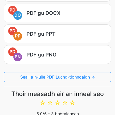
PD
PDF gu DOCX
DO
PD
PDF gu PPT
PP
PD
PDF gu PNG
PN
Seall a h-uile PDF Luchd-tionndaidh →
Thoir measadh air an inneal seo
☆
☆
☆
☆
☆
5.0
/5 -
3
bhòtaichean