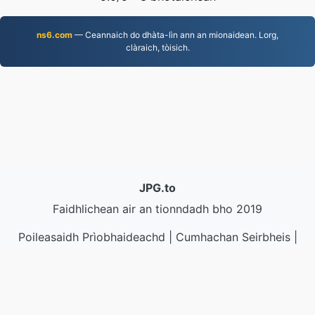
ns6.com
— Ceannaich do dhàta-lìn ann an mionaidean. Lorg,
clàraich, tòisich.
JPG.to
Faidhlichean air an tionndadh bho 2019
Poileasaidh Prìobhaideachd
|
Cumhachan Seirbheis
|
Mu ar deidhinn
|
Cuir fios thugainn
|
API
|
Samplaichean
|
Stàlaich an aplacaid
© 2026 JPG.to
|
VPS.org
LLC | Air a dhèanamh le
nadermx