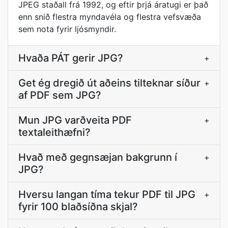
JPEG staðall frá 1992, og eftir þrjá áratugi er það
enn snið flestra myndavéla og flestra vefsvæða
sem nota fyrir ljósmyndir.
Hvaða PÁT gerir JPG?
+
Get ég dregið út aðeins tilteknar síður
+
af PDF sem JPG?
Mun JPG varðveita PDF
+
textaleithæfni?
Hvað með gegnsæjan bakgrunn í
+
JPG?
Hversu langan tíma tekur PDF til JPG
+
fyrir 100 blaðsíðna skjal?