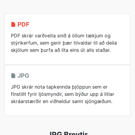
PDF
PDF skrár varðveita snið á öllum tækjum og
stýrikerfum, sem gerir þær tilvaldar til að deila
skjölum sem þurfa að líta eins út alls staðar.
JPG
JPG skrár nota tapkennda þjöppun sem er
fínstillt fyrir ljósmyndir, sem býður upp á litlar
skráarstærðir en viðheldur samt sjóngæðum.
JPG Breytir