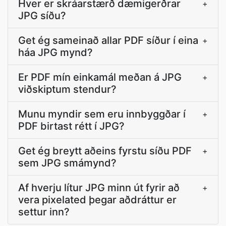
Hver er skráarstærð dæmigerðrar
+
JPG síðu?
Get ég sameinað allar PDF síður í eina
+
háa JPG mynd?
Er PDF mín einkamál meðan á JPG
+
viðskiptum stendur?
Munu myndir sem eru innbyggðar í
+
PDF birtast rétt í JPG?
Get ég breytt aðeins fyrstu síðu PDF
+
sem JPG smámynd?
Af hverju lítur JPG minn út fyrir að
+
vera pixelated þegar aðdráttur er
settur inn?