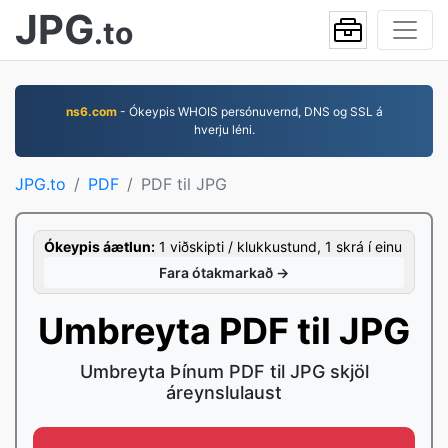
JPG
.to
ns6.com
- Ókeypis WHOIS persónuvernd, DNS og SSL á
hverju léni.
JPG.to
PDF
PDF til JPG
Ókeypis áætlun:
1 viðskipti / klukkustund, 1 skrá í einu
Fara ótakmarkað →
Umbreyta PDF til JPG
Umbreyta Þínum PDF til JPG skjöl
áreynslulaust