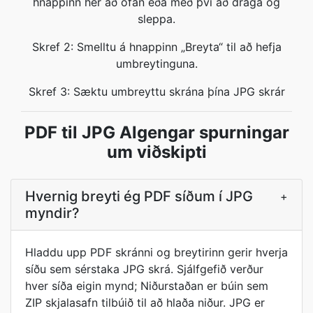
hnappinn hér að ofan eða með því að draga og
sleppa.
Skref 2: Smelltu á hnappinn „Breyta“ til að hefja
umbreytinguna.
Skref 3: Sæktu umbreyttu skrána þína JPG skrár
PDF til JPG Algengar spurningar
um viðskipti
Hvernig breyti ég PDF síðum í JPG
+
myndir?
Hladdu upp PDF skránni og breytirinn gerir hverja
síðu sem sérstaka JPG skrá. Sjálfgefið verður
hver síða eigin mynd; Niðurstaðan er búin sem
ZIP skjalasafn tilbúið til að hlaða niður. JPG er