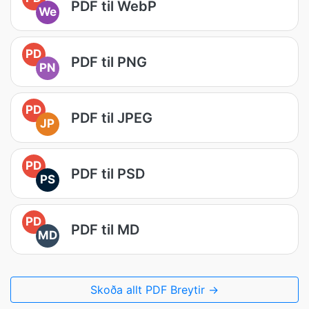
PDF til WebP
We
PD
PDF til PNG
PN
PD
PDF til JPEG
JP
PD
PDF til PSD
PS
PD
PDF til MD
MD
Skoða allt PDF Breytir →