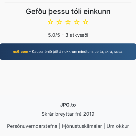
Gefðu þessu tóli einkunn
☆
☆
☆
☆
☆
5.0
/5 -
3
atkvæði
ns6.com
- Kaupa lénið þitt á nokkrum mínútum. Leita, skrá, ræsa.
JPG.to
Skrár breyttar frá 2019
Persónuverndarstefna
|
Þjónustuskilmálar
|
Um okkur
|
Hafðu samband við okkur
|
API
|
Sýnishorn
|
Setja