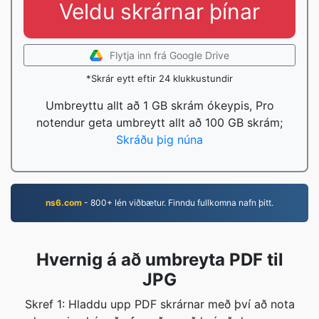
Veldu skrárnar þínar
Flytja inn frá Google Drive
*Skrár eytt eftir 24 klukkustundir
Umbreyttu allt að 1 GB skrám ókeypis, Pro
notendur geta umbreytt allt að 100 GB skrám;
Skráðu þig núna
ns6.com
- 800+ lén viðbætur. Finndu fullkomna nafn þitt.
Hvernig á að umbreyta PDF til
JPG
Skref 1: Hladdu upp PDF skrárnar með því að nota