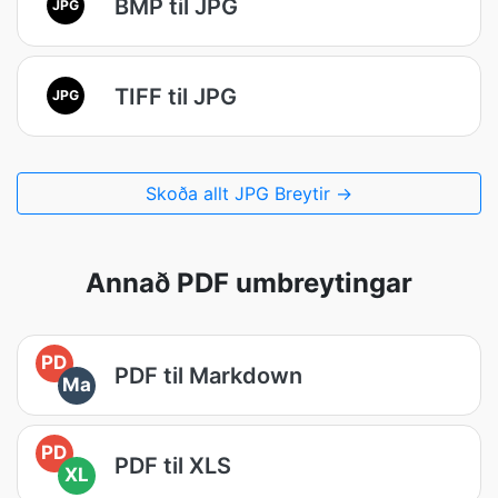
BMP til JPG
JPG
TIFF til JPG
JPG
Skoða allt JPG Breytir →
Annað PDF umbreytingar
PD
PDF til Markdown
Ma
PD
PDF til XLS
XL