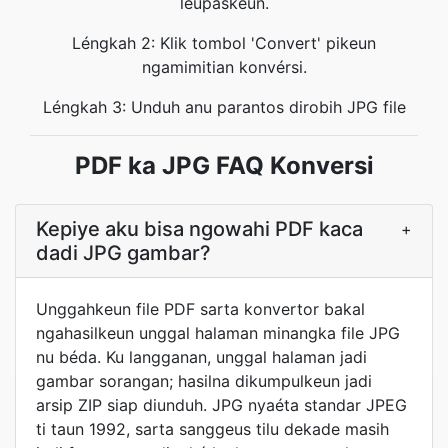
leupaskeun.
Léngkah 2: Klik tombol 'Convert' pikeun
ngamimitian konvérsi.
Léngkah 3: Unduh anu parantos dirobih JPG file
PDF ka JPG FAQ Konversi
Kepiye aku bisa ngowahi PDF kaca
+
dadi JPG gambar?
Unggahkeun file PDF sarta konvertor bakal
ngahasilkeun unggal halaman minangka file JPG
nu béda. Ku langganan, unggal halaman jadi
gambar sorangan; hasilna dikumpulkeun jadi
arsip ZIP siap diunduh. JPG nyaéta standar JPEG
ti taun 1992, sarta sanggeus tilu dekade masih