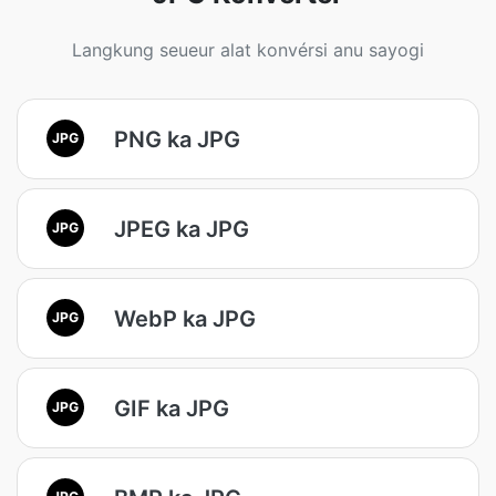
Langkung seueur alat konvérsi anu sayogi
PNG ka JPG
JPG
JPEG ka JPG
JPG
WebP ka JPG
JPG
GIF ka JPG
JPG
JPG