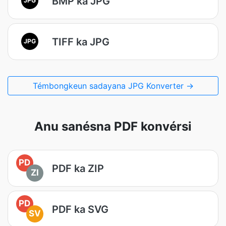
BMP ka JPG
TIFF ka JPG
JPG
Témbongkeun sadayana JPG Konverter →
Anu sanésna PDF konvérsi
PD
PDF ka ZIP
ZI
PD
PDF ka SVG
SV