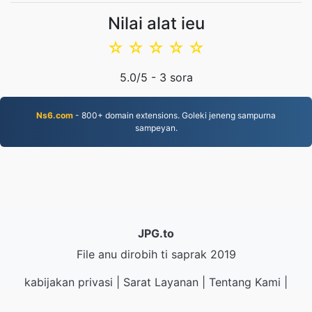
Nilai alat ieu
☆
☆
☆
☆
☆
5.0
/5 -
3
sora
Ns6.com
- 800+ domain extensions. Goleki jeneng sampurna
sampeyan.
JPG.to
File anu dirobih ti saprak 2019
kabijakan privasi
|
Sarat Layanan
|
Tentang Kami
|
Taros Kami
|
API
|
Sampel
|
Nginstal Aplikasi