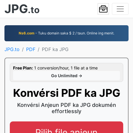
JPG
.to
Ns6.com
- Tuku domain saka $ 2 / taun. Online ing menit.
JPG.to
PDF
PDF ka JPG
Free Plan:
1 conversion/hour, 1 file at a time
Go Unlimited →
Konvérsi PDF ka JPG
Konvérsi Anjeun PDF ka JPG dokumén
effortlessly
Pilih file anjeun