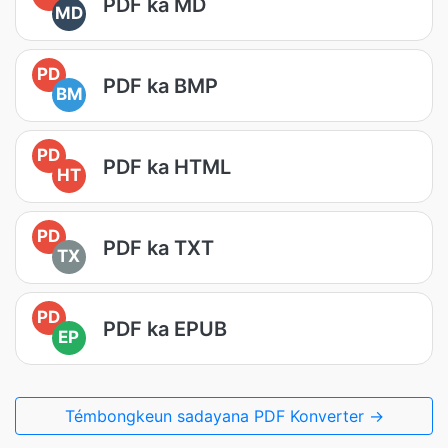
PDF ka MD
MD
PD
PDF ka BMP
BM
PD
PDF ka HTML
HT
PD
PDF ka TXT
TX
PD
PDF ka EPUB
EP
Témbongkeun sadayana PDF Konverter →