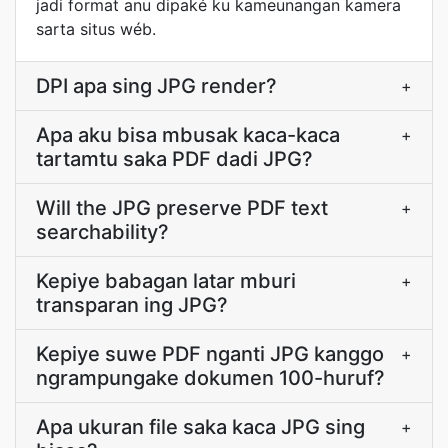
jadi format anu dipaké ku kameunangan kamera
sarta situs wéb.
DPI apa sing JPG render?
+
Apa aku bisa mbusak kaca-kaca
+
tartamtu saka PDF dadi JPG?
Will the JPG preserve PDF text
+
searchability?
Kepiye babagan latar mburi
+
transparan ing JPG?
Kepiye suwe PDF nganti JPG kanggo
+
ngrampungake dokumen 100-huruf?
Apa ukuran file saka kaca JPG sing
+