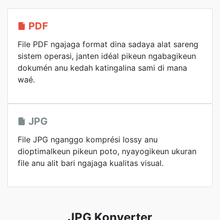
PDF
File PDF ngajaga format dina sadaya alat sareng
sistem operasi, janten idéal pikeun ngabagikeun
dokumén anu kedah katingalina sami di mana
waé.
JPG
File JPG nganggo komprési lossy anu
dioptimalkeun pikeun poto, nyayogikeun ukuran
file anu alit bari ngajaga kualitas visual.
JPG Konverter