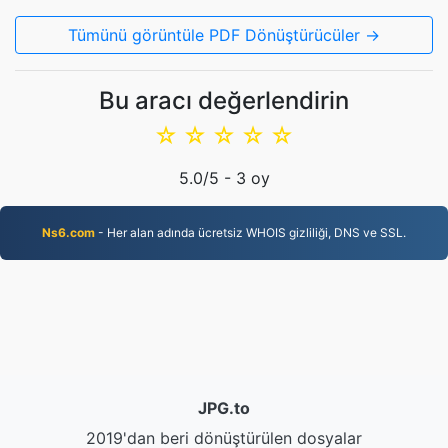
Tümünü görüntüle PDF Dönüştürücüler →
Bu aracı değerlendirin
☆
☆
☆
☆
☆
5.0
/5 -
3
oy
Ns6.com
- Her alan adında ücretsiz WHOIS gizliliği, DNS ve SSL.
JPG.to
2019'dan beri dönüştürülen dosyalar