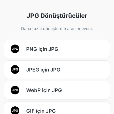
JPG Dönüştürücüler
Daha fazla dönüştürme aracı mevcut.
PNG için JPG
JPG
JPEG için JPG
JPG
WebP için JPG
JPG
GIF için JPG
JPG