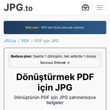
JPG
.to
Ns6.com
- 800'den fazla alan adı uzantısı.
JPG.to
PDF
PDF için JPG
Bedava plan:
Saatte 1 dönüşüm, tek seferde 1 dosya
Sınırsız Gitmek →
Dönüştürmek PDF
için JPG
Dönüştürün PDF için JPG zahmetsizce
belgeler