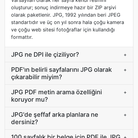
Varsayılan olarak her sayfa kendi resmini
oluşturur; sonuç indirmeye hazır bir ZIP arşivi
olarak paketlenir. JPG, 1992 yılından beri JPEG
standartıdır ve üç on yıl sonra hala çoğu kamera
ve çoğu web sitesi fotoğraflar için kullandığı
formattır.
JPG ne DPI ile çiziliyor?
+
PDF'ın belirli sayfalarını JPG olarak
+
çıkarabilir miyim?
JPG PDF metin arama özelliğini
+
koruyor mu?
JPG'de şeffaf arka planlara ne
+
dersiniz?
100 sayfalık bir belge için PDF ile JPG
+