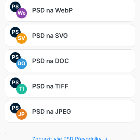
PS
PSD na WebP
We
PS
PSD na SVG
SV
PS
PSD na DOC
DO
PS
PSD na TIFF
TI
PS
PSD na JPEG
JP
Zobrazit vše PSD Převodníky →