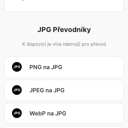
JPG Převodníky
K dispozici je více nástrojů pro převod
PNG na JPG
JPG
JPEG na JPG
JPG
WebP na JPG
JPG