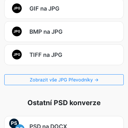
GIF na JPG
JPG
BMP na JPG
JPG
TIFF na JPG
JPG
Zobrazit vše JPG Převodníky →
Ostatní PSD konverze
PS
PSD na DOCX