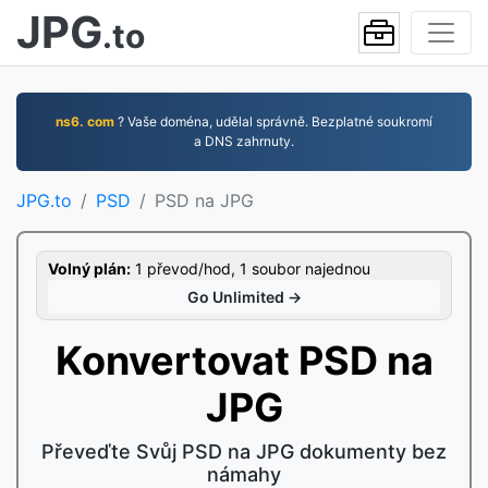
JPG
.to
ns6. com
? Vaše doména, udělal správně. Bezplatné soukromí
a DNS zahrnuty.
JPG.to
PSD
PSD na JPG
Volný plán:
1 převod/hod, 1 soubor najednou
Go Unlimited →
Konvertovat PSD na
JPG
Převeďte Svůj PSD na JPG dokumenty bez
námahy