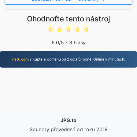
Ohodnoťte tento nástroj
☆
☆
☆
☆
☆
5.0
/5 -
3
hlasy
ns6. com
? Kupte si doménu od 2 dolarů ročně. Online v minutách.
JPG.to
Soubory převedené od roku 2019