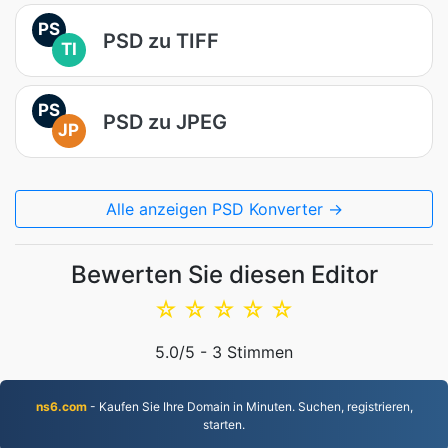
PS
PSD zu TIFF
TI
PS
PSD zu JPEG
JP
Alle anzeigen PSD Konverter →
Bewerten Sie diesen Editor
☆
☆
☆
☆
☆
5.0
/5 -
3
Stimmen
ns6.com
- Kaufen Sie Ihre Domain in Minuten. Suchen, registrieren,
starten.