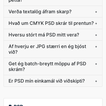
þetta?
Verða textalög áfram skarp?
+
Hvað um CMYK PSD skrár til prentun?
+
Hversu stórt má PSD mitt vera?
+
Af hverju er JPG stærri en ég bjóst
+
við?
Get ég batch-breytt möppu af PSD
+
skrám?
Er PSD mín einkamál við viðskipti?
+