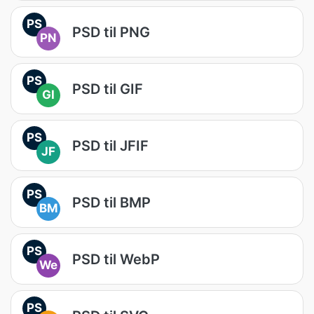
PS
PSD til PNG
PN
PS
PSD til GIF
GI
PS
PSD til JFIF
JF
PS
PSD til BMP
BM
PS
PSD til WebP
We
PS