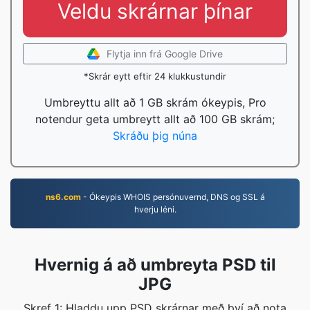
Veldu skrárnar þínar
Flytja inn frá Google Drive
*Skrár eytt eftir 24 klukkustundir
Umbreyttu allt að 1 GB skrám ókeypis, Pro
notendur geta umbreytt allt að 100 GB skrám;
Skráðu þig núna
ns6.com
- Ókeypis WHOIS persónuvernd, DNS og SSL á
hverju léni.
Hvernig á að umbreyta PSD til
JPG
Skref 1: Hladdu upp PSD skrárnar með því að nota