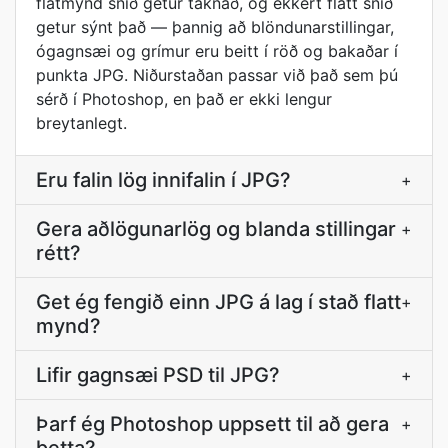
flatmynd snið getur táknað, og ekkert flatt snið
getur sýnt það — þannig að blöndunarstillingar,
ógagnsæi og grímur eru beitt í röð og bakaðar í
punkta JPG. Niðurstaðan passar við það sem þú
sérð í Photoshop, en það er ekki lengur
breytanlegt.
Eru falin lög innifalin í JPG?
+
Gera aðlögunarlög og blanda stillingar
+
rétt?
Get ég fengið einn JPG á lag í stað flatt
+
mynd?
Lifir gagnsæi PSD til JPG?
+
Þarf ég Photoshop uppsett til að gera
+