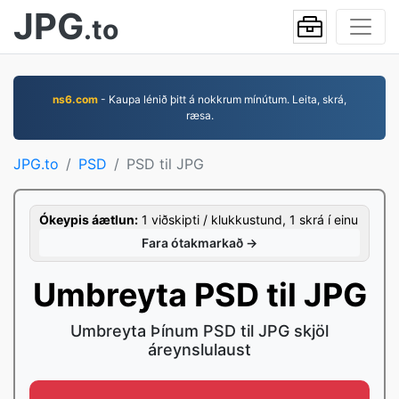
JPG
.to
ns6.com
- Kaupa lénið þitt á nokkrum mínútum. Leita, skrá,
ræsa.
JPG.to
PSD
PSD til JPG
Ókeypis áætlun:
1 viðskipti / klukkustund, 1 skrá í einu
Fara ótakmarkað →
Umbreyta PSD til JPG
Umbreyta Þínum PSD til JPG skjöl
áreynslulaust