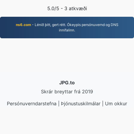
5.0
/5 -
3
atkvæði
ns6.com
- Lénið þitt, gert rétt. Ókeypis persónuvernd og DNS
innifalinn.
JPG.to
Skrár breyttar frá 2019
Persónuverndarstefna
|
Þjónustuskilmálar
|
Um okkur
|
Hafðu samband við okkur
|
API
|
Sýnishorn
|
Setja
upp forrit
© 2026 JPG.to
|
VPS.org
LLC | Búið til af
nadermx