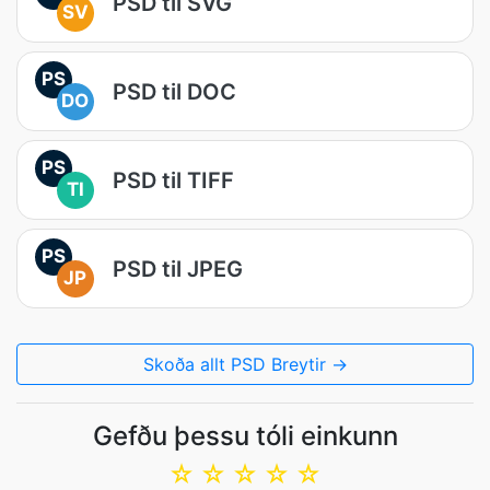
PSD til SVG
SV
PS
PSD til DOC
DO
PS
PSD til TIFF
TI
PS
PSD til JPEG
JP
Skoða allt PSD Breytir →
Gefðu þessu tóli einkunn
☆
☆
☆
☆
☆