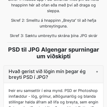
hnappinn hér að ofan eða með því að draga og
sleppa.
Skref 2: Smelltu á hnappinn „Breyta“ til að hefja
umbreytinguna.
Skref 3: Sæktu umbreyttu skrána þína JPG skrár
PSD til JPG Algengar spurningar
um viðskipti
Hvað gerist við lögin mín þegar ég
+
breyti PSD í JPG?
Þeir eru samsettir í eina mynd. PSD er Photoshop
innfæddur - lög, grímur, aðlögunarlög og blanda
stillingar halda áfram að lifa og breyta, sem engin