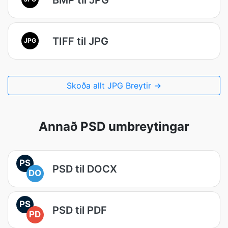
TIFF til JPG
JPG
Skoða allt JPG Breytir →
Annað PSD umbreytingar
PS
PSD til DOCX
DO
PS
PSD til PDF
PD