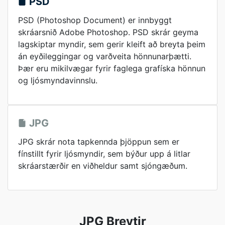
PSD
PSD (Photoshop Document) er innbyggt
skráarsnið Adobe Photoshop. PSD skrár geyma
lagskiptar myndir, sem gerir kleift að breyta þeim
án eyðileggingar og varðveita hönnunarþætti.
Þær eru mikilvægar fyrir faglega grafíska hönnun
og ljósmyndavinnslu.
JPG
JPG skrár nota tapkennda þjöppun sem er
fínstillt fyrir ljósmyndir, sem býður upp á litlar
skráarstærðir en viðheldur samt sjóngæðum.
JPG Breytir