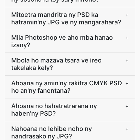
Mitoetra mandritra ny PSD ka
+
hatramin'ny JPG ve ny mangarahara?
Mila Photoshop ve aho mba hanao
+
izany?
Mbola ho mazava tsara ve ireo
+
takelaka kely?
Ahoana ny amin'ny rakitra CMYK PSD
+
ho an'ny fanontana?
Ahoana no hahatratrarana ny
+
haben'ny PSD?
Nahoana no lehibe noho ny
+
nandrasako ny JPG?