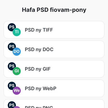
Hafa PSD fiovam-pony
PS
PSD ny TIFF
TI
PS
PSD ny DOC
DO
PS
PSD ny GIF
GI
PS
PSD ny WebP
We
PS
PSD ny PNG