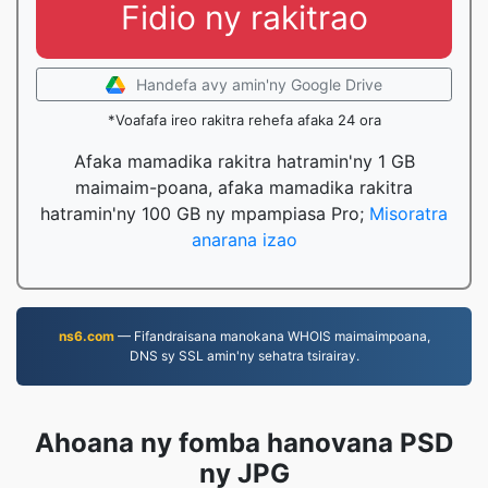
Fidio ny rakitrao
Handefa avy amin'ny Google Drive
*Voafafa ireo rakitra rehefa afaka 24 ora
Afaka mamadika rakitra hatramin'ny 1 GB
maimaim-poana, afaka mamadika rakitra
hatramin'ny 100 GB ny mpampiasa Pro;
Misoratra
anarana izao
ns6.com
— Fifandraisana manokana WHOIS maimaimpoana,
DNS sy SSL amin'ny sehatra tsirairay.
Ahoana ny fomba hanovana PSD
ny JPG