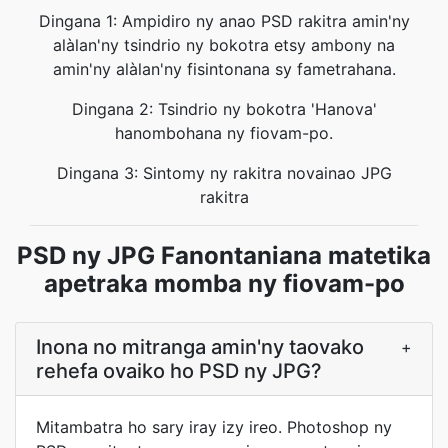
Dingana 1: Ampidiro ny anao PSD rakitra amin'ny
alàlan'ny tsindrio ny bokotra etsy ambony na
amin'ny alàlan'ny fisintonana sy fametrahana.
Dingana 2: Tsindrio ny bokotra 'Hanova'
hanombohana ny fiovam-po.
Dingana 3: Sintomy ny rakitra novainao JPG
rakitra
PSD ny JPG Fanontaniana matetika
apetraka momba ny fiovam-po
Inona no mitranga amin'ny taovako
+
rehefa ovaiko ho PSD ny JPG?
Mitambatra ho sary iray izy ireo. Photoshop ny