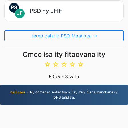
PS
PSD ny JFIF
JF
Jereo daholo PSD Mpanova →
Omeo isa ity fitaovana ity
☆
☆
☆
☆
☆
5.0
/5 -
3
vato
ns6.com
— Ny domenao, natao tsara. Tsy misy filàna manokana sy
DNS tafiditra.