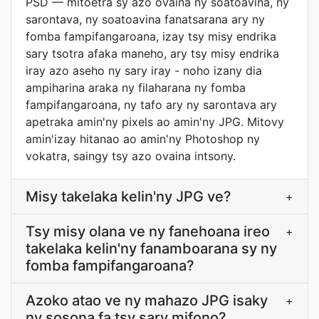
PSD — mitoetra sy azo ovaina ny soatoavina, ny
sarontava, ny soatoavina fanatsarana ary ny
fomba fampifangaroana, izay tsy misy endrika
sary tsotra afaka maneho, ary tsy misy endrika
iray azo aseho ny sary iray - noho izany dia
ampiharina araka ny filaharana ny fomba
fampifangaroana, ny tafo ary ny sarontava ary
apetraka amin'ny pixels ao amin'ny JPG. Mitovy
amin'izay hitanao ao amin'ny Photoshop ny
vokatra, saingy tsy azo ovaina intsony.
Misy takelaka kelin'ny JPG ve?
+
Tsy misy olana ve ny fanehoana ireo
+
takelaka kelin'ny fanamboarana sy ny
fomba fampifangaroana?
Azoko atao ve ny mahazo JPG isaky
+
ny sosona fa tsy sary mifono?