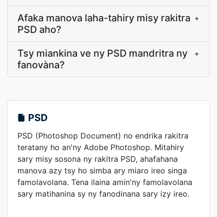
Afaka manova laha-tahiry misy rakitra
+
PSD aho?
Tsy miankina ve ny PSD mandritra ny
+
fanovàna?
PSD
PSD (Photoshop Document) no endrika rakitra
teratany ho an'ny Adobe Photoshop. Mitahiry
sary misy sosona ny rakitra PSD, ahafahana
manova azy tsy ho simba ary miaro ireo singa
famolavolana. Tena ilaina amin'ny famolavolana
sary matihanina sy ny fanodinana sary izy ireo.