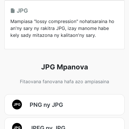
JPG
Mampiasa "lossy compression" nohatsaraina ho
an'ny sary ny rakitra JPG, izay manome habe
kely sady mitazona ny kalitaon'ny sary.
JPG Mpanova
Fitaovana fanovana hafa azo ampiasaina
PNG ny JPG
JPG
JPEG ny JPG
JPG