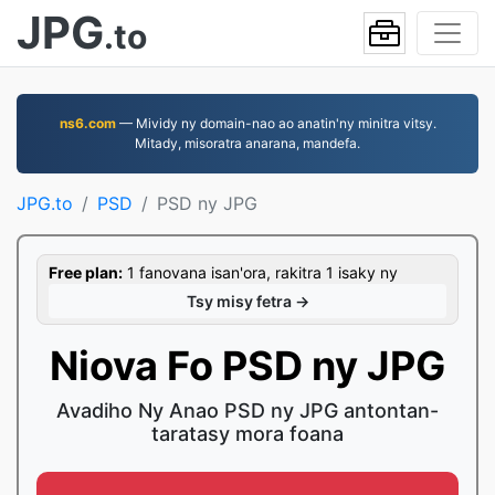
JPG
.to
ns6.com
— Mividy ny domain-nao ao anatin'ny minitra vitsy.
Mitady, misoratra anarana, mandefa.
JPG.to
PSD
PSD ny JPG
Free plan:
1 fanovana isan'ora, rakitra 1 isaky ny
Tsy misy fetra →
Niova Fo PSD ny JPG
Avadiho Ny Anao PSD ny JPG antontan-
taratasy mora foana