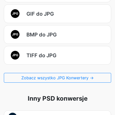
GIF do JPG
JPG
BMP do JPG
JPG
TIFF do JPG
JPG
Zobacz wszystko JPG Konwertery →
Inny PSD konwersje