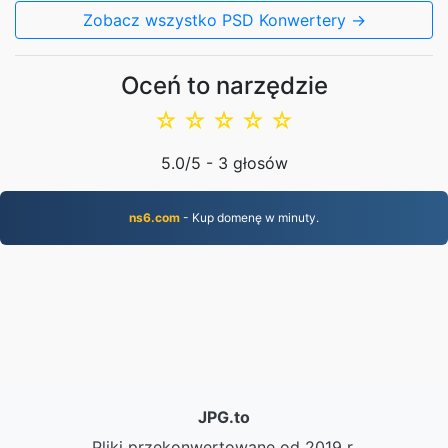
Zobacz wszystko PSD Konwertery →
Oceń to narzędzie
☆
☆
☆
☆
☆
5.0
/5 -
3
głosów
ns6.com
- Kup domenę w minuty.
JPG.to
Pliki przekonwertowane od 2019 r.