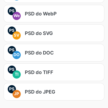
PS
PSD do WebP
We
PS
PSD do SVG
SV
PS
PSD do DOC
DO
PS
PSD do TIFF
TI
PS
PSD do JPEG
JP