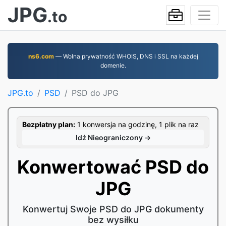
JPG
.to
ns6.com
— Wolna prywatność WHOIS, DNS i SSL na każdej
domenie.
JPG.to
PSD
PSD do JPG
Bezpłatny plan:
1 konwersja na godzinę, 1 plik na raz
Idź Nieograniczony →
Konwertować PSD do
JPG
Konwertuj Swoje PSD do JPG dokumenty
bez wysiłku