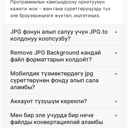
Программалык камсыздоону орнотуунун
кажети жок - жөн гана сүрөттөрүңүздү түз
эле браузериңизге жүктөп, иштетиңиз.
JPG фонун алып салуу үчүн JPG.to
+
колдонуу коопсузбу?
Remove JPG Background кандай
+
файл форматтарын колдойт?
Мобилдик түзмөктөрдөгү jpg
+
сүрөттөрүнөн фонду алып сала
аламбы?
Аккаунт түзүшүм керекпи?
+
Мен бир эле учурда бир нече
+
файлды конвертациялай аламбы