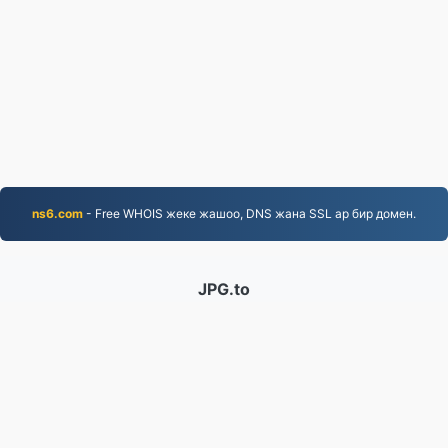
ns6.com
- Free WHOIS жеке жашоо, DNS жана SSL ар бир домен.
JPG.to
2019-жылдан бери конвертацияланган файлдар
Купуялык саясаты
|
Тейлөө шарттары
|
Биз
жөнүндө
|
Биз менен байланышыңыз
|
API
|
Схемалар
|
Иштемени орнотуу
© 2026 JPG.to
|
VPS.org
LLC | Жасалган
nadermx