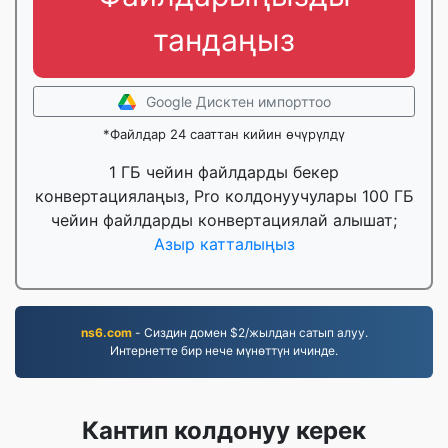
тандаңыз
Google Дисктен импорттоо
*Файлдар 24 сааттан кийин өчүрүлдү
1 ГБ чейин файлдарды бекер
конвертациялаңыз, Pro колдонуучулары 100 ГБ
чейин файлдарды конвертациялай алышат;
Азыр катталыңыз
ns6.com
- Сиздин домен $2/жылдан сатып алуу.
Интернетте бир нече мүнөттүн ичинде.
Кантип колдонуу керек