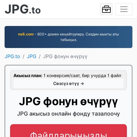
JPG
.to
ns6.com
- 800+ домен кеңейтүүлөрү. Сиздин мыкты аты
табыңыз.
JPG.to
JPG
JPG фонун өчүрүү
Акысыз план:
1 конверсия/саат, бир учурда 1 файл
Сөзсүз өтүү →
JPG фонун өчүрүү
JPG акысыз онлайн фонду тазалоочу
Файлдарыңызды