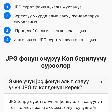
JPG сүрөт файлыңызды жүктөңүз
1
Керектүү учурда алып салуу жөндөөлөрүн
2
тууралаңыз
"Процесс" баскычын чыкылдатыңыз
3
Иштетилген JPG сүрөтүн жүктөп алыңыз
4
JPG фонун өчүрүү Көп берилүүчү
суроолор
Эмне үчүн jpg фонун алып салуу
+
үчүн JPG.to колдонуш керек?
JPG.to jpg сүрөттөрүнөн фонду алып салуунун
тез, коопсуз жана акысыз жолун сунуштайт.