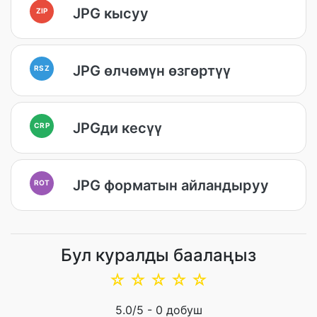
JPG кысуу
ZIP
JPG өлчөмүн өзгөртүү
RSZ
JPGди кесүү
CRP
JPG форматын айландыруу
ROT
Бул куралды баалаңыз
☆
☆
☆
☆
☆
5.0
/5 -
0
добуш