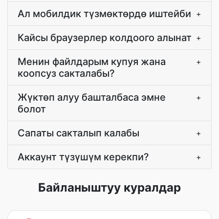
Ал мобилдик түзмөктөрдө иштейби
+
Кайсы браузерлер колдоого алынат
+
Менин файлдарым купуя жана
+
коопсуз сакталабы?
Жүктөп алуу башталбаса эмне
+
болот
Сапаты сакталып калабы
+
Аккаунт түзүшүм керекпи?
+
Байланыштуу куралдар