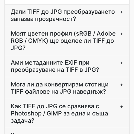
Дали TIFF до JPG преобразуването
+
запазва прозрачност?
Моят цветен профил (sRGB / Adobe
+
RGB / CMYK) ще оцелее ли TIFF до
JPG?
Ами метаданните EXIF при
+
преобразуване на TIFF в JPG?
Мога ли да конвертирам стотици
+
TIFF файлове на JPG наведнъж?
Как TIFF до JPG се сравнява с
+
Photoshop / GIMP за една и съща
задача?