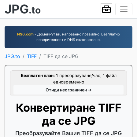
JPG
.to
NS6.com
- Домейнът ви, направено правилно. Безплатно
поверителност и DNS включително.
JPG.to
TIFF
TIFF да се JPG
Безплатен план:
1 преобразуване/час, 1 файл
едновременно
Отиди неограничен →
Конвертиране TIFF
да се JPG
Преобразувайте Вашия TIFF да се JPG