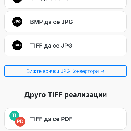
BMP да се JPG
JPG
TIFF да се JPG
JPG
Вижте всички JPG Конвертори →
Друго TIFF реализации
TI
TIFF да се PDF
PD