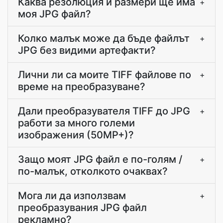
Каква резолюция и размери ще има
+
моя JPG файл?
Колко малък може да бъде файлът
+
JPG без видими артефакти?
Лични ли са моите TIFF файлове по
+
време на преобразуване?
Дали преобразувателя TIFF до JPG
+
работи за много големи
изображения (50MP+)?
Защо моят JPG файл е по-голям /
+
по-малък, отколкото очаквах?
Мога ли да използвам
+
преобразувания JPG файл
рекламно?