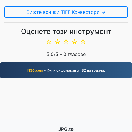
Вижте всички TIFF Конвертори →
Оценете този инструмент
☆
☆
☆
☆
☆
5.0
/5 -
0
гласове
NS6.com
- Купи си домакин от $2 на година.
JPG.to