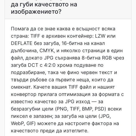
да губи качеството на
изображението?
Помага да се знае каква е всъщност всяка
страна: TIFF е архивен контейнер: LZW или
DEFLATE без загуба, 16-битна на канал
дълбочина, CMYK, и няколко страници в един
файл, докато JPG съхранява 8-битна RGB чрез
загуба DCT с 4:2:0 хрома подуване по
подразбиране, така че фино червен текст и
твърди ръбове са първите неща, които да
омекнат. Качете вашия TIFF файл и нашият
конвертор прилага оптимизация за формата с
известно качество за JPG изход — за
безразгубни цели (PNG, TIFF, BMP, PSD) всеки
пиксел е запазен; за загуба на цели (JPG,
WebP, GIF) можете да настроите фактора на
качеството преди да изтеглите.