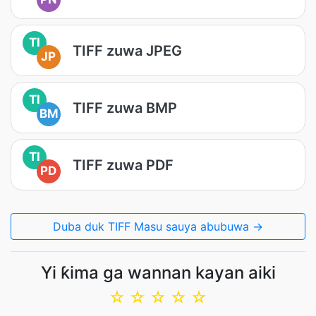
TI
TIFF zuwa JPEG
JP
TI
TIFF zuwa BMP
BM
TI
TIFF zuwa PDF
PD
Duba duk TIFF Masu sauya abubuwa →
Yi ƙima ga wannan kayan aiki
☆
☆
☆
☆
☆