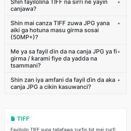
Shin fayilolina TIFF na sirri ne yayin
+
canjawa?
Shin mai canza TIFF zuwa JPG yana
+
aiki ga hotuna masu girma sosai
(50MP+)?
Me ya sa fayil ɗin da na canja JPG ya fi
+
girma / ƙarami fiye da yadda na
tsammani?
Shin zan iya amfani da fayil ɗin da aka
+
canja JPG a cikin kasuwanci?
TIFF
Fayilolin TIFF suna tallafawa zurfin bit mai zurfi