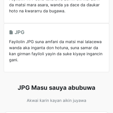
da matsi mara asara, wanda ya dace da ɗaukar
hoto na ƙwararru da bugawa.
JPG
Fayilolin JPG suna amfani da matsi mai lalacewa
wanda aka inganta don hotuna, suna samar da
ƙan girman fayiloli yayin da suke kiyaye ingancin
gani.
JPG Masu sauya abubuwa
Akwai ƙarin kayan aikin juyawa