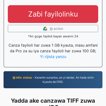
Zaɓi fayilolinku
@ action
*An goge fayiloli bayan awanni 24
Canza fayiloli har zuwa 1 GB kyauta, masu amfani
da Pro za su iya canza fayiloli har zuwa 100 GB;
Yi rijista yanzu
@ info: status
- Ƙaramin sunanka, an yi daidai. An haɗa sirrin
kyauta da DNS.
Yadda ake canzawa TIFF zuwa