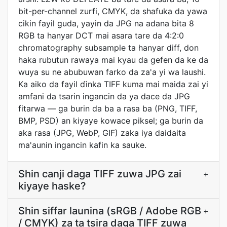
bit-per-channel zurfi, CMYK, da shafuka da yawa
cikin fayil guda, yayin da JPG na adana bita 8
RGB ta hanyar DCT mai asara tare da 4:2:0
chromatography subsample ta hanyar diff, don
haka rubutun rawaya mai kyau da gefen da ke da
wuya su ne abubuwan farko da za'a yi wa laushi.
Ka aiko da fayil ɗinka TIFF kuma mai maida zai yi
amfani da tsarin ingancin da ya dace da JPG
fitarwa — ga burin da ba a rasa ba (PNG, TIFF,
BMP, PSD) an kiyaye kowace piksel; ga burin da
aka rasa (JPG, WebP, GIF) zaka iya daidaita
ma'aunin ingancin kafin ka sauke.
Shin canji daga TIFF zuwa JPG zai
+
kiyaye haske?
Shin siffar launina (sRGB / Adobe RGB
+
/ CMYK) za ta tsira daga TIFF zuwa