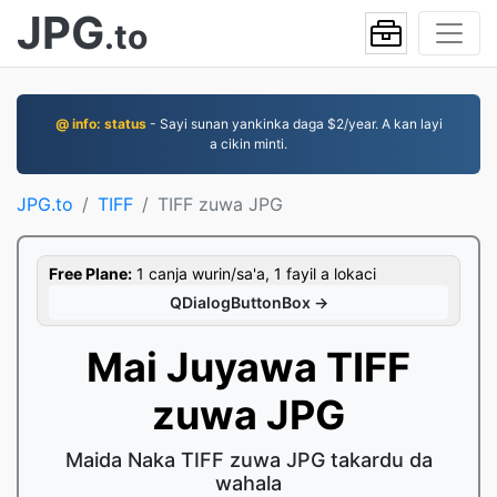
JPG
.to
@ info: status
- Sayi sunan yankinka daga $2/year. A kan layi
a cikin minti.
JPG.to
TIFF
TIFF zuwa JPG
Free Plane:
1 canja wurin/sa'a, 1 fayil a lokaci
QDialogButtonBox →
Mai Juyawa TIFF
zuwa JPG
Maida Naka TIFF zuwa JPG takardu da
wahala