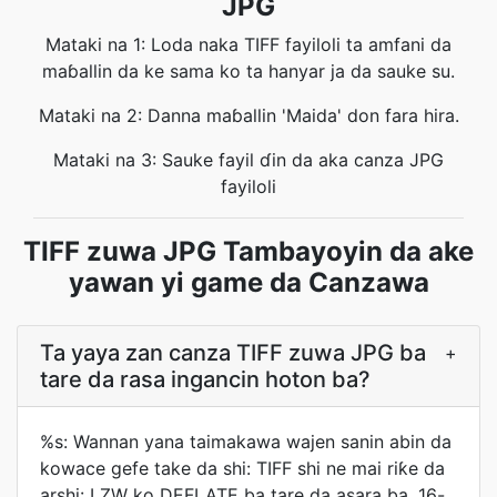
JPG
Mataki na 1: Loda naka TIFF fayiloli ta amfani da
maɓallin da ke sama ko ta hanyar ja da sauke su.
Mataki na 2: Danna maɓallin 'Maida' don fara hira.
Mataki na 3: Sauke fayil ɗin da aka canza JPG
fayiloli
TIFF zuwa JPG Tambayoyin da ake
yawan yi game da Canzawa
Ta yaya zan canza TIFF zuwa JPG ba
+
tare da rasa ingancin hoton ba?
%s: Wannan yana taimakawa wajen sanin abin da
kowace gefe take da shi: TIFF shi ne mai riƙe da
arshi: LZW ko DEFLATE ba tare da asara ba, 16-