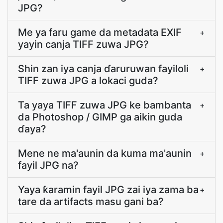
JPG?
Me ya faru game da metadata EXIF
+
yayin canja TIFF zuwa JPG?
Shin zan iya canja ɗaruruwan fayiloli
+
TIFF zuwa JPG a lokaci guda?
Ta yaya TIFF zuwa JPG ke bambanta
+
da Photoshop / GIMP ga aikin guda
ɗaya?
Mene ne ma'aunin da kuma ma'aunin
+
fayil JPG na?
Yaya ƙaramin fayil JPG zai iya zama ba
+
tare da artifacts masu gani ba?