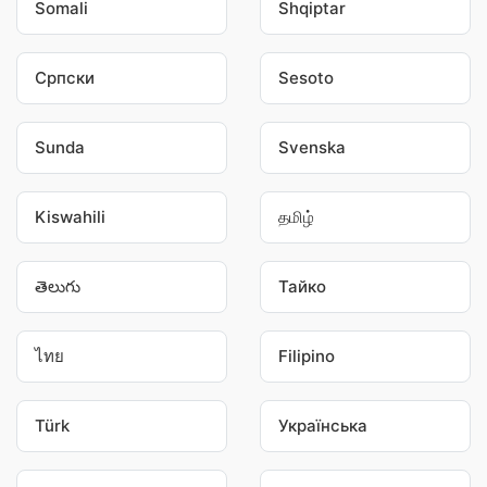
Somali
Shqiptar
Српски
Sesoto
Sunda
Svenska
Kiswahili
தமிழ்
తెలుగు
Тайко
ไทย
Filipino
Türk
Українська