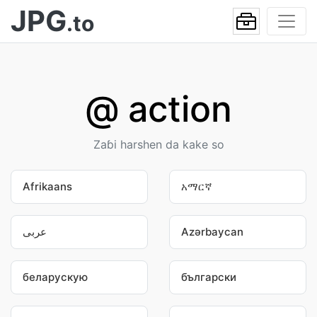
JPG
.to
@ action
Zaɓi harshen da kake so
Afrikaans
አማርኛ
عربى
Azərbaycan
беларускую
български