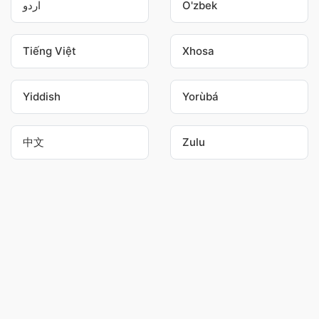
اردو
O'zbek
Tiếng Việt
Xhosa
Yiddish
Yorùbá
中文
Zulu