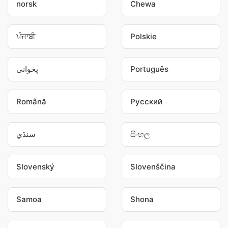
norsk
Chewa
ਪੰਜਾਬੀ
Polskie
پخوانی
Português
Română
Pусский
سنڌي
සිංහල
Slovenský
Slovenščina
Samoa
Shona