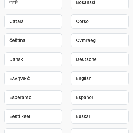
বাঙালি
Bosanski
Català
Corso
čeština
Cymraeg
Dansk
Deutsche
Ελληνικά
English
Esperanto
Español
Eesti keel
Euskal