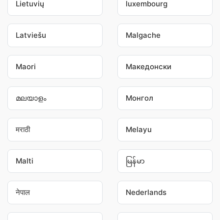
Lietuvių
luxembourg
Latviešu
Malgache
Maori
Македонски
മലയാളം
Монгол
मराठी
Melayu
Malti
မြန်မာ
नेपाल
Nederlands