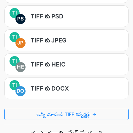
TI
TIFF కు PSD
PS
TI
TIFF కు JPEG
JP
TI
TIFF కు HEIC
HE
TI
TIFF కు DOCX
DO
అన్నీ చూడండి TIFF కన్వర్టర్లు →