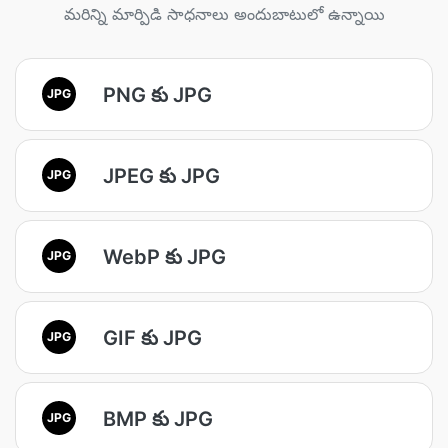
మరిన్ని మార్పిడి సాధనాలు అందుబాటులో ఉన్నాయి
PNG కు JPG
JPG
JPEG కు JPG
JPG
WebP కు JPG
JPG
GIF కు JPG
JPG
BMP కు JPG
JPG