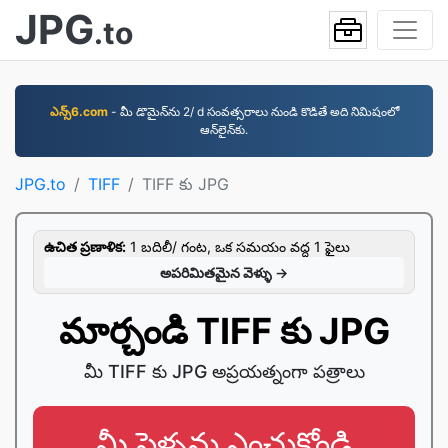
JPG
.to
ఎన్స్6.com
- మీ డొమైన్‌ను 2/ d సంవత్సరాలు నుండి కొడితే అది నిమిషంలో
ఆన్‌లైన్‌కు.
JPG.to
TIFF
TIFF కు JPG
ఉచిత ప్రణాళిక:
1 బదిలీ/ గంట, ఒక సమయం వద్ద 1 ఫైలు
అపరిమితమైన వెళ్ళు →
మార్చండి TIFF కు JPG
మీ TIFF కు JPG అప్రయత్నంగా పత్రాలు
మీ ఫైళ్ళను ఎంచుకోండి