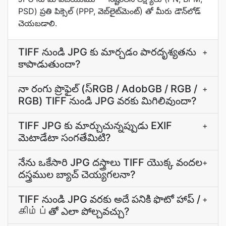
PSD) ప్రతి పిక్సెల్ (PPP, వెబ్‌లైట్‌మెంట్‌) తో మీరు డౌన్‌లోడ్
చెయబడాలి.
TIFF నుండి JPG కు మార్చడం పారదృశ్యతను
+
కాపాడుతుందా?
నా రంగు ప్రొఫైల్‌ (స్RGB / AdobGB / RGB /
+
RGB) TIFF నుండి JPG వరకు మిగిలివుందా?
TIFF JPG కు మార్చుచున్నప్పుడు EXIF
+
మెటాడేటా సంగతేమిటి?
నేను ఒకేసారి JPG దస్త్రాలు TIFF యొక్క వందల
+
దస్త్రముల బ్యాచ్ చెయ్యగలనా?
TIFF నుండి JPG వరకు అదే పనికి ఫొటో హాప్‌ /
+
கிம்ப்‌తో ఎలా పోల్చవచ్చు?