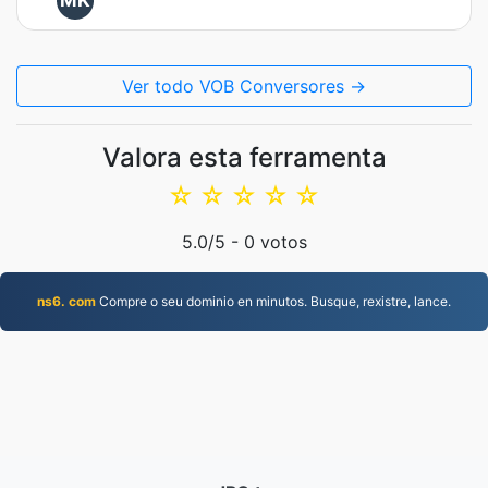
MK
Ver todo VOB Conversores →
Valora esta ferramenta
☆
☆
☆
☆
☆
5.0
/5 -
0
votos
ns6. com
Compre o seu dominio en minutos. Busque, rexistre, lance.