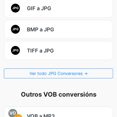
GIF a JPG
JPG
BMP a JPG
JPG
TIFF a JPG
JPG
Ver todo JPG Conversores →
Outros VOB conversións
VO
VOB a MP3