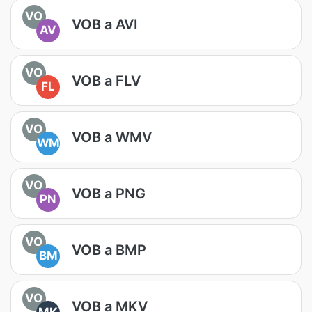
VO
VOB a AVI
AV
VO
VOB a FLV
FL
VO
VOB a WMV
WM
VO
VOB a PNG
PN
VO
VOB a BMP
BM
VO
VOB a MKV