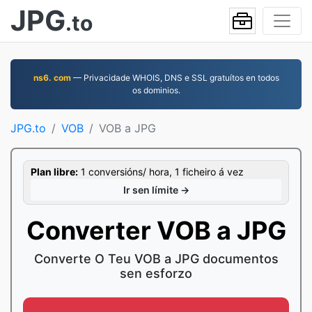
JPG
.to
ns6. com
— Privacidade WHOIS, DNS e SSL gratuítos en todos
os dominios.
JPG.to
VOB
VOB a JPG
Plan libre:
1 conversións/ hora, 1 ficheiro á vez
Ir sen límite →
Converter VOB a JPG
Converte O Teu VOB a JPG documentos
sen esforzo