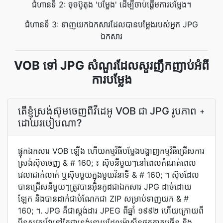
ជំហានទី 2: ចុចប៊ូតុង 'បម្លែង' ដើម្បីចាប់ផ្តើមការបម្លែង។
ជំហានទី 3: ទាញយកឯកសារដែលបានបម្លែងរបស់អ្នក JPG
ឯកសារ
VOB ទៅ JPG សំណួរដែលសួរញឹកញាប់អំពី
ការបម្លែង
តើ​ខ្ញុំ​ស្រង់​ស៊ុម​ចេញ​ពី​វីដេអូ VOB ជា JPG រូបភាព​
+
ដោយ​របៀប​ណា?
ផ្ទុក​ឯកសារ VOB ឡើង ហើយ​កម្មវិធី​បម្លែង​បង្ហាញ​កម្មវិធី​ជ្រើស​ការ​
ស្រង់​ស៊ុម​ចេញ & # 160; ៖ ស៊ុម​នីមួយៗ​នៅ​ពេល​កំណត់​ពេល
វេលា​ជាក់លាក់ ឬ​ស៊ុម​មួយ​ក្នុង​មួយ​វិនាទី & # 160; ។ ស៊ុម​ដែល​
បាន​ជ្រើស​នីមួយៗ​ត្រូវ​បាន​អ៊ិនកូដ​ជា​ឯកសារ JPG ដាច់​ដោយ​
ឡែក និង​បាន​ដាក់​ជា​បំណែក​ជា ZIP សម្រាប់​ទាញយក & #
160; ។. JPG គឺ​ជា​ស្តង់ដារ JPEG ពី​ឆ្នាំ ១៩៩២ ហើយ​ក្រោយ​ពី​
បី​ទសវត្សរ៍​វា​នៅ​តែ​ជា​ទ្រង់ទ្រាយ​ដែល​ម៉ាស៊ីន​ថត​ភាគច្រើន និង​