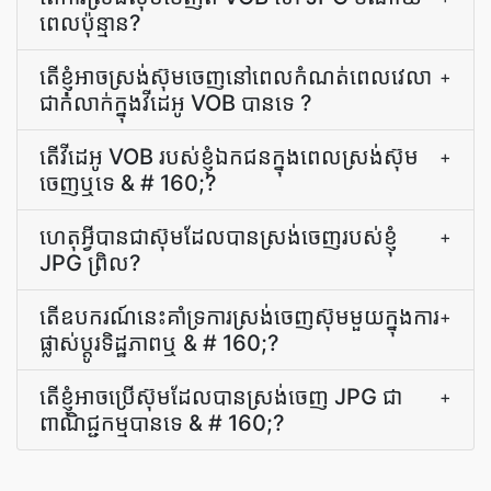
ពេល​ប៉ុន្មាន​?
តើ​ខ្ញុំ​អាច​ស្រង់​ស៊ុម​ចេញ​នៅ​ពេល​កំណត់​ពេលវេលា​
+
ជាក់លាក់​ក្នុង​វីដេអូ VOB បាន​ទេ ?
តើ​វីដេអូ VOB របស់​ខ្ញុំ​ឯកជន​ក្នុង​ពេល​ស្រង់​ស៊ុម​
+
ចេញ​ឬ​ទេ & # 160;?
ហេតុ​អ្វី​បាន​ជា​ស៊ុម​ដែល​បាន​ស្រង់​ចេញ​របស់​ខ្ញុំ
+
JPG ព្រិល​?
តើ​ឧបករណ៍​នេះ​គាំទ្រ​ការ​ស្រង់​ចេញ​ស៊ុម​មួយ​ក្នុង​ការ​
+
ផ្លាស់ប្ដូរ​ទិដ្ឋភាព​ឬ & # 160;?
តើ​ខ្ញុំ​អាច​ប្រើ​ស៊ុម​ដែល​បាន​ស្រង់ចេញ JPG ជា​
+
ពាណិជ្ជកម្ម​បាន​ទេ & # 160;?