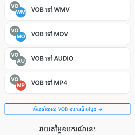
VO
VOB ទៅ WMV
WM
VO
VOB ទៅ MOV
MO
VO
VOB ទៅ AUDIO
AU
VO
VOB ទៅ MP4
MP
មើលទាំងអស់ VOB ឧបករណ៍បម្លែង →
វាយតម្លៃឧបករណ៍នេះ