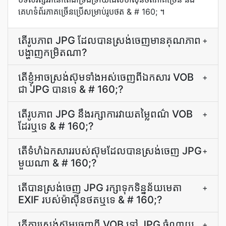
គេហទំព័រ​ភាគច្រើន​ប្រើ​សម្រាប់​រូបថត & # 160; ។
តើ​រូបភាព JPG ដែល​បាន​ស្រង់​ចេញ​មាន​គុណភាព​
+
បង្ហាញ​កម្រិត​ណា​?
តើ​ខ្ញុំ​អាច​ស្រង់​ស៊ុម​ទាំងអស់​ចេញ​ពី​ឯកសារ VOB
+
ជា JPG បាន​ទេ & # 160;?
តើ​រូបភាព JPG នឹង​រក្សា​ការ​វាយតម្លៃ​ពណ៌ VOB
+
ដែរឬទេ & # 160;?
តើ​ទំហំ​ឯកសារ​របស់​ស៊ុម​ដែល​បាន​ស្រង់ចេញ JPG
+
មួយ​ណា & # 160;?
តើ​បាន​ស្រង់​ចេញ JPG រក្សា​ទុក​ទិន្នន័យ​មេតា
+
EXIF របស់​ម៉ាស៊ីន​ថត​ឬ​ទេ & # 160;?
តើ​ការ​ស្រង់​ស៊ុម​ចេញ​ពី VOB ទៅ JPG ចំណាយ​
+