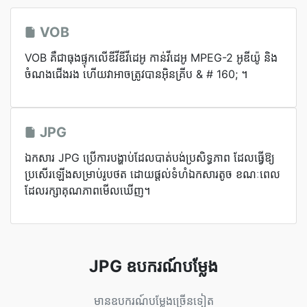
VOB
VOB គឺ​ជា​ធុង​ផ្ទុក​លើ​ឌីវីឌី​វីដេអូ កាន់​វីដេអូ MPEG-2 អូឌីយ៉ូ និង​
ចំណង​ជើង​រង ហើយ​វា​អាច​ត្រូវ​បាន​អ៊ិនគ្រីប & # 160; ។
JPG
ឯកសារ JPG ប្រើការបង្ហាប់ដែលបាត់បង់ប្រសិទ្ធភាព ដែលធ្វើឱ្យ
ប្រសើរឡើងសម្រាប់រូបថត ដោយផ្តល់ទំហំឯកសារតូច ខណៈពេល
ដែលរក្សាគុណភាពមើលឃើញ។
JPG ឧបករណ៍បម្លែង
មានឧបករណ៍បម្លែងច្រើនទៀត