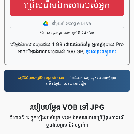
ជ្រើសរើសឯកសាររបស់អ្នក
នាំចូល​ពី Google Drive
*ឯកសារត្រូវបានលុបបន្ទាប់ពី 24 ម៉ោង
បម្លែងឯកសាររហូតដល់ 1 GB ដោយឥតគិតថ្លៃ អ្នកប្រើប្រាស់ Pro
អាចបម្លែងឯកសាររហូតដល់ 100 GB;
ចុះឈ្មោះឥឡូវនេះ
កម្មវិធី​ជំនួយ​កម្មវិធី​គ្រប់គ្រង​ឯកសារ
— ទិញដែនរបស់អ្នកក្នុងរយៈពេលប៉ុន្មាន
នាទី។ ស្វែងរកចុះឈ្មោះចាប់ផ្តើម។
របៀបបម្លែង VOB ទៅ JPG
ជំហានទី 1: ផ្ទុកឡើងរបស់អ្នក VOB ឯកសារដោយប្រើប៊ូតុងខាងលើ
ឬដោយអូស និងទម្លាក់។