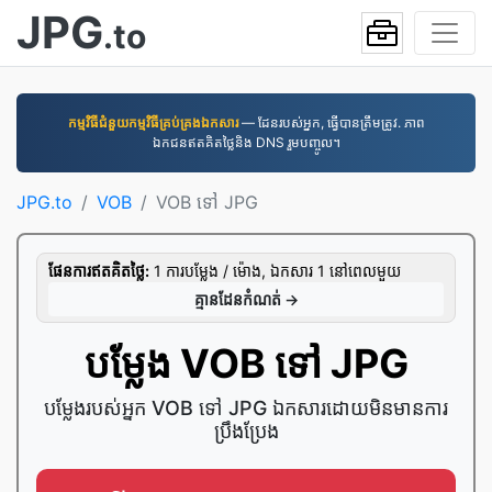
JPG
.to
កម្មវិធី​ជំនួយ​កម្មវិធី​គ្រប់គ្រង​ឯកសារ
— ដែនរបស់អ្នក, ធ្វើបានត្រឹមត្រូវ. ភាព
ឯកជនឥតគិតថ្លៃនិង DNS រួមបញ្ចូល។
JPG.to
VOB
VOB ទៅ JPG
ផែនការ​ឥត​គិត​ថ្លៃ:
1 ការ​បម្លែង / ម៉ោង, ឯកសារ 1 នៅ​ពេល​មួយ
គ្មាន​ដែន​កំណត់ →
បម្លែង VOB ទៅ JPG
បម្លែងរបស់អ្នក VOB ទៅ JPG ឯកសារដោយមិនមានការ
ប្រឹងប្រែង