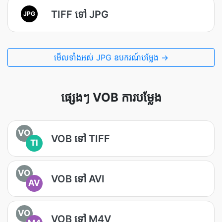
TIFF ទៅ JPG
JPG
មើលទាំងអស់ JPG ឧបករណ៍បម្លែង →
ផ្សេងៗ VOB ការបម្លែង
VO
VOB ទៅ TIFF
TI
VO
VOB ទៅ AVI
AV
VO
VOB ទៅ M4V