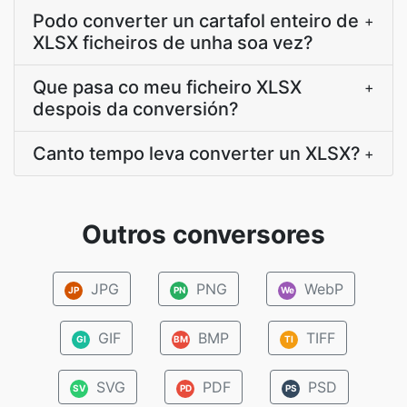
Podo converter un cartafol enteiro de
+
XLSX ficheiros de unha soa vez?
Que pasa co meu ficheiro XLSX
+
despois da conversión?
Canto tempo leva converter un XLSX?
+
Outros conversores
JPG
PNG
WebP
JP
PN
We
GIF
BMP
TIFF
GI
BM
TI
SVG
PDF
PSD
SV
PD
PS