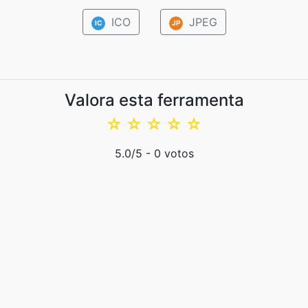
ICO
JPEG
IC
JP
Valora esta ferramenta
☆
☆
☆
☆
☆
5.0
/5 -
0
votos