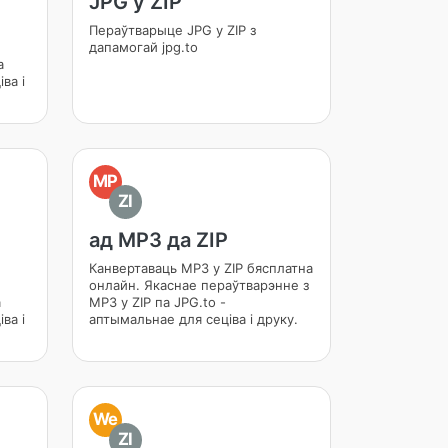
JPG у ZIP
Пераўтварыце JPG у ZIP з
дапамогай jpg.to
а
ва і
MP
ZI
ад MP3 да ZIP
Канвертаваць MP3 у ZIP бясплатна
онлайн. Якаснае пераўтварэнне з
а
MP3 у ZIP па JPG.to -
ва і
аптымальнае для сеціва і друку.
We
ZI