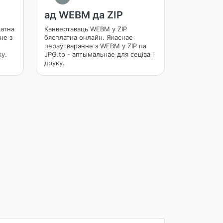
ад WEBM да ZIP
латна
Канвертаваць WEBM у ZIP
не з
бясплатна онлайн. Якаснае
пераўтварэнне з WEBM у ZIP па
ку.
JPG.to - аптымальнае для сеціва і
друку.