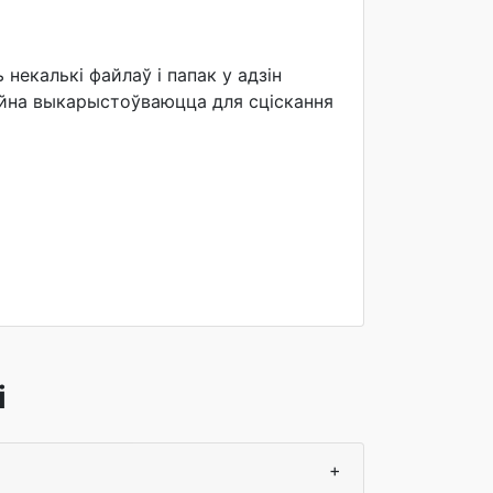
некалькі файлаў і папак у адзін
айна выкарыстоўваюцца для сціскання
і
+