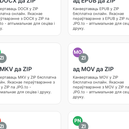
 DOCX да ZIP
ад EPUB да ZIP
ертаваць DOCX у ZIP
Канвертаваць EPUB у ZIP
латна онлайн. Якаснае
бясплатна онлайн. Якаснае
ўтварэнне з DOCX у ZIP па
пераўтварэнне з EPUB у ZIP п
to - аптымальнае для сеціва і
JPG.to - аптымальнае для сеці
у.
друку.
MO
ZI
ZI
 MKV да ZIP
ад MOV да ZIP
ертаваць MKV у ZIP бясплатна
Канвертаваць MOV у ZIP
йн. Якаснае пераўтварэнне з
бясплатна онлайн. Якаснае
у ZIP па JPG.to -
пераўтварэнне з MOV у ZIP п
мальнае для сеціва і друку.
JPG.to - аптымальнае для сеці
друку.
PN
ZI
ZI