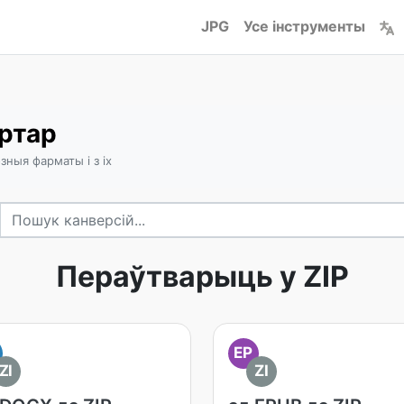
JPG
Усе інструменты
ертар
зныя фарматы і з іх
Пераўтварыць у ZIP
EP
ZI
ZI