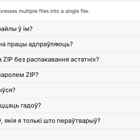
esses multiple files into a single file.
файлы ў ім?
е на працы адпраўляюць?
з ZIP без распакавання астатніх?
паролем ZIP?
ыўся?
ыццаць гадоў?
ў, якія я толькі што пераўтварыў?