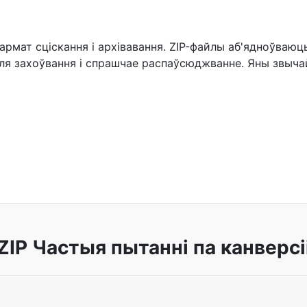
мат сціскання і архівавання. ZIP-файлы аб'ядноўваюць 
ля захоўвання і спрашчае распаўсюджванне. Яны звыч
ZIP Частыя пытанні па канверсі