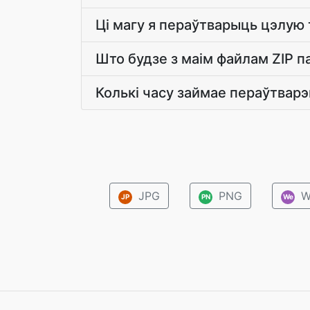
Ці магу я пераўтварыць цэлую т
Што будзе з маім файлам ZIP п
Колькі часу займае пераўтварэ
JPG
PNG
W
JP
PN
We