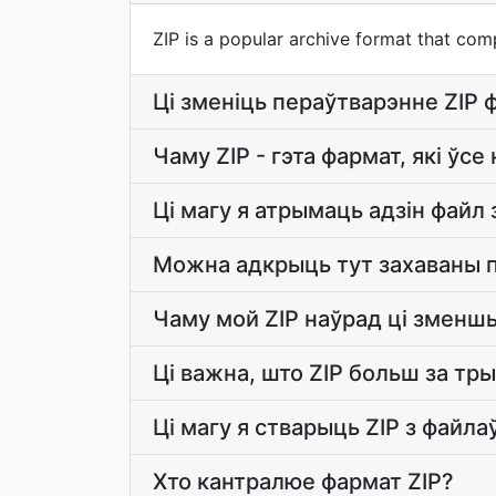
ZIP is a popular archive format that compr
Ці зменіць пераўтварэнне ZIP 
Чаму ZIP - гэта фармат, які ўс
Ці магу я атрымаць адзін файл 
Можна адкрыць тут захаваны 
Чаму мой ZIP наўрад ці зменш
Ці важна, што ZIP больш за тр
Ці магу я стварыць ZIP з файла
Хто кантралюе фармат ZIP?