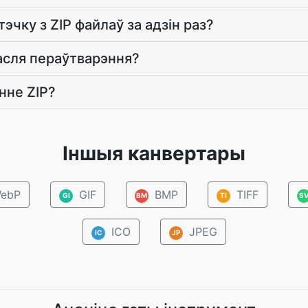
эчку з ZIP файлаў за адзін раз?
асля пераўтварэння?
нне ZIP?
Іншыя канвертары
ebP
GIF
BMP
TIFF
GI
BM
TI
S
ICO
JPEG
IC
JP