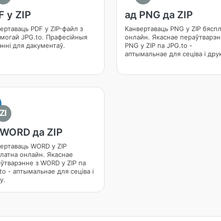
F у ZIP
ад PNG да ZIP
ертаваць PDF у ZIP-файл з
Канвертаваць PNG у ZIP бясп
могай JPG.to. Прафесійныя
онлайн. Якаснае пераўтварэн
нні для дакументаў.
PNG у ZIP па JPG.to -
аптымальнае для сеціва і дру
ZI
 WORD да ZIP
ертаваць WORD у ZIP
латна онлайн. Якаснае
ўтварэнне з WORD у ZIP па
to - аптымальнае для сеціва і
у.