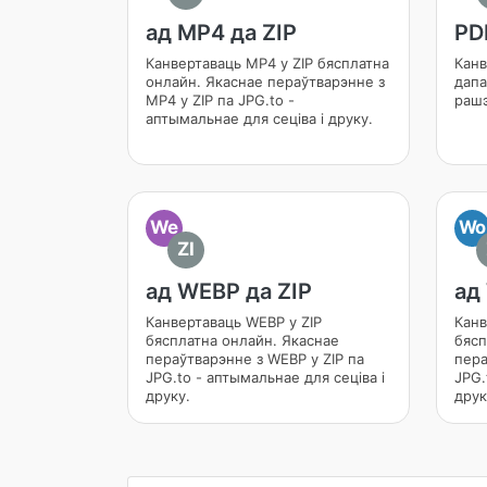
ад MP4 да ZIP
PD
Канвертаваць MP4 у ZIP бясплатна
Канв
онлайн. Якаснае пераўтварэнне з
дапа
MP4 у ZIP па JPG.to -
рашэ
аптымальнае для сеціва і друку.
We
Wo
ZI
ад WEBP да ZIP
ад
Канвертаваць WEBP у ZIP
Канв
бясплатна онлайн. Якаснае
бясп
пераўтварэнне з WEBP у ZIP па
пера
JPG.to - аптымальнае для сеціва і
JPG.
друку.
друк