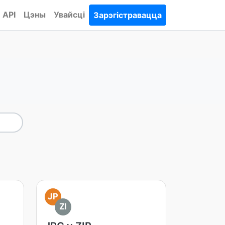
API
Цэны
Увайсці
Зарэгістравацца
JP
ZI