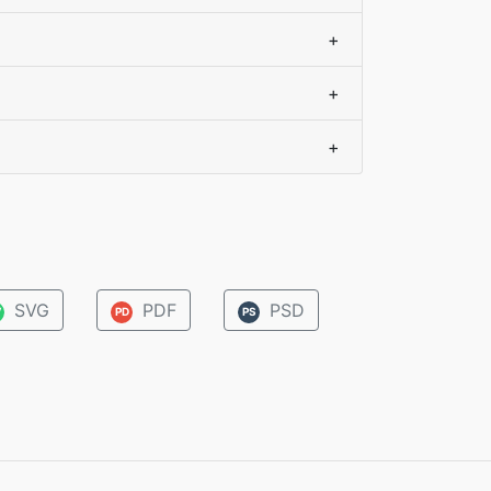
+
+
+
SVG
PDF
PSD
V
PD
PS