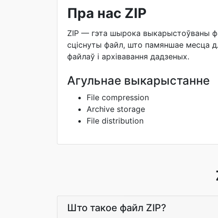
Пра нас ZIP
ZIP — гэта шырока выкарыстоўваны фар
сціснуты файл, што памяншае месца д
файлаў і архівавання дадзеных.
Агульнае выкарыстанне
File compression
Archive storage
File distribution
Што такое файл ZIP?