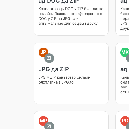
ад DOC да ZIP
ад
Канвертаваць DOC у ZIP бясплатна
Канв
онлайн. Якаснае пераўтварэнне з
бясп
DOC у ZIP па JPG.to -
пера
аптымальнае для сеціва і друку.
JPG.
друк
JP
MK
ZI
JPG да ZIP
ад
JPG ў ZIP-канвэртар онлайн
Канв
бясплатна з JPG.to
онла
MKV 
апты
MP
PD
ZI