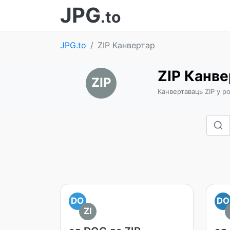
JPG
.to
JPG.to
ZIP Канвертар
ZIP Канв
ZIP
Канвертаваць ZIP у ро
DO
DO
ZI