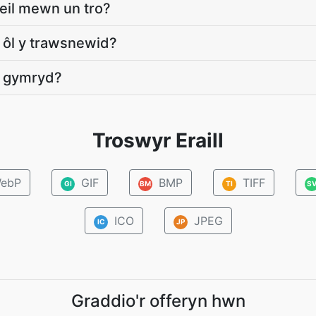
ffeil mewn un tro?
r ôl y trawsnewid?
ei gymryd?
Troswyr Eraill
ebP
GIF
BMP
TIFF
GI
BM
TI
S
ICO
JPEG
IC
JP
Graddio'r offeryn hwn