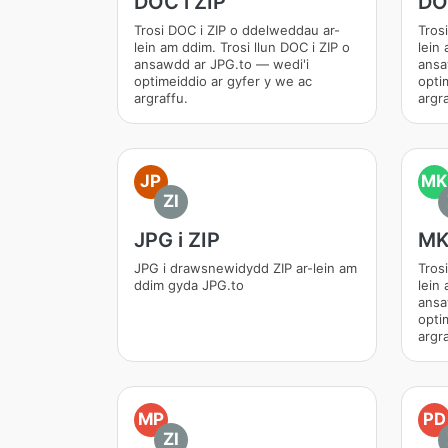
DOC i ZIP
DO
Trosi DOC i ZIP o ddelweddau ar-
Tros
lein am ddim. Trosi llun DOC i ZIP o
lein 
ansawdd ar JPG.to — wedi'i
ansa
optimeiddio ar gyfer y we ac
opti
argraffu.
argra
JP
MK
ZI
JPG i ZIP
MK
JPG i drawsnewidydd ZIP ar-lein am
Tros
ddim gyda JPG.to
lein 
ansa
opti
argra
MP
PD
ZI