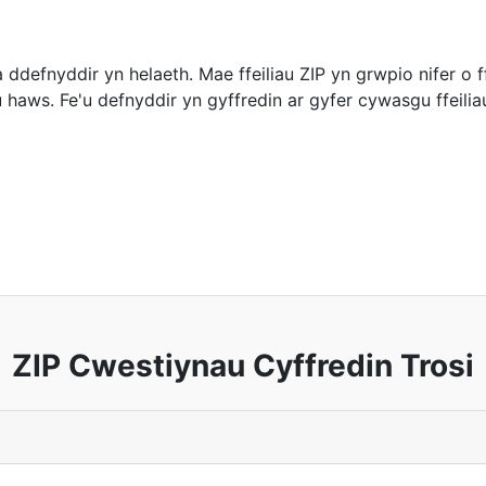
defnyddir yn helaeth. Mae ffeiliau ZIP yn grwpio nifer o ffe
 haws. Fe'u defnyddir yn gyffredin ar gyfer cywasgu ffeilia
ZIP Cwestiynau Cyffredin Trosi