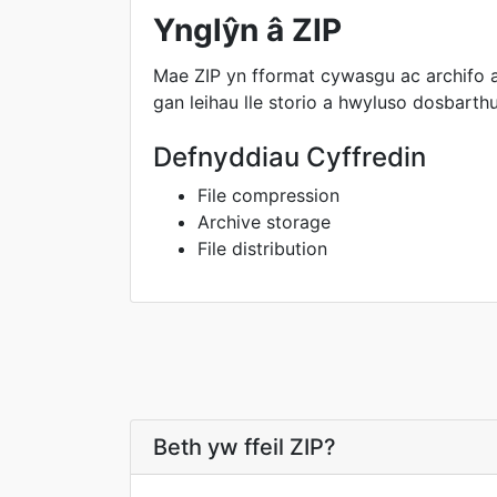
Ynglŷn â ZIP
Mae ZIP yn fformat cywasgu ac archifo a d
gan leihau lle storio a hwyluso dosbarthu
Defnyddiau Cyffredin
File compression
Archive storage
File distribution
Beth yw ffeil ZIP?