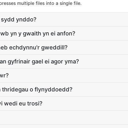
esses multiple files into a single file.
au sydd ynddo?
wb yn y gwaith yn ei anfon?
P heb echdynnu'r gweddill?
an gyfrinair gael ei agor yma?
awr?
a thridegau o flynyddoedd?
wi wedi eu trosi?