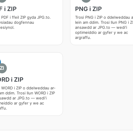
 i ZIP
PNG i ZIP
 PDF i ffeil ZIP gyda JPG.to.
Trosi PNG i ZIP o ddelweddau a
ysiadau dogfennau
lein am ddim. Trosi llun PNG i Z
esiynol.
ansawdd ar JPG.to — wedi'i
optimeiddio ar gyfer y we ac
argraffu.
ZI
RD i ZIP
i WORD i ZIP o ddelweddau ar-
 am ddim. Trosi llun WORD i ZIP
sawdd ar JPG.to — wedi'i
meiddio ar gyfer y we ac
ffu.