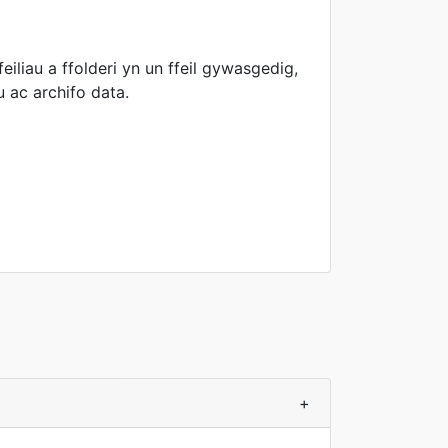
iliau a ffolderi yn un ffeil gywasgedig,
u ac archifo data.
+