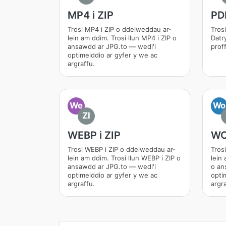
MP4 i ZIP
PDF
Trosi MP4 i ZIP o ddelweddau ar-
Trosi
lein am ddim. Trosi llun MP4 i ZIP o
Datr
ansawdd ar JPG.to — wedi'i
proff
optimeiddio ar gyfer y we ac
argraffu.
We
Wo
ZI
WEBP i ZIP
WO
Trosi WEBP i ZIP o ddelweddau ar-
Tros
lein am ddim. Trosi llun WEBP i ZIP o
lein
ansawdd ar JPG.to — wedi'i
o an
optimeiddio ar gyfer y we ac
opti
argraffu.
argra