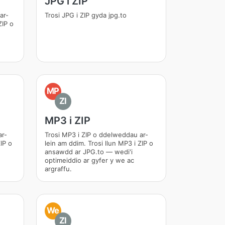
JPG i ZIP
ar-
Trosi JPG i ZIP gyda jpg.to
ZIP o
MP
ZI
MP3 i ZIP
ar-
Trosi MP3 i ZIP o ddelweddau ar-
IP o
lein am ddim. Trosi llun MP3 i ZIP o
ansawdd ar JPG.to — wedi'i
optimeiddio ar gyfer y we ac
argraffu.
We
ZI