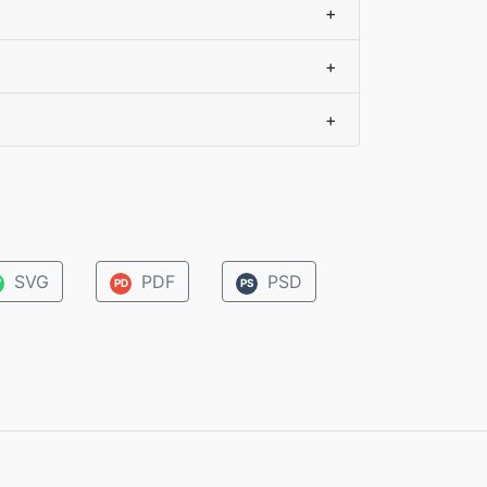
+
+
+
SVG
PDF
PSD
V
PD
PS