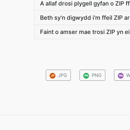
A allaf drosi plygell gyfan o ZIP 
Beth sy'n digwydd i'm ffeil ZIP a
Faint o amser mae trosi ZIP yn 
JPG
PNG
W
JP
PN
We