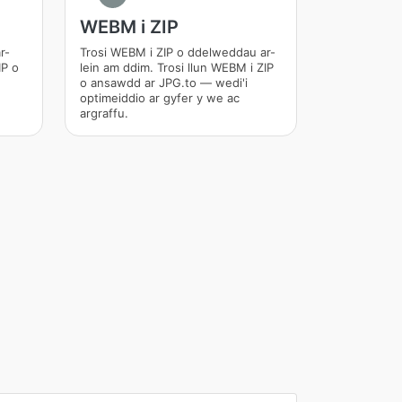
WEBM i ZIP
r-
Trosi WEBM i ZIP o ddelweddau ar-
IP o
lein am ddim. Trosi llun WEBM i ZIP
o ansawdd ar JPG.to — wedi'i
optimeiddio ar gyfer y we ac
argraffu.