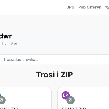
JPG
Pob Offeryn
adwr
ol fformatau
Trosi i ZIP
EP
ZI
ZI