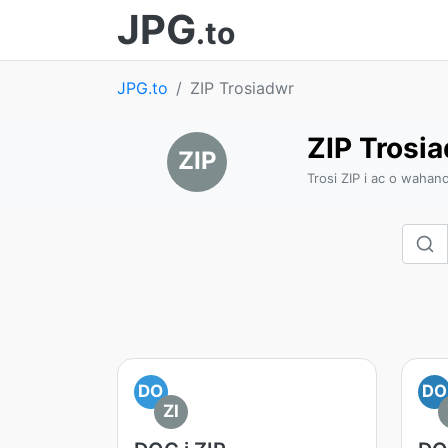
JPG
.to
JPG.to
ZIP Trosiadwr
ZIP Trosi
ZIP
Trosi ZIP i ac o wahan
DO
DO
ZI