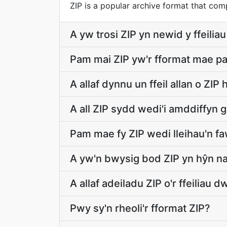
ZIP is a popular archive format that compr
A yw trosi ZIP yn newid y ffeili
Pam mai ZIP yw'r fformat mae pa
A allaf dynnu un ffeil allan o ZI
A all ZIP sydd wedi'i amddiffyn g
Pam mae fy ZIP wedi lleihau'n f
A yw'n bwysig bod ZIP yn hŷn n
A allaf adeiladu ZIP o'r ffeiliau d
Pwy sy'n rheoli'r fformat ZIP?