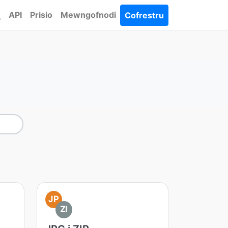
API
Prisio
Mewngofnodi
Cofrestru
JP
ZI