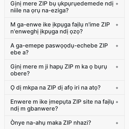
Gịnị mere ZIP bụ ụkpụrụedemede ndị
+
niile na ọrụ na-eziga?
M ga-enwe ike ịkpụga faịlụ n'ime ZIP
+
n'enweghị ịkpụga ndị ọzọ?
A ga-emepe paswọọdụ-echebe ZIP
+
ebe a?
Gịnị mere m ji hapụ ZIP m ka ọ bụrụ
+
obere?
Ọ dị mkpa na ZIP dị afọ iri na atọ?
+
Enwere m ike ịmepụta ZIP site na faịlụ
+
ndị m gbanwere?
Ònye na-ahụ maka ZIP nhazi?
+