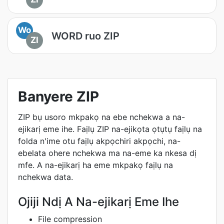
Wo
WORD ruo ZIP
ZI
Banyere ZIP
ZIP bụ usoro mkpakọ na ebe nchekwa a na-
ejikarị eme ihe. Faịlụ ZIP na-ejikọta ọtụtụ faịlụ na
folda n'ime otu faịlụ akpọchiri akpọchi, na-
ebelata ohere nchekwa ma na-eme ka nkesa dị
mfe. A na-ejikarị ha eme mkpakọ faịlụ na
nchekwa data.
Ojiji Ndị A Na-ejikarị Eme Ihe
File compression