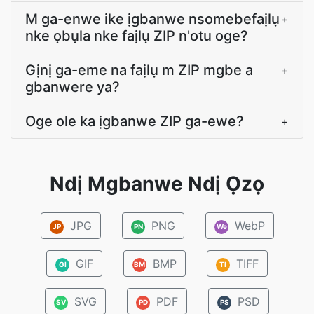
M ga-enwe ike ịgbanwe nsomebefaịlụ
+
nke ọbụla nke faịlụ ZIP n'otu oge?
Gịnị ga-eme na faịlụ m ZIP mgbe a
+
gbanwere ya?
Oge ole ka ịgbanwe ZIP ga-ewe?
+
Ndị Mgbanwe Ndị Ọzọ
JPG
PNG
WebP
JP
PN
We
GIF
BMP
TIFF
GI
BM
TI
SVG
PDF
PSD
SV
PD
PS