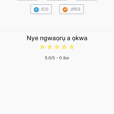
ICO
JPEG
IC
JP
Nye ngwaọrụ a ọkwa
☆
☆
☆
☆
☆
5.0
/5 -
0
ibo