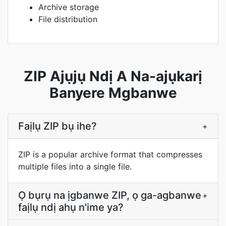
Archive storage
File distribution
ZIP Ajụjụ Ndị A Na-ajụkarị
Banyere Mgbanwe
Faịlụ ZIP bụ ihe?
+
ZIP is a popular archive format that compresses
multiple files into a single file.
Ọ bụrụ na ịgbanwe ZIP, ọ ga-agbanwe
+
faịlụ ndị ahụ n'ime ya?