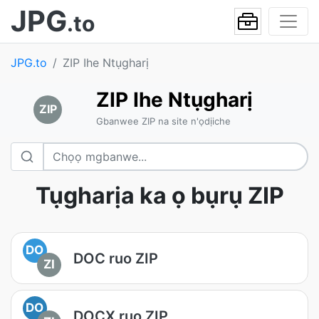
JPG
.to
JPG.to
ZIP Ihe Ntụgharị
ZIP Ihe Ntụgharị
ZIP
Gbanwee ZIP na site n'ọdịiche
Tụgharịa ka ọ bụrụ ZIP
DO
DOC ruo ZIP
ZI
DO
DOCX ruo ZIP