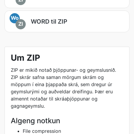
Wo
WORD til ZIP
ZI
Um ZIP
ZIP er mikið notað þjöppunar- og geymslusnið.
ZIP skrár safna saman mörgum skrám og
möppum í eina þjappaða skrá, sem dregur úr
geymslurými og auðveldar dreifingu. Þær eru
almennt notaðar til skráaþjöppunar og
gagnageymslu.
Algeng notkun
File compression