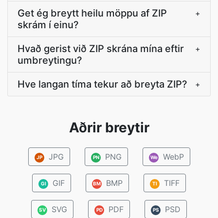
Get ég breytt heilu möppu af ZIP
+
skrám í einu?
Hvað gerist við ZIP skrána mína eftir
+
umbreytingu?
Hve langan tíma tekur að breyta ZIP?
+
Aðrir breytir
JPG
PNG
WebP
JP
PN
We
GIF
BMP
TIFF
GI
BM
TI
SVG
PDF
PSD
SV
PD
PS