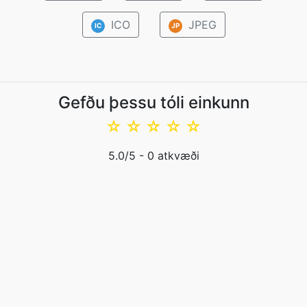
ICO
JPEG
IC
JP
Gefðu þessu tóli einkunn
☆
☆
☆
☆
☆
5.0
/5 -
0
atkvæði