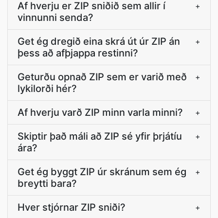
Af hverju er ZIP sniðið sem allir í
+
vinnunni senda?
Get ég dregið eina skrá út úr ZIP án
+
þess að afþjappa restinni?
Geturðu opnað ZIP sem er varið með
+
lykilorði hér?
Af hverju varð ZIP minn varla minni?
+
Skiptir það máli að ZIP sé yfir þrjátíu
+
ára?
Get ég byggt ZIP úr skránum sem ég
+
breytti bara?
Hver stjórnar ZIP sniði?
+