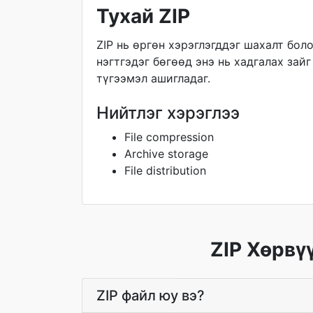
Тухай ZIP
ZIP нь өргөн хэрэглэгддэг шахалт бол
нэгтгэдэг бөгөөд энэ нь хадгалах зай
түгээмэл ашигладаг.
Нийтлэг хэрэглээ
File compression
Archive storage
File distribution
ZIP Хөрвү
ZIP файл юу вэ?