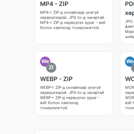
MP4 - ZIP
PD
хө
MP4-г ZIP-д онлайнаар үнэгүй
хөрвүүлээрэй. JPG.to-д чанартай
JPG.
MP4-г ZIP-д хөрвүүлэх зураг - вэб
файл
болон хэвлэхэд тохиромжтой.
Мэр
шийд
We
Wo
ZI
WEBP - ZIP
WO
WEBP-г ZIP-д онлайнаар үнэгүй
WORD
хөрвүүлээрэй. JPG.to-д чанартай
хөрв
WEBP-г ZIP-д хөрвүүлэх зураг -
WORD
вэб болон хэвлэхэд
вэб 
тохиромжтой.
тох