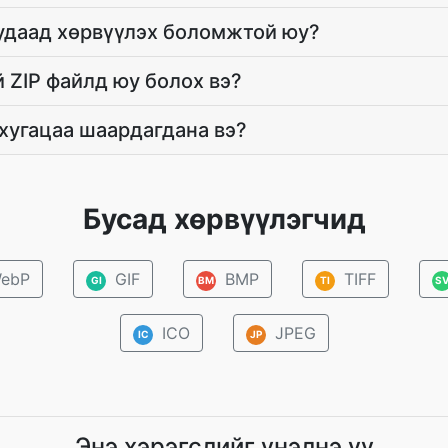
 удаад хөрвүүлэх боломжтой юу?
 ZIP файлд юу болох вэ?
 хугацаа шаардагдана вэ?
Бусад хөрвүүлэгчид
ebP
GIF
BMP
TIFF
GI
BM
TI
S
ICO
JPEG
IC
JP
Энэ хэрэгслийг үнэлнэ үү