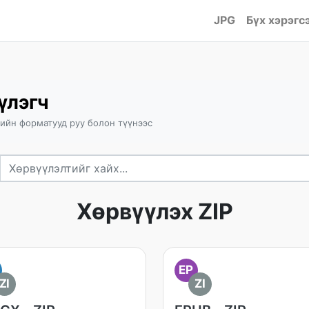
JPG
Бүх хэрэгс
үлэгч
рийн форматууд руу болон түүнээс
Хөрвүүлэх ZIP
EP
ZI
ZI