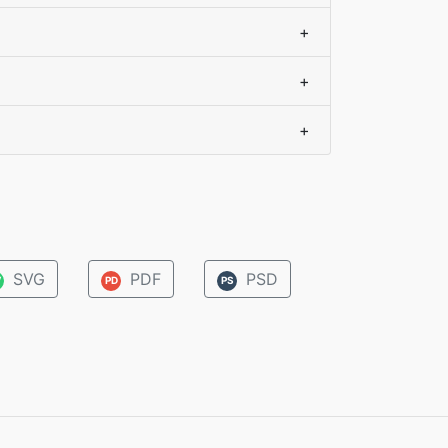
+
+
+
SVG
PDF
PSD
V
PD
PS