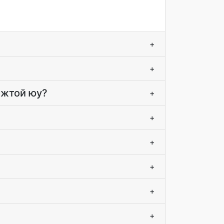
+
+
мжтой юу?
+
+
+
+
+
+