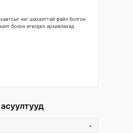
 хавтсыг нэг шахалттай файл болгон
ахалт болон өгөгдөл архивлахад
 асуултууд
+