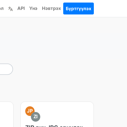
эл
API
Үнэ
Нэвтрэх
Бүртгүүлэх
JP
ZI