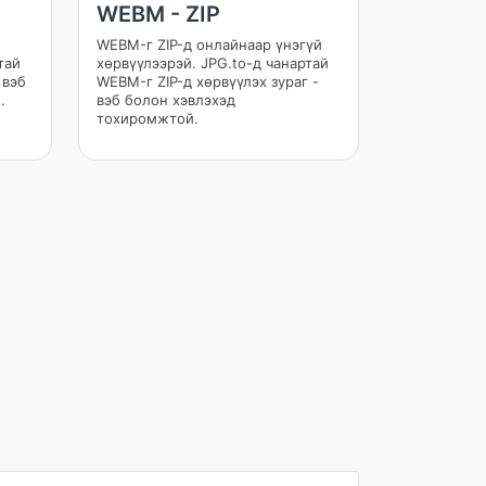
WEBM - ZIP
й
WEBM-г ZIP-д онлайнаар үнэгүй
тай
хөрвүүлээрэй. JPG.to-д чанартай
 вэб
WEBM-г ZIP-д хөрвүүлэх зураг -
.
вэб болон хэвлэхэд
тохиромжтой.