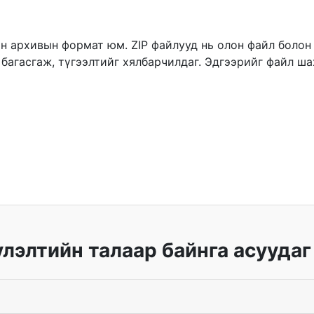
он архивын формат юм. ZIP файлууд нь олон файл болон
г багасгаж, түгээлтийг хялбарчилдаг. Эдгээрийг файл ш
үлэлтийн талаар байнга асуудаг