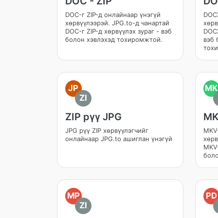
DOC - ZIP
DO
DOC-г ZIP-д онлайнаар үнэгүй
DOCX
хөрвүүлээрэй. JPG.to-д чанартай
хөрв
DOC-г ZIP-д хөрвүүлэх зураг - вэб
DOCX
болон хэвлэхэд тохиромжтой.
вэб 
тох
JP
MK
ZI
ZIP рүү JPG
MK
JPG рүү ZIP хөрвүүлэгчийг
MKV-
онлайнаар JPG.to ашиглан үнэгүй
хөрв
MKV-
боло
MP
PD
ZI