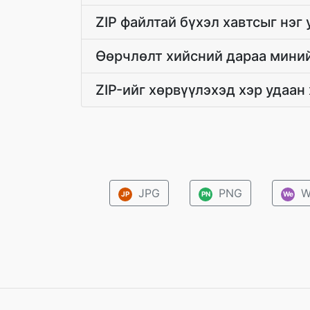
ZIP файлтай бүхэл хавтсыг нэг
Өөрчлөлт хийсний дараа миний
ZIP-ийг хөрвүүлэхэд хэр удаан
JPG
PNG
W
JP
PN
We