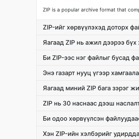
ZIP is a popular archive format that compr
ZIP-ийг хөрвүүлэхэд доторх фа
Яагаад ZIP нь ажил дээрээ бүх
Би ZIP-ээс нэг файлыг бусад ф
Энэ газарт нууц үгээр хамгаал
Яагаад миний ZIP бага зэрэг ж
ZIP нь 30 наснаас дээш наслалт
Би одоо хөрвүүлсэн файлуудаас
Хэн ZIP-ийн хэлбэрийг удирдда