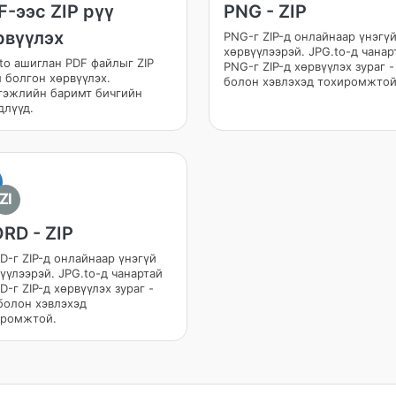
F-ээс ZIP рүү
PNG - ZIP
рвүүлэх
PNG-г ZIP-д онлайнаар үнэгү
хөрвүүлээрэй. JPG.to-д чанар
to ашиглан PDF файлыг ZIP
PNG-г ZIP-д хөрвүүлэх зураг -
 болгон хөрвүүлэх.
болон хэвлэхэд тохиромжтой
гэжлийн баримт бичгийн
лүүд.
ZI
RD - ZIP
-г ZIP-д онлайнаар үнэгүй
үүлээрэй. JPG.to-д чанартай
-г ZIP-д хөрвүүлэх зураг -
болон хэвлэхэд
иромжтой.