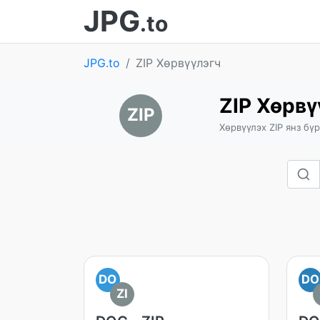
JPG
.to
JPG.to
ZIP Хөрвүүлэгч
ZIP Хөрвү
ZIP
Хөрвүүлэх ZIP янз бү
DO
DO
ZI