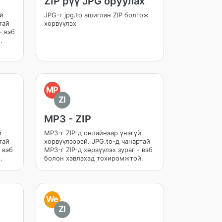
ZIP рүү JPG оруулах
үй
JPG-г jpg.to ашиглан ZIP болгож
тай
хөрвүүлэх
- вэб
.
MP
ZI
MP3 - ZIP
й
MP3-г ZIP-д онлайнаар үнэгүй
тай
хөрвүүлээрэй. JPG.to-д чанартай
 вэб
MP3-г ZIP-д хөрвүүлэх зураг - вэб
.
болон хэвлэхэд тохиромжтой.
We
ZI