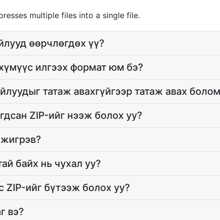
esses multiple files into a single file.
йлууд өөрчлөгдөх үү?
 хүмүүс илгээх формат юм бэ?
айлуудыг татаж авахгүйгээр татаж авах боло
агдсан ZIP-ийг нээж болох уу?
ижигрэв?
ай байх нь чухал уу?
 ZIP-ийг бүтээж болох уу?
г вэ?