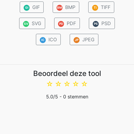
GIF
BMP
TIFF
GI
BM
TI
SVG
PDF
PSD
SV
PD
PS
ICO
JPEG
IC
JP
Beoordeel deze tool
☆
☆
☆
☆
☆
5.0
/5 -
0
stemmen