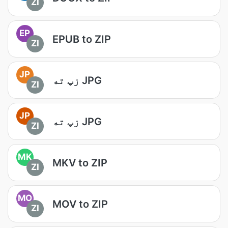
ZI
EP
EPUB to ZIP
ZI
JP
زپ ته JPG
ZI
JP
زپ ته JPG
ZI
MK
MKV to ZIP
ZI
MO
MOV to ZIP
ZI