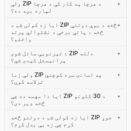
ولې ZIP د هرچا په کار کې د هرچا
+
لپاره بڼه ده؟
ایا زه کولی شم د ZIP څخه د یوې دوتنې
+
څخه د پاتې برخې د نشتوالي پرته
واخلم؟
د تېرنويې ساتل شوی ZIP دلته
+
پرانيستل کېدی شي؟
ولې زما ZIP په اسانۍ سره کوچني
+
ترلاسه کوي؟
ایا دا مهمه ده چې ZIP د 30 کلونو
+
څخه ډیر دی؟
ایا زه کولی شم د دوتنو څخه ZIP جوړ
+
کړم چې زه یې بدل کړم؟