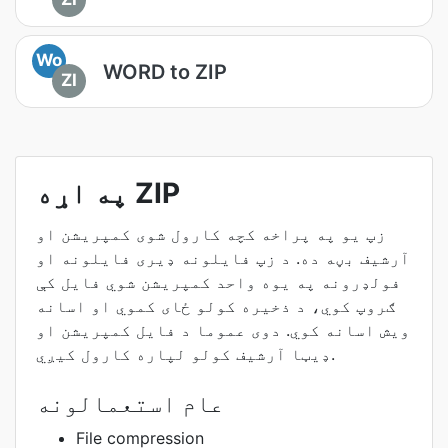
Wo
WORD to ZIP
ZI
په اړه ZIP
زپ یو په پراخه کچه کارول شوی کمپریشن او
آرشیف بڼه ده. د زپ فایلونه ډیری فایلونه او
فولډرونه په یوه واحد کمپریشن شوي فایل کې
ګروپ کوي، د ذخیره کولو ځای کموي او اسانه
ویش اسانه کوي. دوی عموما د فایل کمپریشن او
ډیټا آرشیف کولو لپاره کارول کیږي.
عام استعمالونه
File compression