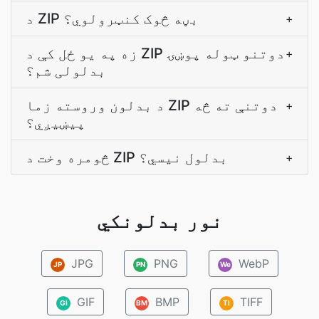
د ZIP بڼه څوک کنټرولوي؟
+
زه په يو ځل کې د ZIP دوتنو ټوله پوښۍ
+
بدلولی شم؟
د بدلون وروسته زما ZIP دوتنې ته څه
+
پیښیږي؟
څومره وخت د ZIP بدلول نیسي؟
+
نور بدلونکي
JPG
PNG
WebP
JP
PN
We
GIF
BMP
TIFF
GI
BM
TI