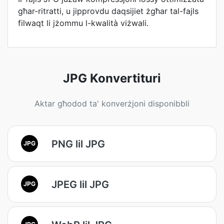
għar-ritratti, u jipprovdu daqsijiet żgħar tal-fajls
filwaqt li jżommu l-kwalità viżwali.
JPG Konvertituri
Aktar għodod ta' konverżjoni disponibbli
PNG lil JPG
JPG
JPEG lil JPG
JPG
JPG