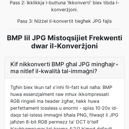
Pass 2: Ikklikkja l-buttuna 'Ikkonverti' biex tibda l-
konverżjoni.
Pass 3: Niżżel il-konvertit tiegħek JPG fajls
BMP lil JPG Mistoqsijiet Frekwenti
dwar il-Konverżjoni
Kif nikkonverti BMP għal JPG mingħajr
+
ma nitlef il-kwalità tal-immaġni?
Tgħin biex tkun taf x'inhi fil-fatt kull naħa: BMP
huwa essenzjalment raw mhux ikkompressati
RGB ringieli ma header żgħar, hekk huwa
perfettament lossless u enormi - spiss 10-20x id-
daqs tal-istess immaġni bħala PNG, filwaqt li JPG
jaħżen 8-bit RGB permezz ta' DCT b'telf
b'subkampjunar tal-kroma 4:2:0 b'mod default,