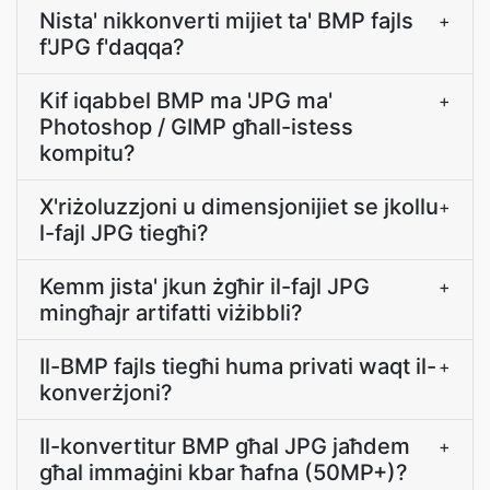
Nista' nikkonverti mijiet ta' BMP fajls
+
f'JPG f'daqqa?
Kif iqabbel BMP ma 'JPG ma'
+
Photoshop / GIMP għall-istess
kompitu?
X'riżoluzzjoni u dimensjonijiet se jkollu
+
l-fajl JPG tiegħi?
Kemm jista' jkun żgħir il-fajl JPG
+
mingħajr artifatti viżibbli?
Il-BMP fajls tiegħi huma privati waqt il-
+
konverżjoni?
Il-konvertitur BMP għal JPG jaħdem
+
għal immaġini kbar ħafna (50MP+)?