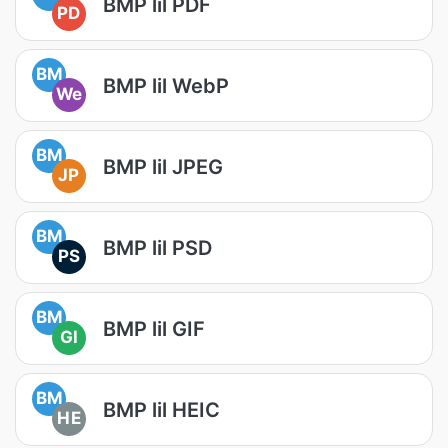
BMP lil PDF
PD
BM
BMP lil WebP
We
BM
BMP lil JPEG
JP
BM
BMP lil PSD
PS
BM
BMP lil GIF
GI
BM
BMP lil HEIC
HE