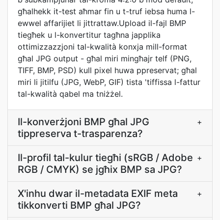
għalhekk it-test aħmar fin u t-truf iebsa huma l-
ewwel affarijiet li jittrattaw.Upload il-fajl BMP
tiegħek u l-konvertitur tagħna japplika
ottimizzazzjoni tal-kwalità konxja mill-format
għal JPG output - għal miri mingħajr telf (PNG,
TIFF, BMP, PSD) kull pixel huwa ppreservat; għal
miri li jitilfu (JPG, WebP, GIF) tista 'tiffissa l-fattur
tal-kwalità qabel ma tniżżel.
Il-konverżjoni BMP għal JPG
+
tippreserva t-trasparenza?
Il-profil tal-kulur tiegħi (sRGB / Adobe
+
RGB / CMYK) se jgħix BMP sa JPG?
X'inhu dwar il-metadata EXIF meta
+
tikkonverti BMP għal JPG?