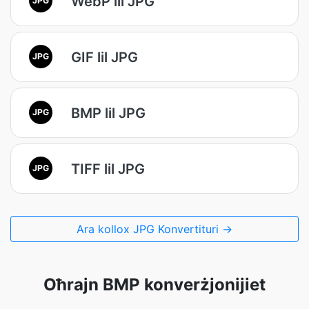
WebP lil JPG
GIF lil JPG
JPG
BMP lil JPG
JPG
TIFF lil JPG
JPG
Ara kollox JPG Konvertituri →
Oħrajn BMP konverżjonijiet