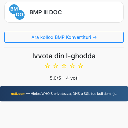
BM
BMP lil DOC
DO
Ara kollox BMP Konvertituri →
Ivvota din l-għodda
☆
☆
☆
☆
☆
5.0
/5 -
4
voti
ns6.com
— Ħieles WHOIS privatezza, DNS u SSL fuq kull dominju.