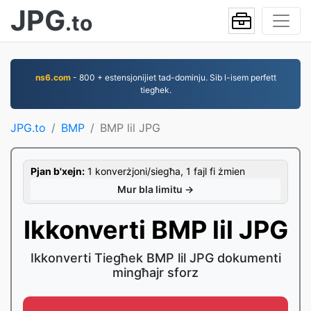
JPG
.to
ns6.com
- 800 + estensjonijiet tad-dominju. Sib l-isem perfett
tiegħek.
JPG.to
BMP
BMP lil JPG
Pjan b'xejn:
1 konverżjoni/siegħa, 1 fajl fi żmien
Mur bla limitu →
Ikkonverti BMP lil JPG
Ikkonverti Tiegħek BMP lil JPG dokumenti
mingħajr sforz