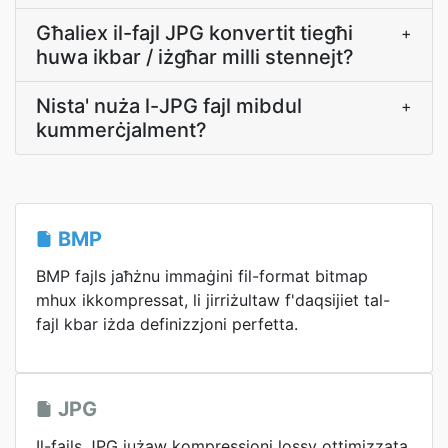
Għaliex il-fajl JPG konvertit tiegħi
+
huwa ikbar / iżgħar milli stennejt?
Nista' nuża l-JPG fajl mibdul
+
kummerċjalment?
BMP
BMP fajls jaħżnu immaġini fil-format bitmap
mhux ikkompressat, li jirriżultaw f'daqsijiet tal-
fajl kbar iżda definizzjoni perfetta.
JPG
Il-fajls JPG jużaw kompressjoni lossy ottimizzata