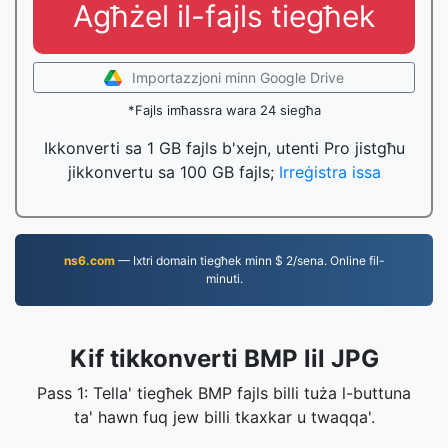
Agħżel il-fajls tiegħek
Importazzjoni minn Google Drive
*Fajls imħassra wara 24 siegħa
Ikkonverti sa 1 GB fajls b'xejn, utenti Pro jistgħu
jikkonvertu sa 100 GB fajls;
Irreġistra issa
ns6.com
— Ixtri domain tiegħek minn $ 2/sena. Online fil-
minuti.
Kif tikkonverti BMP lil JPG
Pass 1: Tella' tiegħek BMP fajls billi tuża l-buttuna
ta' hawn fuq jew billi tkaxkar u twaqqa'.