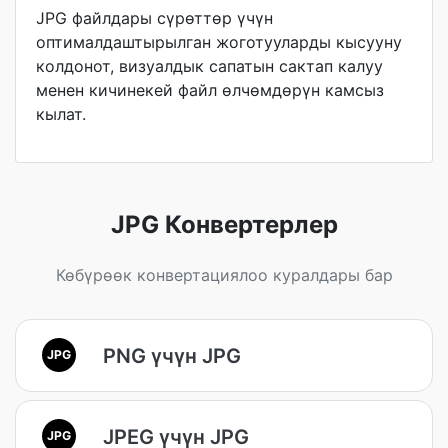
JPG файлдары сүрөттөр үчүн
оптималдаштырылган жоготууларды кысууну
колдонот, визуалдык сапатын сактап калуу
менен кичинекей файл өлчөмдөрүн камсыз
кылат.
JPG Конвертерлер
Көбүрөөк конвертациялоо куралдары бар
PNG үчүн JPG
JPG
JPEG үчүн JPG
JPG