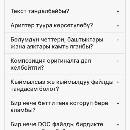
Текст тандалбайбы?
+
Ариптер туура көрсөтүлөбү?
+
Бөлүмдүн четтери, баштыктары
+
жана аяктары камтылганбы?
Композиция оригиналга дал
+
келбейтпи?
Кыймылсыз же кыймылдуу файлды
+
тандасам болот?
Бир нече бетти гана которуп бере
+
аламбы?
Бир нече DOC файлды бирдикте
+