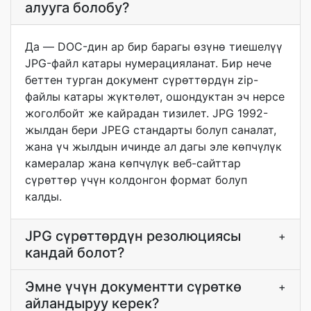
алууга болобу?
Да — DOC-дин ар бир барагы өзүнө тиешелүү
JPG-файл катары нумерацияланат. Бир нече
беттен турган документ сүрөттөрдүн zip-
файлы катары жүктөлөт, ошондуктан эч нерсе
жоголбойт же кайрадан тизилет. JPG 1992-
жылдан бери JPEG стандарты болуп саналат,
жана үч жылдын ичинде ал дагы эле көпчүлүк
камералар жана көпчүлүк веб-сайттар
сүрөттөр үчүн колдонгон формат болуп
калды.
JPG сүрөттөрдүн резолюциясы
+
кандай болот?
Эмне үчүн документти сүрөткө
+
айландыруу керек?