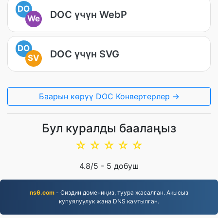
DO
DOC үчүн WebP
We
DO
DOC үчүн SVG
SV
Баарын көрүү DOC Конвертерлер →
Бул куралды баалаңыз
☆
☆
☆
☆
☆
4.8
/5 -
5
добуш
ns6.com
- Сиздин домениңиз, туура жасалган. Акысыз
купуялуулук жана DNS камтылган.