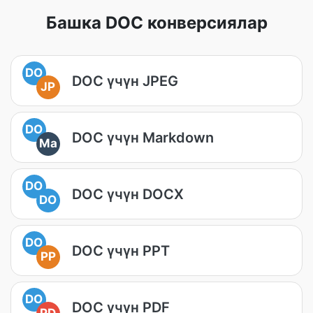
Башка DOC конверсиялар
DO
DOC үчүн JPEG
JP
DO
DOC үчүн Markdown
Ma
DO
DOC үчүн DOCX
DO
DO
DOC үчүн PPT
PP
DO
DOC үчүн PDF