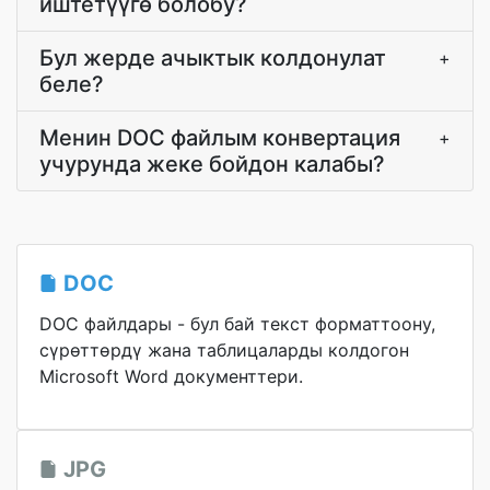
иштетүүгө болобу?
Бул жерде ачыктык колдонулат
+
беле?
Менин DOC файлым конвертация
+
учурунда жеке бойдон калабы?
DOC
DOC файлдары - бул бай текст форматтоону,
сүрөттөрдү жана таблицаларды колдогон
Microsoft Word документтери.
JPG