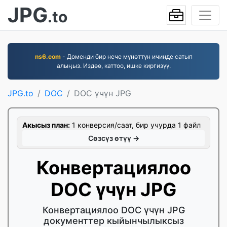
JPG
.to
ns6.com
- Доменди бир нече мүнөттүн ичинде сатып
алыңыз. Издөө, каттоо, ишке киргизүү.
JPG.to
DOC
DOC үчүн JPG
Акысыз план:
1 конверсия/саат, бир учурда 1 файл
Сөзсүз өтүү →
Конвертациялоо
DOC үчүн JPG
Конвертациялоо DOC үчүн JPG
документтер кыйынчылыксыз