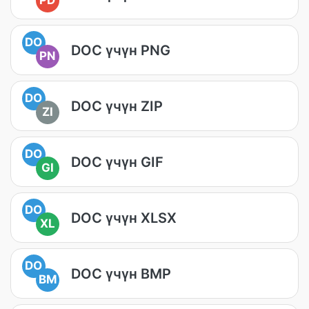
PD
DO
DOC үчүн PNG
PN
DO
DOC үчүн ZIP
ZI
DO
DOC үчүн GIF
GI
DO
DOC үчүн XLSX
XL
DO
DOC үчүн BMP
BM