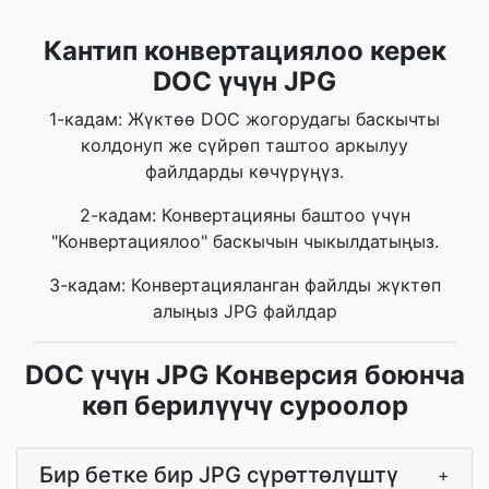
Кантип конвертациялоо керек
DOC үчүн JPG
1-кадам: Жүктөө DOC жогорудагы баскычты
колдонуп же сүйрөп таштоо аркылуу
файлдарды көчүрүңүз.
2-кадам: Конвертацияны баштоо үчүн
"Конвертациялоо" баскычын чыкылдатыңыз.
3-кадам: Конвертацияланган файлды жүктөп
алыңыз JPG файлдар
DOC үчүн JPG Конверсия боюнча
көп берилүүчү суроолор
Бир бетке бир JPG сүрөттөлүштү
+