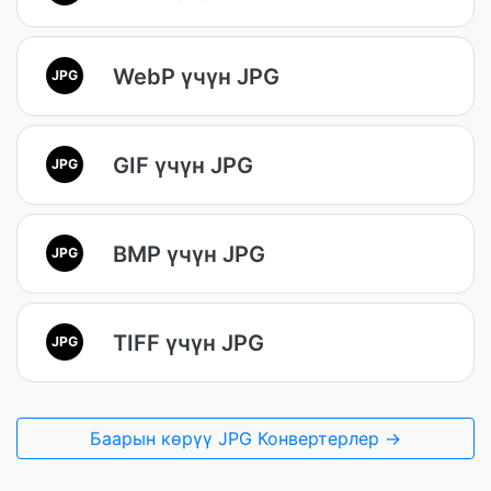
WebP үчүн JPG
JPG
GIF үчүн JPG
JPG
BMP үчүн JPG
JPG
TIFF үчүн JPG
JPG
Баарын көрүү JPG Конвертерлер →