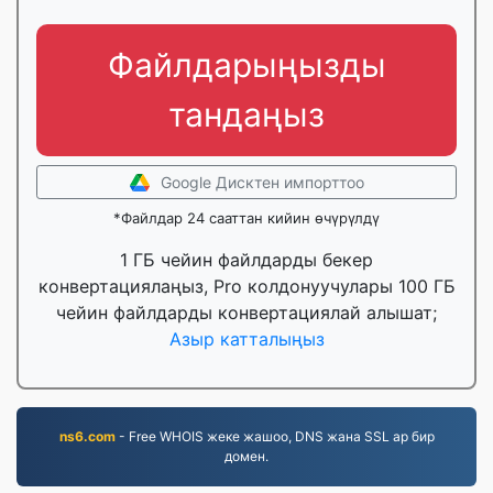
Файлдарыңызды
тандаңыз
Google Дисктен импорттоо
*Файлдар 24 сааттан кийин өчүрүлдү
1 ГБ чейин файлдарды бекер
конвертациялаңыз, Pro колдонуучулары 100 ГБ
чейин файлдарды конвертациялай алышат;
Азыр катталыңыз
ns6.com
- Free WHOIS жеке жашоо, DNS жана SSL ар бир
домен.