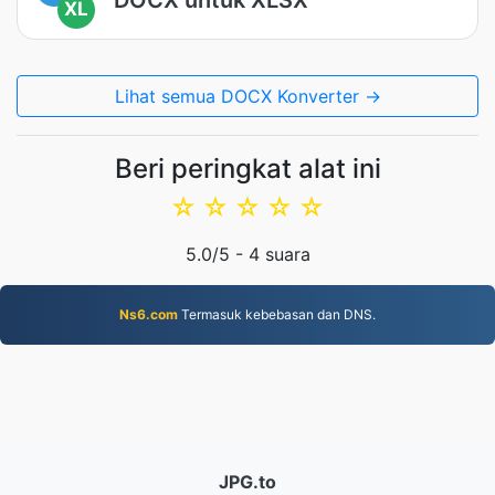
XL
Lihat semua DOCX Konverter →
Beri peringkat alat ini
☆
☆
☆
☆
☆
5.0
/5 -
4
suara
Ns6.com
Termasuk kebebasan dan DNS.
JPG.to