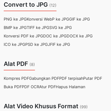
Convert to JPG
(12)
PNG ke JPG
Konversi WebP ke JPG
GIF ke JPG
BMP ke JPG
TIFF ke JPG
SVG ke JPG
Konversi PDF ke JPG
DOC ke JPG
DOCX ke JPG
ICO ke JPG
PSD ke JPG
JFIF ke JPG
Alat PDF
(8)
Kompres PDF
Gabungkan PDF
PDF terpisah
Putar PDF
Buka PDF
PDF OCR
Atur PDF
Hapus Halaman
Alat Video Khusus Format
(99)