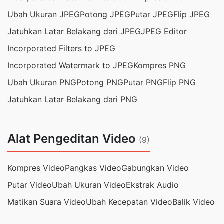
Ubah Ukuran JPEG
Potong JPEG
Putar JPEG
Flip JPEG
Jatuhkan Latar Belakang dari JPEG
JPEG Editor
Incorporated Filters to JPEG
Incorporated Watermark to JPEG
Kompres PNG
Ubah Ukuran PNG
Potong PNG
Putar PNG
Flip PNG
Jatuhkan Latar Belakang dari PNG
Alat Pengeditan Video
(9)
Kompres Video
Pangkas Video
Gabungkan Video
Putar Video
Ubah Ukuran Video
Ekstrak Audio
Matikan Suara Video
Ubah Kecepatan Video
Balik Video