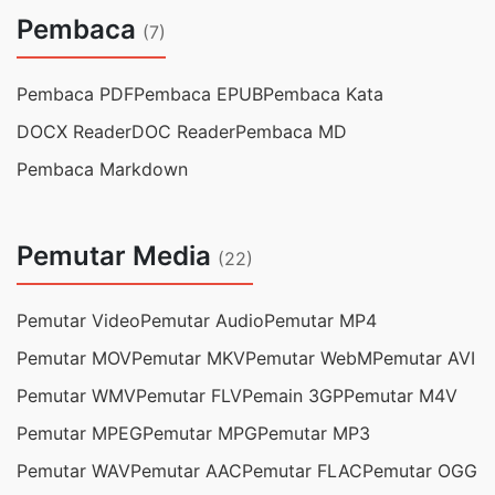
Pembaca
(7)
Pembaca PDF
Pembaca EPUB
Pembaca Kata
DOCX Reader
DOC Reader
Pembaca MD
Pembaca Markdown
Pemutar Media
(22)
Pemutar Video
Pemutar Audio
Pemutar MP4
Pemutar MOV
Pemutar MKV
Pemutar WebM
Pemutar AVI
Pemutar WMV
Pemutar FLV
Pemain 3GP
Pemutar M4V
Pemutar MPEG
Pemutar MPG
Pemutar MP3
Pemutar WAV
Pemutar AAC
Pemutar FLAC
Pemutar OGG