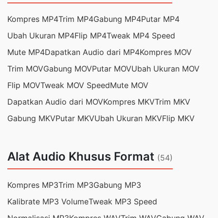
Kompres MP4
Trim MP4
Gabung MP4
Putar MP4
Ubah Ukuran MP4
Flip MP4
Tweak MP4 Speed
Mute MP4
Dapatkan Audio dari MP4
Kompres MOV
Trim MOV
Gabung MOV
Putar MOV
Ubah Ukuran MOV
Flip MOV
Tweak MOV Speed
Mute MOV
Dapatkan Audio dari MOV
Kompres MKV
Trim MKV
Gabung MKV
Putar MKV
Ubah Ukuran MKV
Flip MKV
Alat Audio Khusus Format
(54)
Kompres MP3
Trim MP3
Gabung MP3
Kalibrate MP3 Volume
Tweak MP3 Speed