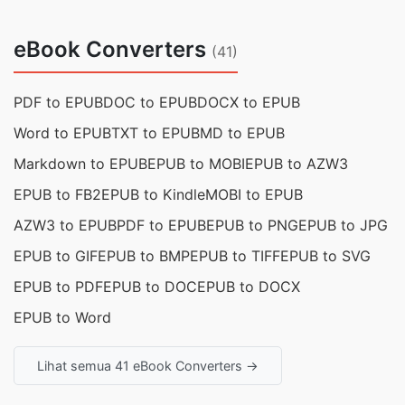
eBook Converters
(41)
PDF to EPUB
DOC to EPUB
DOCX to EPUB
Word to EPUB
TXT to EPUB
MD to EPUB
Markdown to EPUB
EPUB to MOBI
EPUB to AZW3
EPUB to FB2
EPUB to Kindle
MOBI to EPUB
AZW3 to EPUB
PDF to EPUB
EPUB to PNG
EPUB to JPG
EPUB to GIF
EPUB to BMP
EPUB to TIFF
EPUB to SVG
EPUB to PDF
EPUB to DOC
EPUB to DOCX
EPUB to Word
Lihat semua 41 eBook Converters →