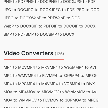
PNG to PDF
PNG to DOC
PNG to DOCX
JPG to PDF
JPG to DOC
JPG to DOCX
JPEG to PDF
JPEG to DOC
JPEG to DOCX
WebP to PDF
WebP to DOC
WebP to DOCX
GIF to PDF
GIF to DOC
GIF to DOCX
BMP to PDF
BMP to DOC
BMP to DOCX
Video Converters
(126)
MP4 to MOV
MP4 to MKV
MP4 to WebM
MP4 to AVI
MP4 to WMV
MP4 to FLV
MP4 to 3GP
MP4 to MPEG
MP4 to MPG
MP4 to M4V
MP4 to VOB
MP4 to DivX
MOV to MP4
MOV to MKV
MOV to WebM
MOV to AVI
MOV to WMV
MOV to FLV
MOV to 3GP
MOV to MPEG