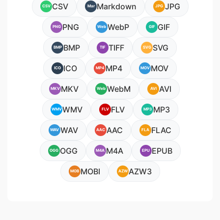
CSV
Markdown
JPG
CSV
Mar
JPG
PNG
WebP
GIF
PNG
Web
GIF
BMP
TIFF
SVG
BMP
TIF
SVG
ICO
MP4
MOV
ICO
MP4
MOV
MKV
WebM
AVI
MKV
Web
AVI
WMV
FLV
MP3
WMV
FLV
MP3
WAV
AAC
FLAC
WAV
AAC
FLA
OGG
M4A
EPUB
OGG
M4A
EPU
MOBI
AZW3
MOB
AZW