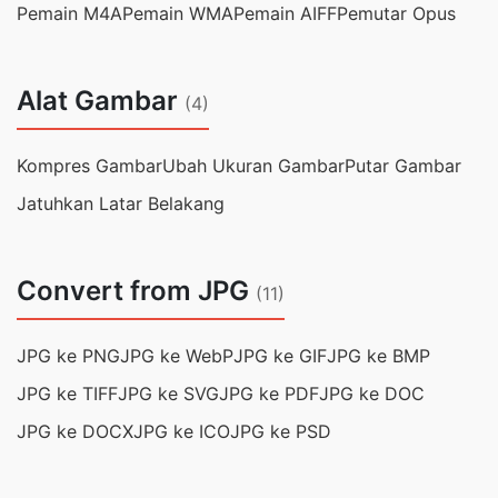
Pemain M4A
Pemain WMA
Pemain AIFF
Pemutar Opus
Alat Gambar
(4)
Kompres Gambar
Ubah Ukuran Gambar
Putar Gambar
Jatuhkan Latar Belakang
Convert from JPG
(11)
JPG ke PNG
JPG ke WebP
JPG ke GIF
JPG ke BMP
JPG ke TIFF
JPG ke SVG
JPG ke PDF
JPG ke DOC
JPG ke DOCX
JPG ke ICO
JPG ke PSD