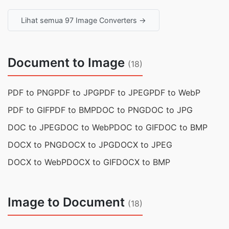
Lihat semua 97 Image Converters →
Document to Image
(18)
PDF to PNG
PDF to JPG
PDF to JPEG
PDF to WebP
PDF to GIF
PDF to BMP
DOC to PNG
DOC to JPG
DOC to JPEG
DOC to WebP
DOC to GIF
DOC to BMP
DOCX to PNG
DOCX to JPG
DOCX to JPEG
DOCX to WebP
DOCX to GIF
DOCX to BMP
Image to Document
(18)