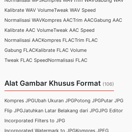
Normalisasi MP3
Kompres WAV
Trim WAV
Gabung WAV
Kalibrate WAV Volume
Tweak WAV Speed
Normalisasi WAV
Kompres AAC
Trim AAC
Gabung AAC
Kalibrate AAC Volume
Tweak AAC Speed
Normalisasi AAC
Kompres FLAC
Trim FLAC
Gabung FLAC
Kalibrate FLAC Volume
Tweak FLAC Speed
Normalisasi FLAC
Alat Gambar Khusus Format
(106)
Kompres JPG
Ubah Ukuran JPG
Potong JPG
Putar JPG
Flip JPG
Jatuhkan Latar Belakang dari JPG
JPG Editor
Incorporated Filters to JPG
Incorporated Watermark to JPG
Kompres JPEG