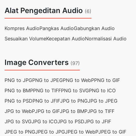
Alat Pengeditan Audio
(6)
Kompres Audio
Pangkas Audio
Gabungkan Audio
Sesuaikan Volume
Kecepatan Audio
Normalisasi Audio
Image Converters
(97)
PNG to JPG
PNG to JPEG
PNG to WebP
PNG to GIF
PNG to BMP
PNG to TIFF
PNG to SVG
PNG to ICO
PNG to PSD
PNG to JFIF
JPG to PNG
JPG to JPEG
JPG to WebP
JPG to GIF
JPG to BMP
JPG to TIFF
JPG to SVG
JPG to ICO
JPG to PSD
JPG to JFIF
JPEG to PNG
JPEG to JPG
JPEG to WebP
JPEG to GIF