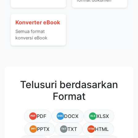
Konverter eBook
Semua format
konversi eBook
Telusuri berdasarkan
Format
PDF
DOCX
XLSX
PDF
DOC
XLS
PPTX
TXT
HTML
PPT
TXT
HTM