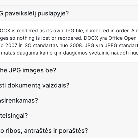
G paveikslėlį puslapyje?
CX is rendered as its own JPG file, numbered in order. A
ges so nothing is lost or reordered. DOCX yra Office Ope
uo 2007 ir ISO standartas nuo 2008. JPG yra JPEG standarta
ormatas dauguma kamerų ir daugumos svetainių naudoti nuo
 the JPG images be?
sti dokumentą vaizdais?
pasirenkamas?
 teisingai?
io ribos, antraštės ir poraštės?