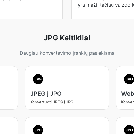
yra maži, tačiau vaizdo 
JPG Keitikliai
Daugiau konvertavimo įrankių pasiekiama
JPG
JPG
JPEG į JPG
Web
Konvertuoti JPEG į JPG
Konver
JPG
JPG