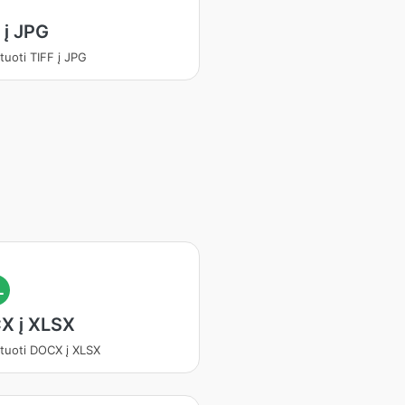
 į JPG
tuoti TIFF į JPG
L
X į XLSX
tuoti DOCX į XLSX