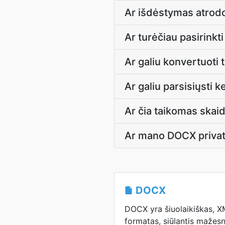
Ar išdėstymas atrodo 
Ar turėčiau pasirinkti
Ar galiu konvertuoti 
Ar galiu parsisiųsti 
Ar čia taikomas ska
Ar mano DOCX priva
DOCX
DOCX yra šiuolaikiškas, 
formatas, siūlantis mažesni