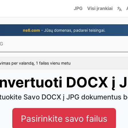
JPG
Visi įrankiai
ns6.com
- Jūsų domenas, padarei teisingai.
PG
imas per valandą, 1 failas vienu metu
nvertuoti DOCX į 
tuokite Savo DOCX į JPG dokumentus b
Pasirinkite savo failus