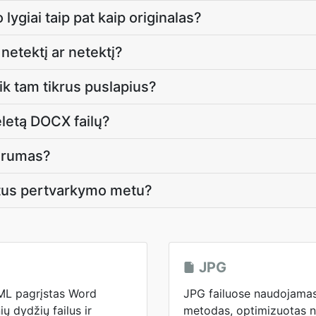
lygiai taip pat kaip originalas?
 netektį ar netektį?
tik tam tikrus puslapius?
keletą DOCX failų?
idrumas?
tus pertvarkymo metu?
JPG
XML pagrįstas Word
JPG failuose naudojamas
ų dydžių failus ir
metodas, optimizuotas nu