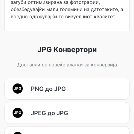
загуби оптимизирана за фотографии,
обезбедувајќи мали големини на датотеките, а
воедно одржувајќи го визуелниот квалитет.
JPG Конвертори
Достапни се повеќе алатки за конверзија
PNG до JPG
JPG
JPEG до JPG
JPG