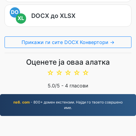
DO
DOCX до XLSX
XL
Прикажи ги сите DOCX Конвертори →
Оценете ја оваа алатка
☆
☆
☆
☆
☆
5.0
/5 -
4
гласови
ns6. com
- 800+ домен екстензии. Најди го твоето совршено
име.