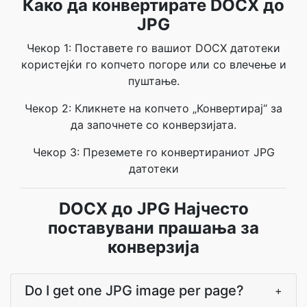
Како да конвертирате DOCX до
JPG
Чекор 1: Поставете го вашиот DOCX датотеки
користејќи го копчето погоре или со влечење и
пуштање.
Чекор 2: Кликнете на копчето „Конвертирај“ за
да започнете со конверзијата.
Чекор 3: Преземете го конвертираниот JPG
датотеки
DOCX до JPG Најчесто
поставувани прашања за
конверзија
Do I get one JPG image per page?
+