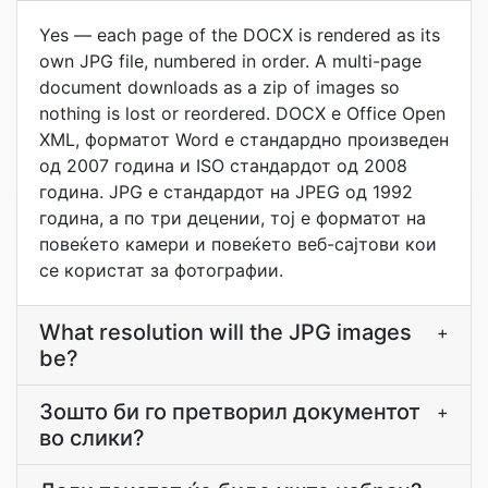
Yes — each page of the DOCX is rendered as its
own JPG file, numbered in order. A multi-page
document downloads as a zip of images so
nothing is lost or reordered. DOCX е Office Open
XML, форматот Word е стандардно произведен
од 2007 година и ISO стандардот од 2008
година. JPG е стандардот на JPEG од 1992
година, а по три децении, тој е форматот на
повеќето камери и повеќето веб-сајтови кои
се користат за фотографии.
What resolution will the JPG images
+
be?
Зошто би го претворил документот
+
во слики?