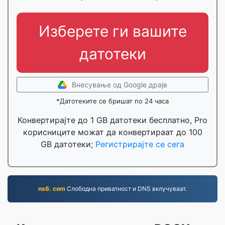
Изберете ги вашите
датотеки
Внесување од Google драјв
*Датотеките се бришат по 24 часа
Конвертирајте до 1 GB датотеки бесплатно, Pro
корисниците можат да конвертираат до 100
GB датотеки;
Регистрирајте се сега
ns6. com
Слободна приватност и DNS вклучуваат.