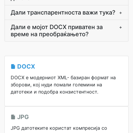
Дали транспарентноста важи тука?
+
Дали е мојот DOCX приватен за
+
време на преобраќањето?
DOCX
DOCX е модерниот XML- базиран формат на
зборови, кој нуди помали големини на
датотеки и подобра конзистентност.
JPG
JPG датотеките користат компресија со