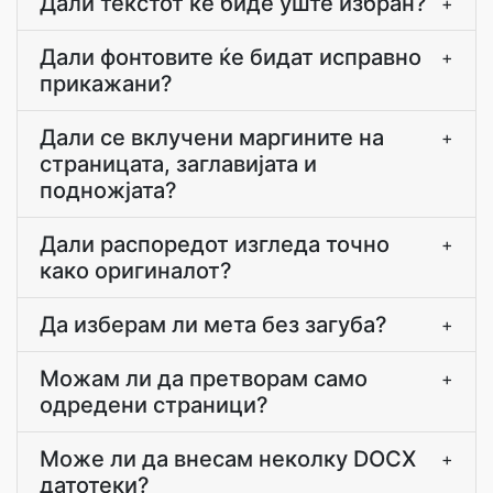
Дали текстот ќе биде уште избран?
+
Дали фонтовите ќе бидат исправно
+
прикажани?
Дали се вклучени маргините на
+
страницата, заглавијата и
подножјата?
Дали распоредот изгледа точно
+
како оригиналот?
Да изберам ли мета без загуба?
+
Можам ли да претворам само
+
одредени страници?
Може ли да внесам неколку DOCX
+
датотеки?