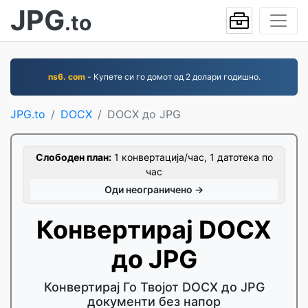
JPG
.to
ns6. com
- Купете си го домот од 2 долари годишно.
JPG.to
DOCX
DOCX до JPG
Слободен план:
1 конвертација/час, 1 датотека по
час
Оди неограничено →
Конвертирај DOCX
до JPG
Конвертирај Го Твојот DOCX до JPG
документи без напор