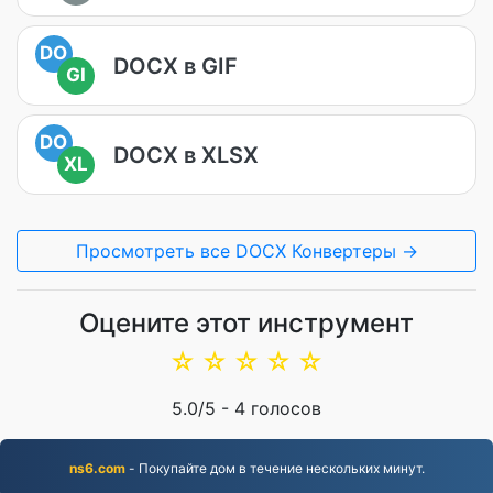
DO
DOCX в GIF
GI
DO
DOCX в XLSX
XL
Просмотреть все DOCX Конвертеры →
Оцените этот инструмент
☆
☆
☆
☆
☆
5.0
/5 -
4
голосов
ns6.com
- Покупайте дом в течение нескольких минут.