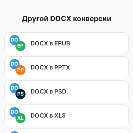
Другой DOCX конверсии
DO
DOCX в EPUB
EP
DO
DOCX в PPTX
PP
DO
DOCX в PSD
PS
DO
DOCX в XLS
XL