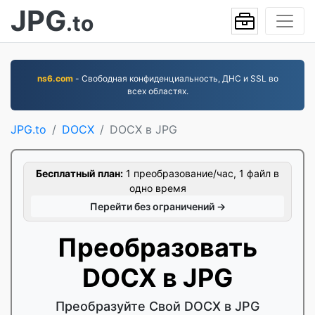
JPG
.to
ns6.com
- Свободная конфиденциальность, ДНС и SSL во
всех областях.
JPG.to
DOCX
DOCX в JPG
Бесплатный план:
1 преобразование/час, 1 файл в
одно время
Перейти без ограничений →
Преобразовать
DOCX в JPG
Преобразуйте Свой DOCX в JPG