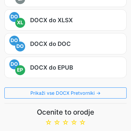
DO
DOCX do XLSX
XL
DO
DOCX do DOC
DO
DO
DOCX do EPUB
EP
Prikaži vse DOCX Pretvorniki →
Ocenite to orodje
☆
☆
☆
☆
☆