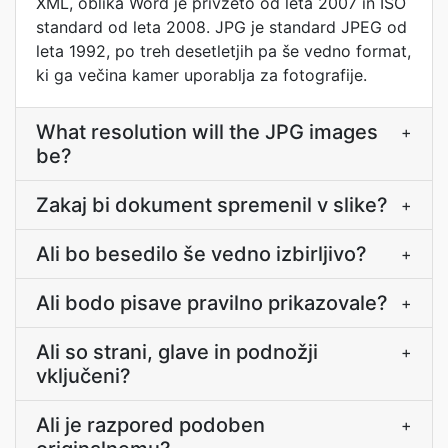
XML, oblika Word je privzeto od leta 2007 in ISO
standard od leta 2008. JPG je standard JPEG od
leta 1992, po treh desetletjih pa še vedno format,
ki ga večina kamer uporablja za fotografije.
What resolution will the JPG images
+
be?
Zakaj bi dokument spremenil v slike?
+
Ali bo besedilo še vedno izbirljivo?
+
Ali bodo pisave pravilno prikazovale?
+
Ali so strani, glave in podnožji
+
vključeni?
Ali je razpored podoben
+