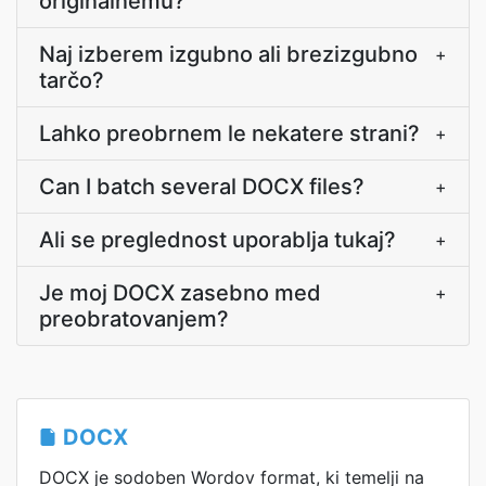
originalnemu?
Naj izberem izgubno ali brezizgubno
+
tarčo?
Lahko preobrnem le nekatere strani?
+
Can I batch several DOCX files?
+
Ali se preglednost uporablja tukaj?
+
Je moj DOCX zasebno med
+
preobratovanjem?
DOCX
DOCX je sodoben Wordov format, ki temelji na