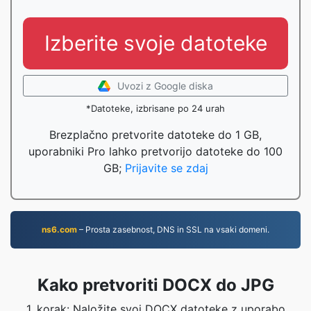
Izberite svoje datoteke
Uvozi z Google diska
*Datoteke, izbrisane po 24 urah
Brezplačno pretvorite datoteke do 1 GB,
uporabniki Pro lahko pretvorijo datoteke do 100
GB;
Prijavite se zdaj
ns6.com
– Prosta zasebnost, DNS in SSL na vsaki domeni.
Kako pretvoriti DOCX do JPG
1. korak: Naložite svoj DOCX datoteke z uporabo