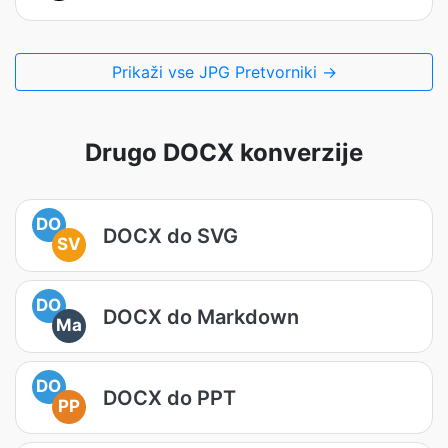
Prikaži vse JPG Pretvorniki →
Drugo DOCX konverzije
DO
DOCX do SVG
SV
DO
DOCX do Markdown
Ma
DO
DOCX do PPT
PP