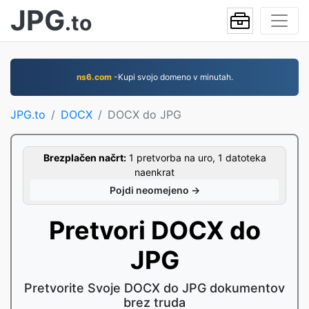
JPG
.to
ns6.com
-Kupi svojo domeno v minutah.
JPG.to
DOCX
DOCX do JPG
Brezplačen načrt:
1 pretvorba na uro, 1 datoteka
naenkrat
Pojdi neomejeno →
Pretvori DOCX do
JPG
Pretvorite Svoje DOCX do JPG dokumentov
brez truda