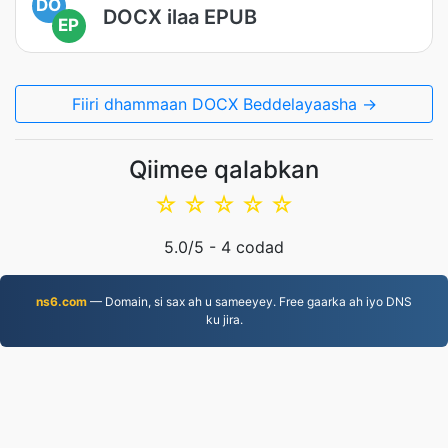
DO
DOCX ilaa EPUB
EP
Fiiri dhammaan DOCX Beddelayaasha →
Qiimee qalabkan
☆
☆
☆
☆
☆
5.0
/5 -
4
codad
ns6.com
— Domain, si sax ah u sameeyey. Free gaarka ah iyo DNS
ku jira.