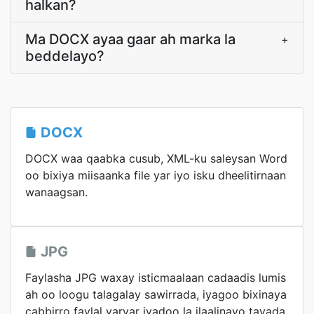
halkan?
Ma DOCX ayaa gaar ah marka la
+
beddelayo?
DOCX
DOCX waa qaabka cusub, XML-ku saleysan Word
oo bixiya miisaanka file yar iyo isku dheelitirnaan
wanaagsan.
JPG
Faylasha JPG waxay isticmaalaan cadaadis lumis
ah oo loogu talagalay sawirrada, iyagoo bixinaya
cabbirro faylal yaryar iyadoo la ilaalinayo tayada