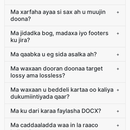
Ma xarfaha ayaa si sax ah u muujin
+
doona?
Ma jidadka bog, madaxa iyo footers
+
ku jira?
Ma qaabka u eg sida asalka ah?
+
Ma waxaan dooran doonaa target
+
lossy ama lossless?
Ma waxaan u beddeli kartaa oo kaliya
+
dukumiintiyada qaar?
Ma ku dari karaa faylasha DOCX?
+
Ma caddaaladda waa in la raaco
+