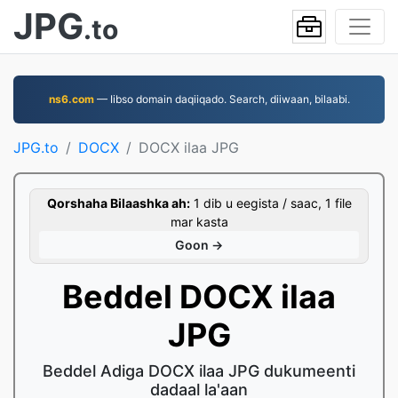
JPG
.to
ns6.com
— Iibso domain daqiiqado. Search, diiwaan, bilaabi.
JPG.to
DOCX
DOCX ilaa JPG
Qorshaha Bilaashka ah:
1 dib u eegista / saac, 1 file
mar kasta
Goon →
Beddel DOCX ilaa
JPG
Beddel Adiga DOCX ilaa JPG dukumeenti
dadaal la'aan