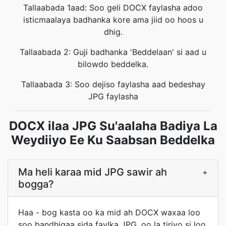
Tallaabada 1aad: Soo geli DOCX faylasha adoo
isticmaalaya badhanka kore ama jiid oo hoos u
dhig.
Tallaabada 2: Guji badhanka 'Beddelaan' si aad u
bilowdo beddelka.
Tallaabada 3: Soo dejiso faylasha aad bedeshay
JPG faylasha
DOCX ilaa JPG Su'aalaha Badiya La
Weydiiyo Ee Ku Saabsan Beddelka
Ma heli karaa mid JPG sawir ah
+
bogga?
Haa - bog kasta oo ka mid ah DOCX waxaa loo
soo bandhigaa sida faylka JPG, oo la tiriyo si loo