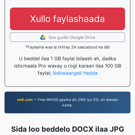
Xullo faylashaada
Soo gudbi Google Drive
*Faylasha waa la tirtiray 24 saacadood ka dib
U beddel ilaa 1 GB faylal bilaash ah, dadka
isticmaala Pro waxay u rogi karaan ilaa 100 GB
faylal;
Isdiiwaangeli hadda
ns6.com
— Free WHOIS gaarka ah, DNS iyo SSL on domain
kasta.
Sida loo beddelo DOCX ilaa JPG