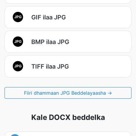
GIF ilaa JPG
JPG
BMP ilaa JPG
JPG
TIFF ilaa JPG
JPG
Fiiri dhammaan JPG Beddelayaasha →
Kale DOCX beddelka