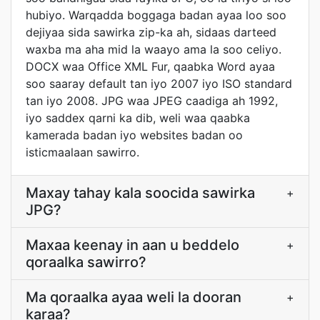
hubiyo. Warqadda boggaga badan ayaa loo soo
dejiyaa sida sawirka zip-ka ah, sidaas darteed
waxba ma aha mid la waayo ama la soo celiyo.
DOCX waa Office XML Fur, qaabka Word ayaa
soo saaray default tan iyo 2007 iyo ISO standard
tan iyo 2008. JPG waa JPEG caadiga ah 1992,
iyo saddex qarni ka dib, weli waa qaabka
kamerada badan iyo websites badan oo
isticmaalaan sawirro.
Maxay tahay kala soocida sawirka
+
JPG?
Maxaa keenay in aan u beddelo
+
qoraalka sawirro?
Ma qoraalka ayaa weli la dooran
+
karaa?