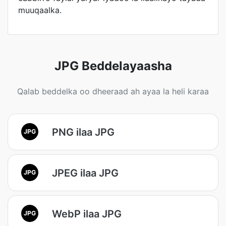
muuqaalka.
JPG Beddelayaasha
Qalab beddelka oo dheeraad ah ayaa la heli karaa
PNG ilaa JPG
JPG
JPEG ilaa JPG
JPG
WebP ilaa JPG
JPG