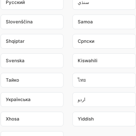
Pусский
سنڌي
Slovenščina
Samoa
Shqiptar
Српски
Svenska
Kiswahili
Тайко
ไทย
Українська
اردو
Xhosa
Yiddish