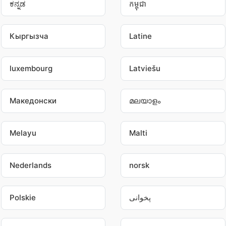
ಕನ್ನಡ
កម្ពុជា
Кыргызча
Latine
luxembourg
Latviešu
Македонски
മലയാളം
Melayu
Malti
Nederlands
norsk
Polskie
پخوانی