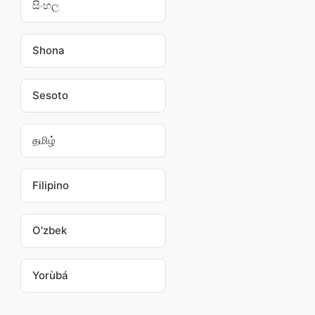
සිංහල
Shona
Sesoto
தமிழ்
Filipino
O'zbek
Yorùbá