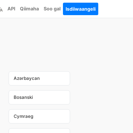
API
Qiimaha
Soo gal
Isdiiwaangeli
Azərbaycan
Bosanski
Cymraeg