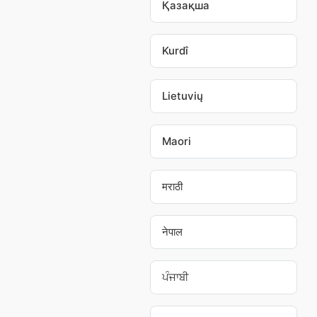
Қазақша
Kurdî
Lietuvių
Maori
मराठी
नेपाल
ਪੰਜਾਬੀ