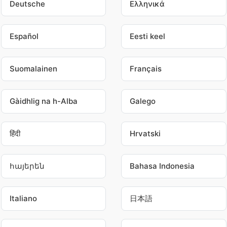
Deutsche
Ελληνικά
Español
Eesti keel
Suomalainen
Français
Gàidhlig na h-Alba
Galego
हिंदी
Hrvatski
հայերեն
Bahasa Indonesia
Italiano
日本語