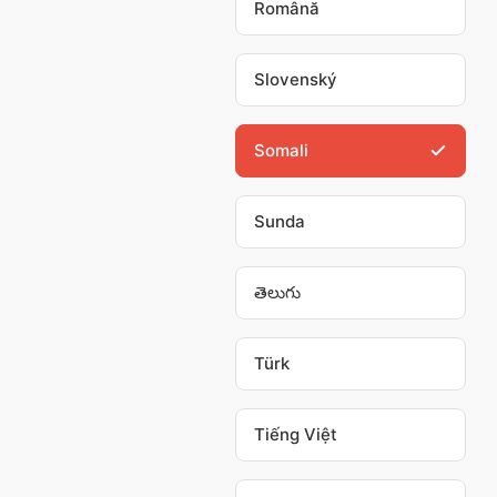
Română
Slovenský
Somali
Sunda
తెలుగు
Türk
Tiếng Việt