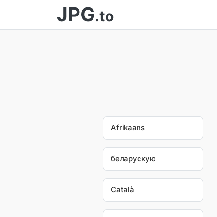
JPG
.to
Afrikaans
беларускую
Català